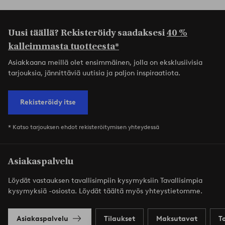
Uusi täällä? Rekisteröidy saadaksesi
40 %
kalleimmasta tuotteesta*
Asiakkaana meillä olet ensimmäinen, jolla on eksklusiivisia
tarjouksia, jännittäviä uutisia ja paljon inspiraatiota.
Rekisteröidy itse
* Katso tarjouksen ehdot rekisteröitymisen yhteydessä
Asiakaspalvelu
Löydät vastauksen tavallisimpiin kysymyksiin Tavallisimpia
kysymyksiä -osiosta. Löydät täältä myös yhteystietomme.
Asiakaspalvelu
Tilaukset
Maksutavat
T