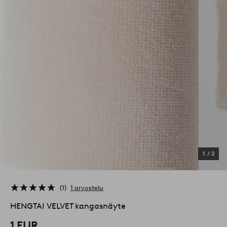
1
/
2
1
1 arvostelu
HENGTAI VELVET kangasnäyte
1 EUR