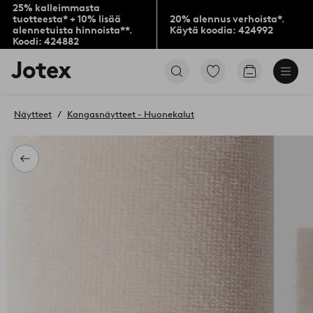
25% kalleimmasta
tuotteesta* + 10% lisää
20% alennus verhoista*.
alennetuista hinnoista**.
Käytä koodia: 424992
Koodi: 424882
Jotex-
Siirry
Siirry
logo
merkittyihin
ostoskoriin
–
suosikkituotteisiin
siirry
Näytteet
Kangasnäytteet - Huonekalut
aloitussivulle
Takaisin