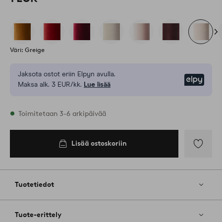
Väri: Greige
Jaksota ostot eriin Elpyn avulla.
Elpy
Maksa alk. 3 EUR/kk.
Lue lisää
Varastossa
Toimitetaan 3-6 arkipäivää
Lisää ostoskoriin
Lisää
ostoskoriin
Lisää
suosikkeih
Tuotetiedot
Tuote-erittely