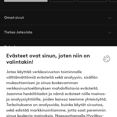
Omat sivut
Tietoa Jotexista
Palvelumme
Evästeet ovat sinun, joten niin on
valintakin!
Ehdot
Jotex käyttää verkkosivuston toiminnalle
Ystävät
välttämättömiä evästeitä sekä analyysin, sisällön
mukauttamisen ja sinua koskevamman
verkkosivustoelämyksen mahdollistavia evästeitä.
Jaamme henkilötiedot ja nämä evästeet niille mainos-
Turvalliset maksut – maksa nyt tai erissä
ja analyysiyhtiöille, joiden kanssa teemme yhteistyötä.
Tarkoituksena on analysoida, kuinka käytät sivustoa,
Haluatko tietää
lisää maksuvaihtoehdoistamme
?
sekä edistää markkinointiamme, jotta saat paremmin
elpy
sinua koskevia mainoksia. Napsauttamalla Hyväksy-