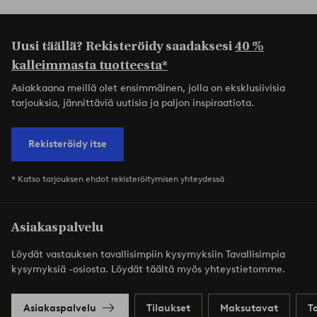
Uusi täällä? Rekisteröidy saadaksesi
40 %
kalleimmasta tuotteesta*
Asiakkaana meillä olet ensimmäinen, jolla on eksklusiivisia
tarjouksia, jännittäviä uutisia ja paljon inspiraatiota.
Rekisteröidy itse
* Katso tarjouksen ehdot rekisteröitymisen yhteydessä
Asiakaspalvelu
Löydät vastauksen tavallisimpiin kysymyksiin Tavallisimpia
kysymyksiä -osiosta. Löydät täältä myös yhteystietomme.
Asiakaspalvelu
Tilaukset
Maksutavat
T