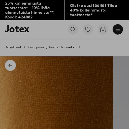
25% kalleimmasta
Oletko uusi täällä? Tilaa
tuotteesta* + 10% lisää
40% kalleimmasta
alennetuista hinnoista**.
tuotteesta*
Koodi: 424882
Jotex-
Siirry
Siirry
logo
merkittyihin
ostoskoriin
–
suosikkituotteisiin
siirry
Näytteet
Kangasnäytteet - Huonekalut
aloitussivulle
Takaisin