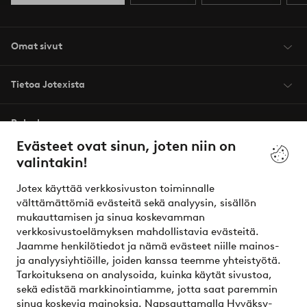
Omat sivut
Tietoa Jotexista
Palvelumme
Evästeet ovat sinun, joten niin on
valintakin!
Ehdot
Jotex käyttää verkkosivuston toiminnalle
Ystävät
välttämättömiä evästeitä sekä analyysin, sisällön
mukauttamisen ja sinua koskevamman
verkkosivustoelämyksen mahdollistavia evästeitä.
Jaamme henkilötiedot ja nämä evästeet niille mainos-
Turvalliset maksut – maksa nyt tai erissä
ja analyysiyhtiöille, joiden kanssa teemme yhteistyötä.
Tarkoituksena on analysoida, kuinka käytät sivustoa,
Haluatko tietää
lisää maksuvaihtoehdoistamme
?
sekä edistää markkinointiamme, jotta saat paremmin
elpy
sinua koskevia mainoksia. Napsauttamalla Hyväksy-