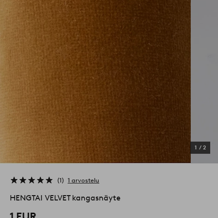
1
/
2
1
1 arvostelu
HENGTAI VELVET kangasnäyte
1 EUR