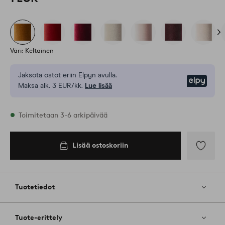
Väri: Keltainen
Jaksota ostot eriin Elpyn avulla.
Elpy
Maksa alk. 3 EUR/kk.
Lue lisää
Varastossa
Toimitetaan 3-6 arkipäivää
Lisää ostoskoriin
Lisää
ostoskoriin
Lisää
suosikkeih
Tuotetiedot
Tuote-erittely