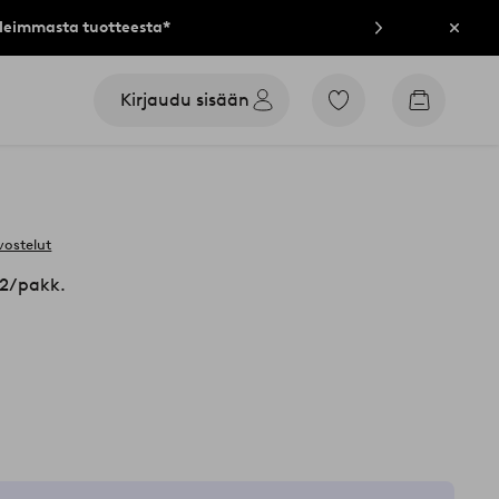
lleimmasta tuotteesta*
Sulje
Kirjaudu sisään
Siirry
Siirry
merkittyihin
ostoskori
suosikkituotteisiin
vostelut
 2/pakk.