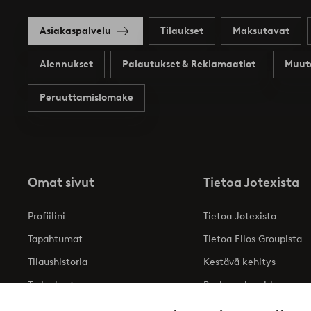
Asiakaspalvelu
Tilaukset
Maksutavat
Alennukset
Palautukset & Reklamaatiot
Muut
Peruuttamislomake
Omat sivut
Tietoa Jotexista
Profiilini
Tietoa Jotexista
Tapahtumat
Tietoa Ellos Groupista
Tilaushistoria
Kestävä kehitys
Tarjoukset
Business inquiries
Saavutettavuusseloste