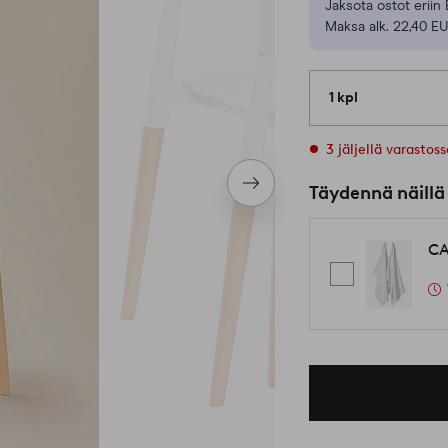
Jaksota ostot eriin 
Maksa alk. 22,40 EU
1 kpl
3 jäljellä varastos
Seuraava
Täydennä näillä
tuote
CA