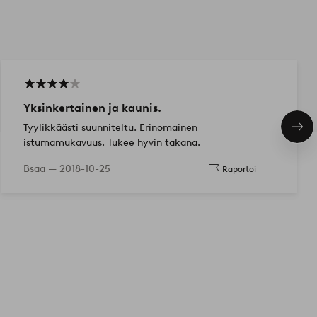
Yksinkertainen ja kaunis.
Tyylikkäästi suunniteltu. Erinomainen
Seu
istumamukavuus. Tukee hyvin takana.
tuo
Bsaa —
2018-10-25
Raportoi