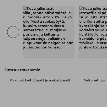
Tutustu tarkemmin
Valkoiset keittiötuolit ja ruokailutuolit
Valkoiset tuoli