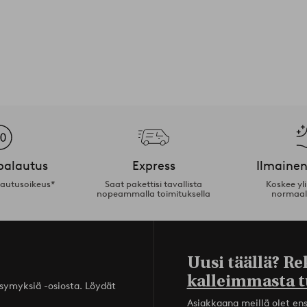
palautus
Express
Ilmainen
lautusoikeus*
Saat pakettisi tavallista
Koskee yl
nopeammalla toimituksella
normaal
Uusi täällä? Re
kalleimmasta t
ysymyksiä -osiosta. Löydät
Asiakkaana meillä olet ensi