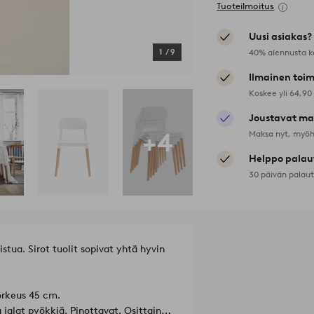
Tuoteilmoitus
Uusi asiakas?
40% alennusta k
1
/
9
Ilmainen toim
Koskee yli 64,90
Joustavat ma
+4
Maksa nyt, myöh
Helppo palau
30 päivän palau
stua. Sirot tuolit sopivat yhtä hyvin
orkeus 45 cm.
 jalat pyökkiä. Pinottavat. Osittain