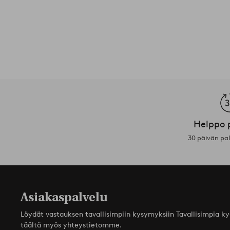
Helppo 
30 päivän pa
Asiakaspalvelu
Löydät vastauksen tavallisimpiin kysymyksiin Tavallisimpia k
täältä myös yhteystietomme.