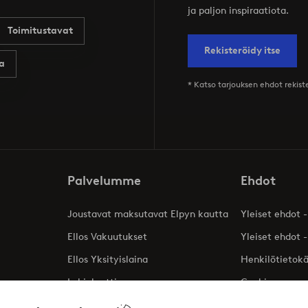
ja paljon inspiraatiota.
Toimitustavat
Rekisteröidy itse
a
* Katso tarjouksen ehdot rekis
Palvelumme
Ehdot
Joustavat maksutavat Elpyn kautta
Yleiset ehdot -
Ellos Vakuutukset
Yleiset ehdot -
Ellos Yksityislaina
Henkilötietok
Lahjakortti
Cookies
Affiliates