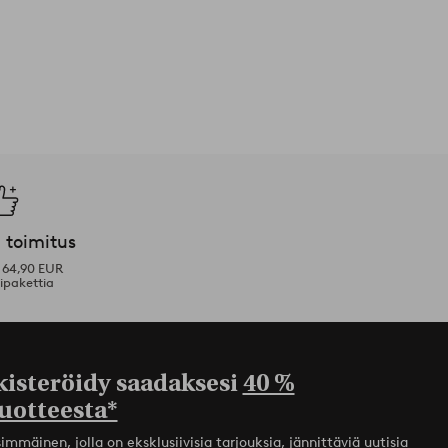
 toimitus
i 64,90 EUR
ipakettia
kisteröidy saadaksesi
40 %
uotteesta*
mmäinen, jolla on eksklusiivisia tarjouksia, jännittäviä uutisia