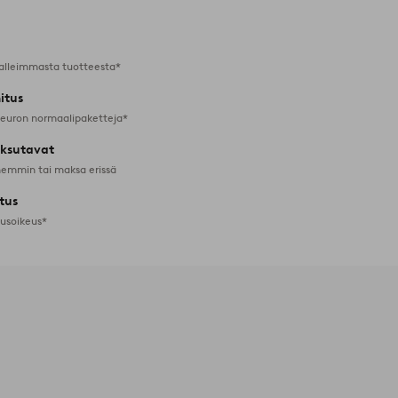
alleimmasta tuotteesta*
itus
 euron normaalipaketteja*
ksutavat
emmin tai maksa erissä
tus
tusoikeus*