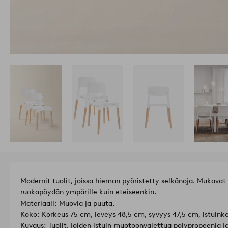
Modernit tuolit, joissa hieman pyöristetty selkänoja. Mukavat i
ruokapöydän ympärille kuin eteiseenkin.
Materiaali: Muovia ja puuta.
Koko: Korkeus 75 cm, leveys 48,5 cm, syvyys 47,5 cm, istuink
Kuvaus: Tuolit, joiden istuin muotoonvalettua polypropeenia ja