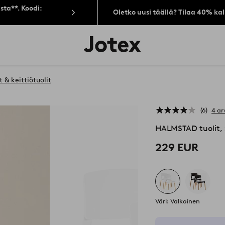
sta**. Koodi:
Oletko uusi täällä? Tilaa 40% ka
Jotex-
logo
–
siirry
aloitussivulle
 & keittiötuolit
6
4 ar
HALMSTAD tuolit,
229 EUR
Väri: Valkoinen