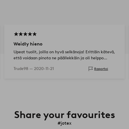
Weidly hieno
Upeat tuolit, joilla on hyvä selkänoja! Erittäin kätevä,
että voidaan pinota ne päällekkäin ja oli helppo
ruuvata yhteen.
Trude98 —
2020-11-21
Raportoi
Share your favourites
#jotex