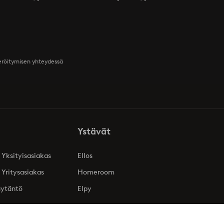
teröitymisen yhteydessä
Ystävät
 Yksityisasiakas
Ellos
 Yritysasiakas
Homeroom
äytäntö
Elpy