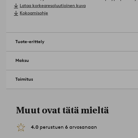
koottavat.
Lataa korkearesoluutioinen kuva
Hoito-ohje: Puhdistus kostealla liinalla pyyhkimällä.
Kokoamisohje
Vinkki: Yhdistä tuoleihin eri värejä ja materiaaleja, niin luot 
vaikutelman.
Tuotenumero: 1061001-01-0
Tuote-erittely
Maksu
Toimitus
Muut ovat tätä mieltä
4.0
perustuen
6
arvosanaan