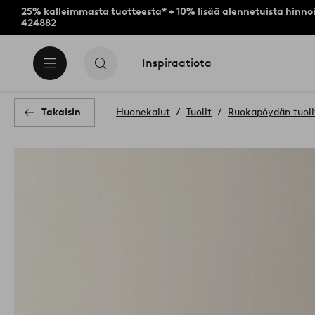
25% kalleimmasta tuotteesta* + 10% lisää alennetuista hinnoi
424882
Inspiraatiota
Takaisin
Huonekalut
Tuolit
Ruokapöydän tuolit