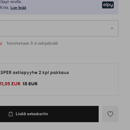
Elpyn avulla.
Elpy
R/kk.
Lue lisää
sa
Toimitetaan 3-6 arkipäivää
SPER astiapyyhe 2 kpl pakkaus
11,05 EUR
13 EUR
Lisää ostoskoriin
Lisää
suosikkeihin