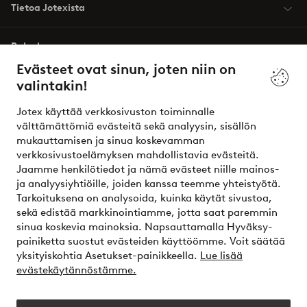
Tietoa Jotexista
Palvelumme
Evästeet ovat sinun, joten niin on
valintakin!
Ehdot
Jotex käyttää verkkosivuston toiminnalle
Ystävät
välttämättömiä evästeitä sekä analyysin, sisällön
mukauttamisen ja sinua koskevamman
verkkosivustoelämyksen mahdollistavia evästeitä.
Jaamme henkilötiedot ja nämä evästeet niille mainos-
Turvalliset maksut – maksa nyt tai erissä
ja analyysiyhtiöille, joiden kanssa teemme yhteistyötä.
Tarkoituksena on analysoida, kuinka käytät sivustoa,
Haluatko tietää
lisää maksuvaihtoehdoistamme
?
sekä edistää markkinointiamme, jotta saat paremmin
elpy
sinua koskevia mainoksia. Napsauttamalla Hyväksy-
painiketta suostut evästeiden käyttöömme. Voit säätää
yksityiskohtia Asetukset-painikkeella.
Lue lisää
evästekäytännöstämme.
Suomi - Valitse maa