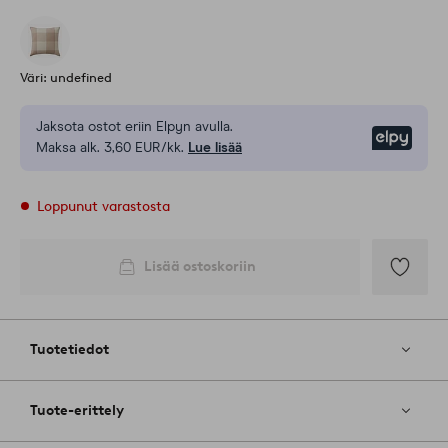
Väri: undefined
Jaksota ostot eriin Elpyn avulla.
Elpy
Maksa alk. 3,60 EUR/kk.
Lue lisää
Loppunut varastosta
Lisää ostoskoriin
Lisää
suosikkeih
Tuotetiedot
Tuote-erittely