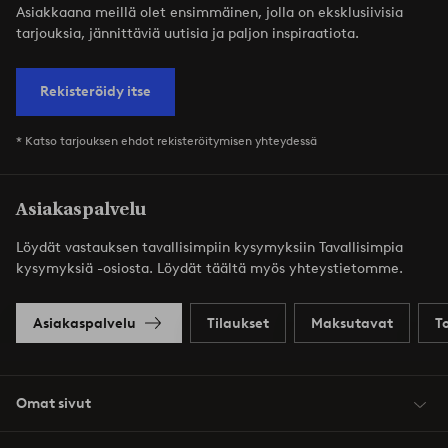
Asiakkaana meillä olet ensimmäinen, jolla on eksklusiivisia
tarjouksia, jännittäviä uutisia ja paljon inspiraatiota.
Rekisteröidy itse
* Katso tarjouksen ehdot rekisteröitymisen yhteydessä
Asiakaspalvelu
Löydät vastauksen tavallisimpiin kysymyksiin Tavallisimpia
kysymyksiä -osiosta. Löydät täältä myös yhteystietomme.
Asiakaspalvelu
Tilaukset
Maksutavat
T
Omat sivut