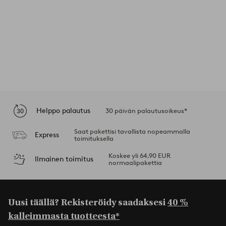
Helppo palautus
30 päivän palautusoikeus*
Saat pakettisi tavallista nopeammalla
Express
toimituksella
Koskee yli 64,90 EUR
Ilmainen toimitus
normaalipakettia
Uusi täällä? Rekisteröidy saadaksesi
40 %
kalleimmasta tuotteesta*