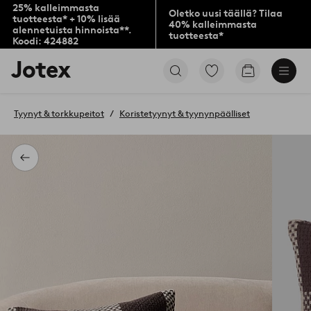
25% kalleimmasta
Oletko uusi täällä? Tilaa
tuotteesta* + 10% lisää
40% kalleimmasta
alennetuista hinnoista**.
tuotteesta*
Koodi: 424882
Jotex-
Siirry
Siirry
logo
merkittyihin
ostoskoriin
–
suosikkituotteisiin
siirry
Tyynyt & torkkupeitot
Koristetyynyt & tyynynpäälliset
aloitussivulle
Takaisin