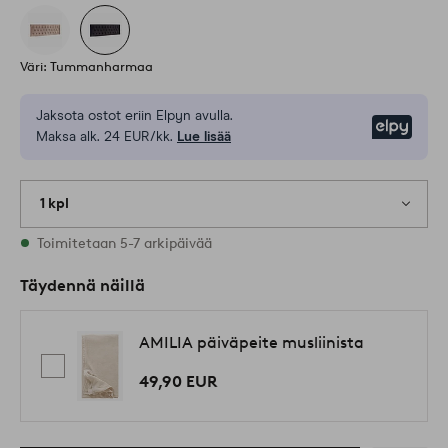
Väri: Tummanharmaa
Jaksota ostot eriin Elpyn avulla.
Elpy
Maksa alk. 24 EUR/kk.
Lue lisää
1 kpl
Varastossa
Toimitetaan 5-7 arkipäivää
Täydennä näillä
AMILIA päiväpeite musliinista
49,90 EUR