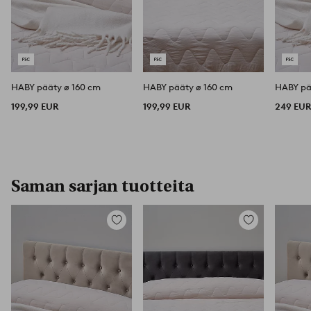
HABY pääty ø 160 cm
HABY pääty ø 160 cm
HABY pä
199,99 EUR
199,99 EUR
249 EU
Saman sarjan tuotteita
Lisää
Lisää
suosikkeihin
suosikkeihin