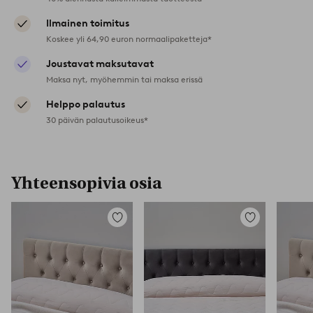
Ilmainen toimitus
Koskee yli 64,90 euron normaalipaketteja*
Joustavat maksutavat
Maksa nyt, myöhemmin tai maksa erissä
Helppo palautus
30 päivän palautusoikeus*
Yhteensopivia osia
Lisää
Lisää
suosikkeihin
suosikkeihin