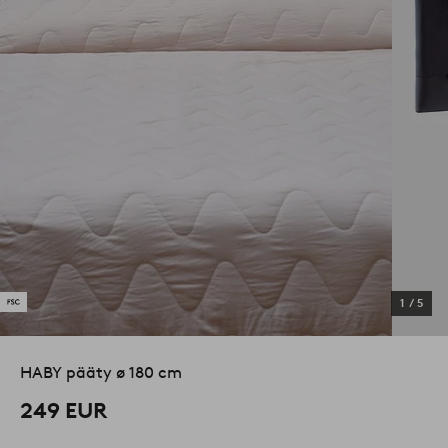
1
/
5
HABY pääty ø 180 cm
249 EUR