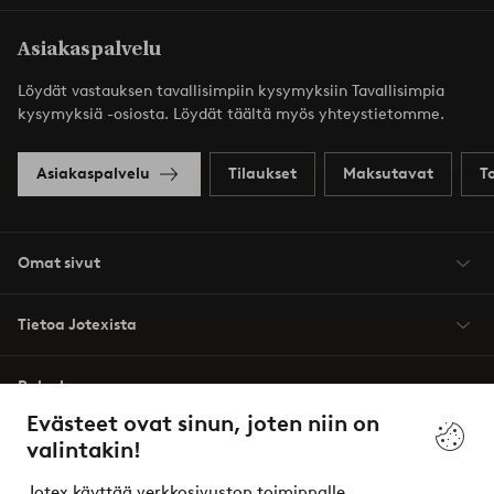
Asiakaspalvelu
Löydät vastauksen tavallisimpiin kysymyksiin Tavallisimpia
kysymyksiä -osiosta. Löydät täältä myös yhteystietomme.
Asiakaspalvelu
Tilaukset
Maksutavat
T
Omat sivut
Tietoa Jotexista
Palvelumme
Evästeet ovat sinun, joten niin on
valintakin!
Ehdot
Jotex käyttää verkkosivuston toiminnalle