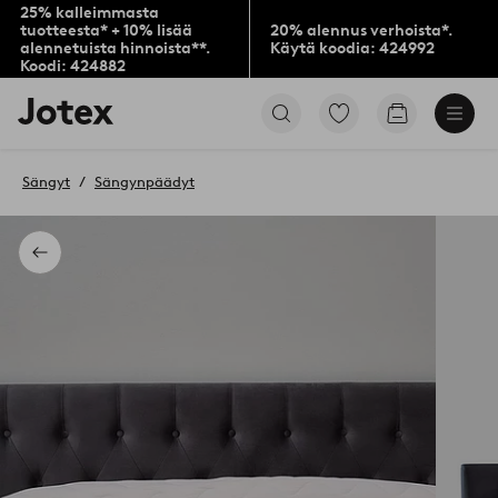
25% kalleimmasta
tuotteesta* + 10% lisää
20% alennus verhoista*.
alennetuista hinnoista**.
Käytä koodia: 424992
Koodi: 424882
Jotex-
Siirry
Siirry
logo
merkittyihin
ostoskoriin
–
suosikkituotteisiin
siirry
Sängyt
Sängynpäädyt
aloitussivulle
Takaisin