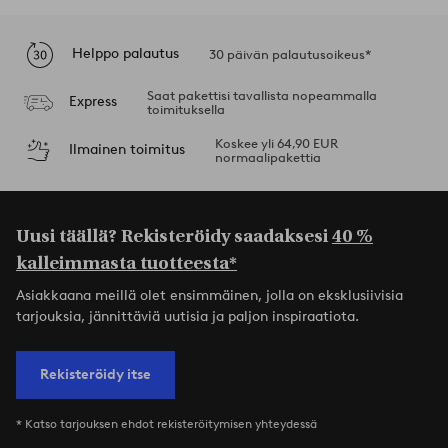
Helppo palautus
30 päivän palautusoikeus*
Saat pakettisi tavallista nopeammalla
Express
toimituksella
Koskee yli 64,90 EUR
Ilmainen toimitus
normaalipakettia
Uusi täällä? Rekisteröidy saadaksesi
40 %
kalleimmasta tuotteesta*
Asiakkaana meillä olet ensimmäinen, jolla on eksklusiivisia
tarjouksia, jännittäviä uutisia ja paljon inspiraatiota.
Rekisteröidy itse
* Katso tarjouksen ehdot rekisteröitymisen yhteydessä