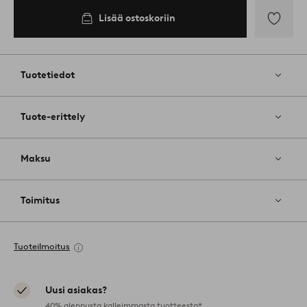
Lisää ostoskoriin
Lisää
suosikkeih
Tuotetiedot
Tuote-erittely
Maksu
Toimitus
Tuoteilmoitus
Uusi asiakas?
40% alennusta kalleimmasta tuotteesta*