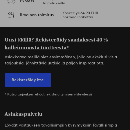
Express
toimituksella
Koskee yli 64,90 EUR
Ilmainen toimitus
normaalipakettia
Uusi täällä? Rekisteröidy saadaksesi
40 %
kalleimmasta tuotteesta*
Asiakkaana meillä olet ensimmäinen, jolla on eksklusiivisia
tarjouksia, jännittäviä uutisia ja paljon inspiraatiota.
Rekisteröidy itse
* Katso tarjouksen ehdot rekisteröitymisen yhteydessä
Asiakaspalvelu
Löydät vastauksen tavallisimpiin kysymyksiin Tavallisimpia