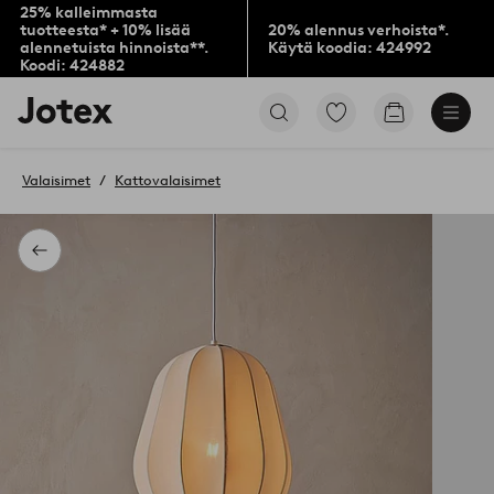
25% kalleimmasta
tuotteesta* + 10% lisää
20% alennus verhoista*.
alennetuista hinnoista**.
Käytä koodia: 424992
Koodi: 424882
Jotex-
Siirry
Siirry
logo
merkittyihin
ostoskoriin
–
suosikkituotteisiin
siirry
Valaisimet
Kattovalaisimet
aloitussivulle
Takaisin