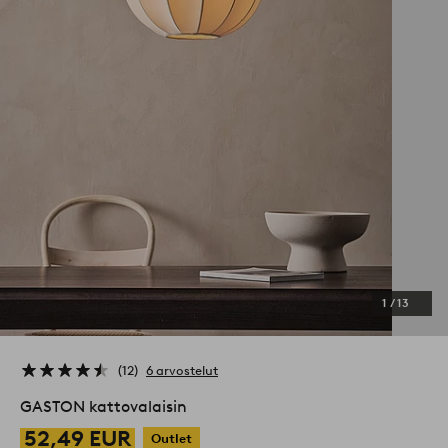
1
/
13
12
6 arvostelut
GASTON kattovalaisin
52,49 EUR
Outlet