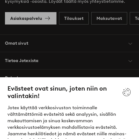
kysymyksiä -osiosta. Löydät täältä myös yhteystietomme.
Asiakaspalvelu
Tilaukset
Maksutavat
T
Omat sivut
Tietoa Jotexista
Palvelumme
Evästeet ovat sinun, joten niin on
valintakin!
Ehdot
Jotex käyttää verkkosivuston toiminnalle
Ystävät
välttämättömiä evästeitä sekä analyysin, sisällön
mukauttamisen ja sinua koskevamman
verkkosivustoelämyksen mahdollistavia evästeitä.
Jaamme henkilötiedot ja nämä evästeet niille mainos-