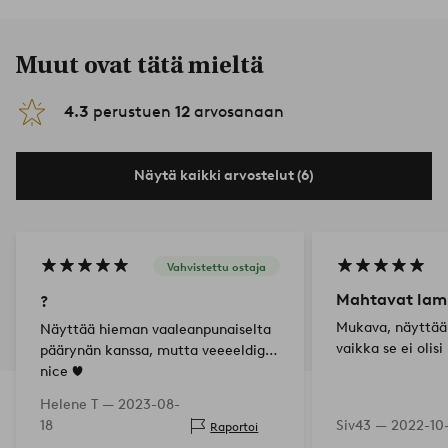
Muut ovat tätä mieltä
4.3
perustuen
12
arvosanaan
Näytä kaikki arvostelut (6)
Vahvistettu ostaja
Mahtavat lam
?
Mukava, näyttää 
Näyttää hieman vaaleanpunaiselta
vaikka se ei olisi 
päärynän kanssa, mutta veeeeldig
nice ❤️
Helene T —
2023-08-
18
Siv43 —
2022-10
Raportoi