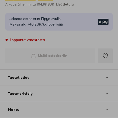
Alkuperäinen hinta
104,99 EUR
Lisätietoja
Jaksota ostot eriin Elpyn avulla.
Elpy
Maksa alk. 7,40 EUR/kk.
Lue lisää
Loppunut varastosta
Lisää ostoskoriin
Lisää
suosikkeih
Tuotetiedot
Tuote-erittely
Maksu