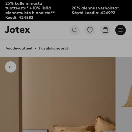
25% kalleimmasta
tuotteesta* + 10% lisää
20% alennus verhoista*.
alennetuista hinnoista**.
Käytä koodia: 424992
Koodi: 424882
Jotex-
Siirry
Siirry
logo
merkittyihin
ostoskoriin
–
suosikkituotteisiin
siirry
Vuodevaatteet
Pussilakanasetit
aloitussivulle
Takaisin