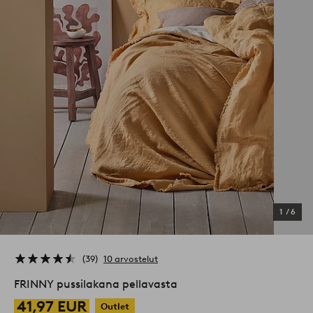
1
/
6
39
10 arvostelut
FRINNY pussilakana pellavasta
41,97 EUR
Outlet