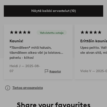
Näytä kaikki arvostelut (10)
Vahvistettu ostaja
Kaunis!
Erittäin kauni
*Täsmälleen* mitä halusin,
Upea peitto. Vali
täsmälleen oikea väri ja loistava
ole aivan sitä, mi
palvelu - kiitos!
Heidi J —
2025-08-
07
Viola V —
2025-0
Raportoi
Tietoa arvosanoista
Share your favourites