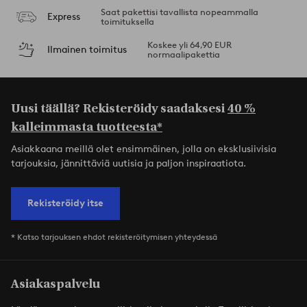
Saat pakettisi tavallista nopeammalla
Express
toimituksella
Koskee yli 64,90 EUR
Ilmainen toimitus
normaalipakettia
Uusi täällä? Rekisteröidy saadaksesi
40 %
kalleimmasta tuotteesta*
Asiakkaana meillä olet ensimmäinen, jolla on eksklusiivisia
tarjouksia, jännittäviä uutisia ja paljon inspiraatiota.
Rekisteröidy itse
* Katso tarjouksen ehdot rekisteröitymisen yhteydessä
Asiakaspalvelu