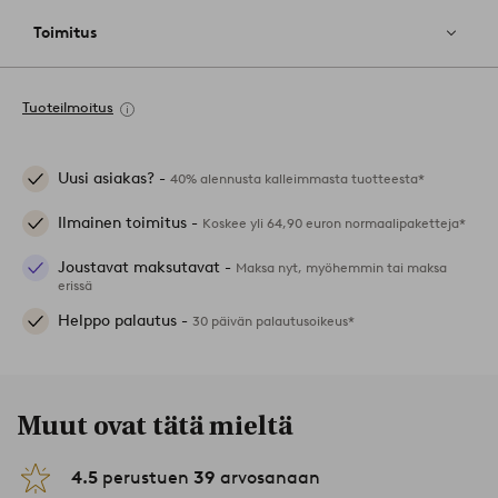
Toimitus
Tuoteilmoitus
Uusi asiakas? -
40% alennusta kalleimmasta tuotteesta*
Ilmainen toimitus -
Koskee yli 64,90 euron normaalipaketteja*
Joustavat maksutavat -
Maksa nyt, myöhemmin tai maksa
erissä
Helppo palautus -
30 päivän palautusoikeus*
Muut ovat tätä mieltä
4.5
perustuen
39
arvosanaan