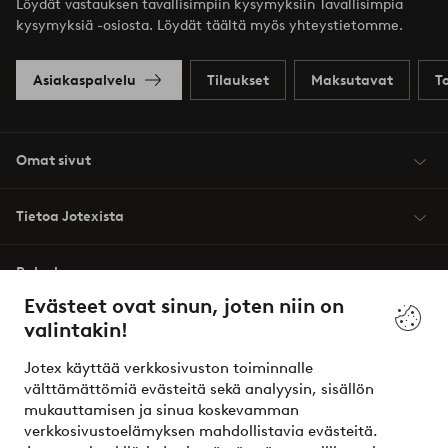
Löydät vastauksen tavallisimpiin kysymyksiin Tavallisimpia
kysymyksiä -osiosta. Löydät täältä myös yhteystietomme.
Asiakaspalvelu
Tilaukset
Maksutavat
T
Omat sivut
Tietoa Jotexista
Palvelumme
Evästeet ovat sinun, joten niin on
valintakin!
Ehdot
Jotex käyttää verkkosivuston toiminnalle
Ystävät
välttämättömiä evästeitä sekä analyysin, sisällön
mukauttamisen ja sinua koskevamman
verkkosivustoelämyksen mahdollistavia evästeitä.