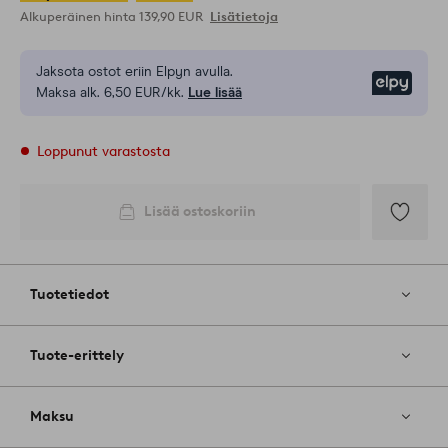
Alkuperäinen hinta
139,90 EUR
Lisätietoja
Jaksota ostot eriin Elpyn avulla.
Elpy
Maksa alk. 6,50 EUR/kk.
Lue lisää
Loppunut varastosta
Lisää ostoskoriin
Lisää
suosikkeih
Tuotetiedot
Tuote-erittely
Maksu