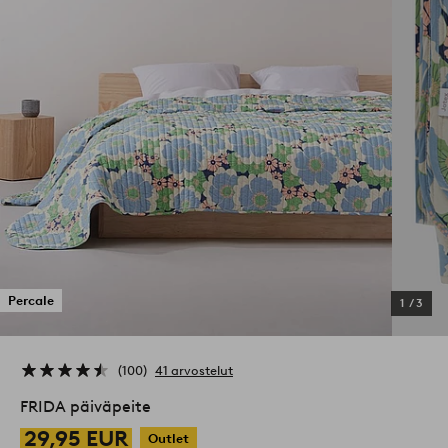
Percale
1
/
3
100
41 arvostelut
FRIDA päiväpeite
29,95 EUR
Outlet