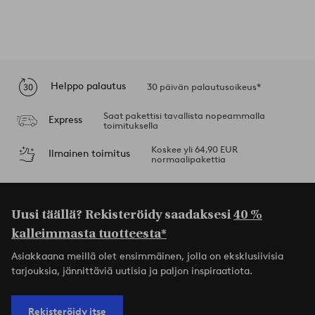
Helppo palautus
30 päivän palautusoikeus*
Saat pakettisi tavallista nopeammalla
Express
toimituksella
Koskee yli 64,90 EUR
Ilmainen toimitus
normaalipakettia
Uusi täällä? Rekisteröidy saadaksesi
40 %
kalleimmasta tuotteesta*
Asiakkaana meillä olet ensimmäinen, jolla on eksklusiivisia
tarjouksia, jännittäviä uutisia ja paljon inspiraatiota.
Rekisteröidy itse