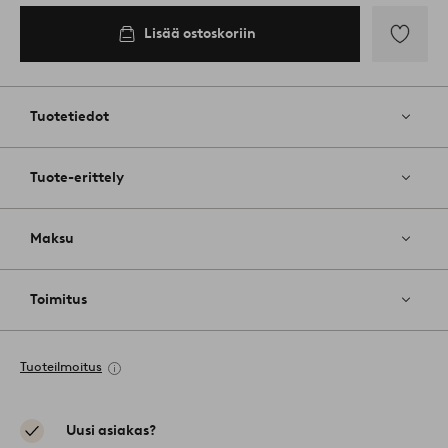
Lisää ostoskoriin
Lisää
suosikkeih
Tuotetiedot
Tuote-erittely
Maksu
Toimitus
Tuoteilmoitus
Uusi asiakas?