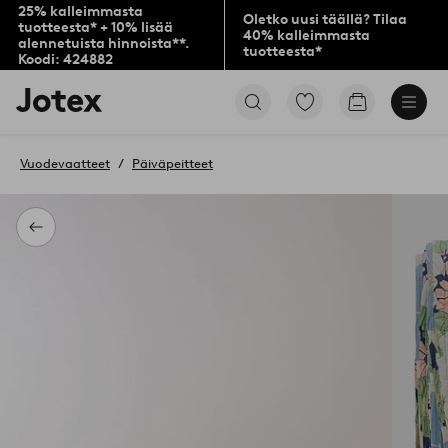
25% kalleimmasta
Oletko uusi täällä? Tilaa
tuotteesta* + 10% lisää
40% kalleimmasta
alennetuista hinnoista**.
tuotteesta*
Koodi: 424882
Jotex-
Siirry
Siirry
logo
merkittyihin
ostoskoriin
–
suosikkituotteisiin
siirry
Vuodevaatteet
Päiväpeitteet
aloitussivulle
Takaisin