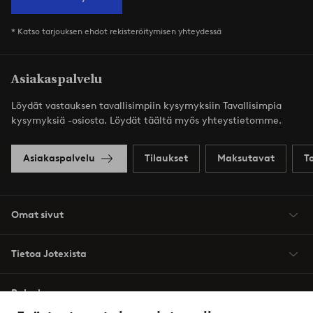
* Katso tarjouksen ehdot rekisteröitymisen yhteydessä
Asiakaspalvelu
Löydät vastauksen tavallisimpiin kysymyksiin Tavallisimpia
kysymyksiä -osiosta. Löydät täältä myös yhteystietomme.
Asiakaspalvelu
Tilaukset
Maksutavat
T
Omat sivut
Tietoa Jotexista
Palvelumme