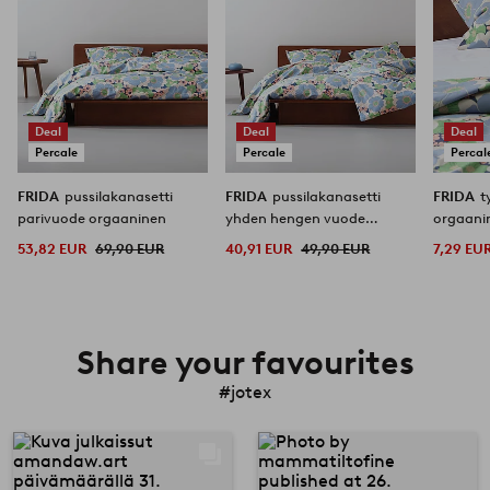
Deal
Deal
Deal
Percale
Percale
Percal
FRIDA
pussilakanasetti
FRIDA
pussilakanasetti
FRIDA
t
parivuode orgaaninen
yhden hengen vuode
orgaani
orgaaninen
53,82 EUR
69,90 EUR
40,91 EUR
49,90 EUR
7,29 EU
Share your favourites
#jotex