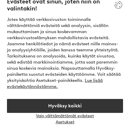
Evästeet ovat sinun, joten niin on
valintakin!
Ehdot
Jotex käyttää verkkosivuston toiminnalle
Ystävät
välttämättömiä evästeitä sekä analyysin, sisällön
mukauttamisen ja sinua koskevamman
verkkosivustoelämyksen mahdollistavia evästeitä.
Jaamme henkilötiedot ja nämä evästeet niille mainos-
Turvalliset maksut – maksa nyt tai erissä
ja analyysiyhtiöille, joiden kanssa teemme yhteistyötä.
Tarkoituksena on analysoida, kuinka käytät sivustoa,
Haluatko tietää
lisää maksuvaihtoehdoistamme
?
sekä edistää markkinointiamme, jotta saat paremmin
elpy
sinua koskevia mainoksia. Napsauttamalla Hyväksy-
painiketta suostut evästeiden käyttöömme. Voit säätää
yksityiskohtia Asetukset-painikkeella.
Lue lisää
evästekäytännöstämme.
Suomi - Valitse maa
Hyväksy kaikki
Instagram
Facebook
Vain välttämättömät evästeet
Avaa
Asetukset
chat-
laati