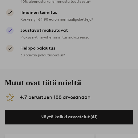
40% alennusta kalleimmasta tuotteesta*
Ilmainen toimitus
Koskee yli 64,90 euron normaalipaketteja*
Joustavat maksutavat
Maksa nyt, myöhemmin tai maksa erissä
Helppo palautus
30 päivän palautusoikeus*
Muut ovat tätä mieltä
4.7
perustuen
100
arvosanaan
Näytä kaikki arvostelut (41)