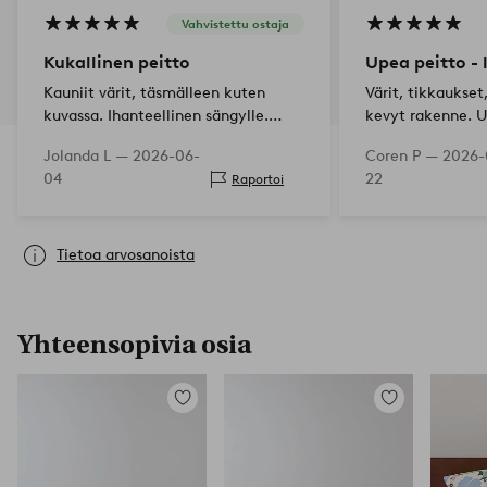
Vahvistettu ostaja
Kukallinen peitto
Upea peitto - l
Kauniit värit, täsmälleen kuten
Värit, tikkaukse
kuvassa. Ihanteellinen sängylle.
kevyt rakenne. 
Siististi ja nopeasti lähetetty.
Jolanda L —
2026-06-
Coren P —
2026-
04
22
Raportoi
Tietoa arvosanoista
Yhteensopivia osia
Lisää
Lisää
suosikkeihin
suosikkeihin