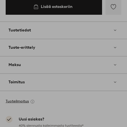
Lisää ostoskoriin
Lisää
suosikkeih
Tuotetiedot
Tuote-erittely
Maksu
Toimitus
Tuoteilmoitus
Uusi asiakas?
40% alennusta kalleimmasta tuotteesta*