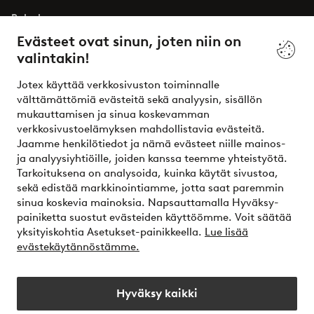
Palvelumme
Evästeet ovat sinun, joten niin on
valintakin!
Ehdot
Jotex käyttää verkkosivuston toiminnalle
Ystävät
välttämättömiä evästeitä sekä analyysin, sisällön
mukauttamisen ja sinua koskevamman
verkkosivustoelämyksen mahdollistavia evästeitä.
Jaamme henkilötiedot ja nämä evästeet niille mainos-
Turvalliset maksut – maksa nyt tai erissä
ja analyysiyhtiöille, joiden kanssa teemme yhteistyötä.
Tarkoituksena on analysoida, kuinka käytät sivustoa,
Haluatko tietää
lisää maksuvaihtoehdoistamme
?
sekä edistää markkinointiamme, jotta saat paremmin
elpy
sinua koskevia mainoksia. Napsauttamalla Hyväksy-
painiketta suostut evästeiden käyttöömme. Voit säätää
yksityiskohtia Asetukset-painikkeella.
Lue lisää
evästekäytännöstämme.
Suomi - Valitse maa
Hyväksy kaikki
Instagram
Facebook