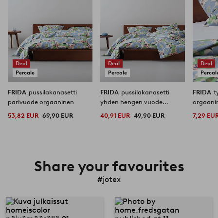
Deal
Deal
Deal
Percale
Percale
Percal
FRIDA
pussilakanasetti
FRIDA
pussilakanasetti
FRIDA
t
parivuode orgaaninen
yhden hengen vuode
orgaani
orgaaninen
53,82 EUR
69,90 EUR
40,91 EUR
49,90 EUR
7,29 EU
Share your favourites
#jotex