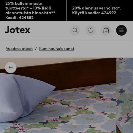
25% kalleimmasta
tuotteesta* + 10% lisää
20% alennus verhoista*.
alennetuista hinnoista**.
Käytä koodia: 424992
Koodi: 424882
Jotex-
Siirry
Siirry
logo
merkittyihin
ostoskoriin
–
suosikkituotteisiin
siirry
Vuodevaatteet
Kuminauhalakanat
aloitussivulle
Takaisin