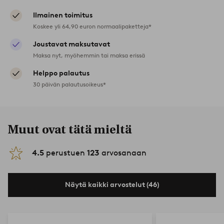
Ilmainen toimitus
Koskee yli 64,90 euron normaalipaketteja*
Joustavat maksutavat
Maksa nyt, myöhemmin tai maksa erissä
Helppo palautus
30 päivän palautusoikeus*
Muut ovat tätä mieltä
4.5
perustuen
123
arvosanaan
Näytä kaikki arvostelut (46)