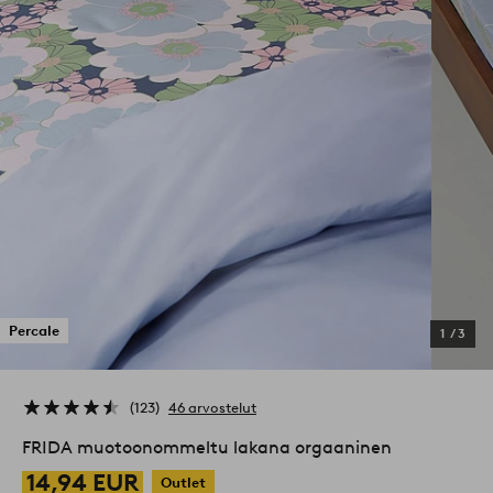
Percale
1
/
3
123
46 arvostelut
FRIDA muotoonommeltu lakana orgaaninen
14,94 EUR
Outlet