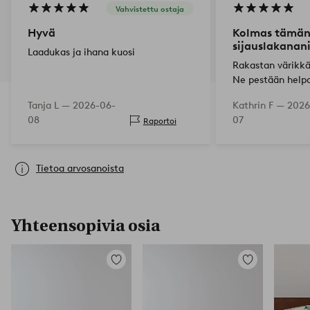
Vahvistettu ostaja
Hyvä
Kolmas tämän
sijauslakanan
Laadukas ja ihana kuosi
Rakastan värikkä
Ne pestään helpo
Mahtavaa.
Tanja L —
2026-06-
Kathrin F —
2026
08
07
Raportoi
Tietoa arvosanoista
Yhteensopivia osia
Lisää
Lisää
suosikkeihin
suosikkeihin