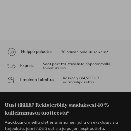
Helppo palautus
30 päivän palautusoikeus*
Saat pakettisi tavallista nopeammalla
Express
toimituksella
Koskee yli 64,90 EUR
Ilmainen toimitus
normaalipakettia
Uusi täällä? Rekisteröidy saadaksesi
40 %
kalleimmasta tuotteesta*
Asiakkaana meillä olet ensimmäinen, jolla on eksklusiivisia
tarjouksia, jännittäviä uutisia ja paljon inspiraatiota.