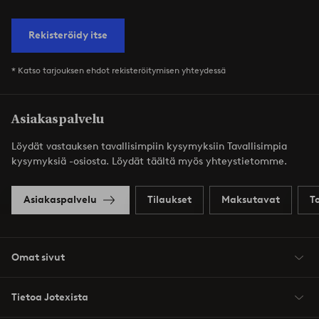
Rekisteröidy itse
* Katso tarjouksen ehdot rekisteröitymisen yhteydessä
Asiakaspalvelu
Löydät vastauksen tavallisimpiin kysymyksiin Tavallisimpia
kysymyksiä -osiosta. Löydät täältä myös yhteystietomme.
Asiakaspalvelu
Tilaukset
Maksutavat
T
Omat sivut
Tietoa Jotexista