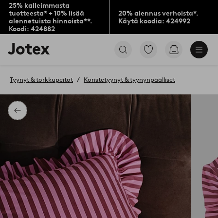
25% kalleimmasta
tuotteesta* + 10% lisää
20% alennus verhoista*.
alennetuista hinnoista**.
Käytä koodia: 424992
Koodi: 424882
Jotex-
Siirry
Siirry
logo
merkittyihin
ostoskoriin
–
suosikkituotteisiin
siirry
Tyynyt & torkkupeitot
Koristetyynyt & tyynynpäälliset
aloitussivulle
Takaisin