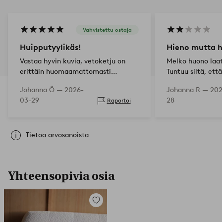
Vahvistettu ostaja
Huipputyylikäs!
Hieno mutta 
Vastaa hyvin kuvia, vetoketju on
Melko huono laa
erittäin huomaamattomasti
Tuntuu siltä, ett
ommeltu, mitä arvostetaan!
aika nopeasti. H
Johanna Ö —
2026-
Johanna R —
202
03-29
28
Raportoi
Tietoa arvosanoista
Yhteensopivia osia
Lisää
suosikkeihin