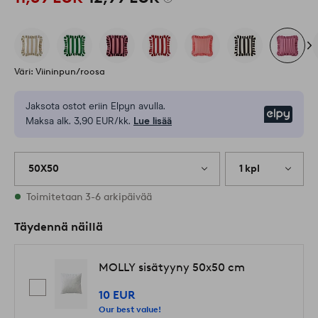
Väri: Viininpun/roosa
Jaksota ostot eriin Elpyn avulla.
Elpy
Maksa alk. 3,90 EUR/kk.
Lue lisää
50X50
1 kpl
Varastossa
Toimitetaan 3-6 arkipäivää
Täydennä näillä
MOLLY sisätyyny 50x50 cm
10 EUR
Our best value!