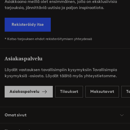
Asiakkaana meillä olet ensimmäinen, jolla on eksklusiivisia
tarjouksia, jännittäviä uutisia ja paljon inspiraatiota.
Rekisteröidy itse
* Katso tarjouksen ehdot rekisteröitymisen yhteydessä
Asiakaspalvelu
Löydät vastauksen tavallisimpiin kysymyksiin Tavallisimpia
kysymyksiä -osiosta. Löydät täältä myös yhteystietomme.
Asiakaspalvelu
Tilaukset
Maksutavat
T
Omat sivut