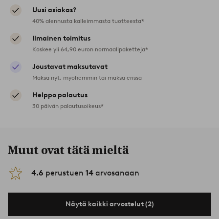
Uusi asiakas?
40% alennusta kalleimmasta tuotteesta*
Ilmainen toimitus
Koskee yli 64,90 euron normaalipaketteja*
Joustavat maksutavat
Maksa nyt, myöhemmin tai maksa erissä
Helppo palautus
30 päivän palautusoikeus*
Muut ovat tätä mieltä
4.6
perustuen
14
arvosanaan
Näytä kaikki arvostelut (2)