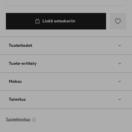
Lisää ostoskoriin
Lisää
suosikkeih
Tuotetiedot
Tuote-erittely
Maksu
Toimitus
Tuoteilmoitus