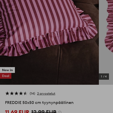
New in
Deal
1
/
4
14
2 arvostelut
FREDDIE 50x50 cm tyynynpäällinen
11,69 EUR
12,99 EUR