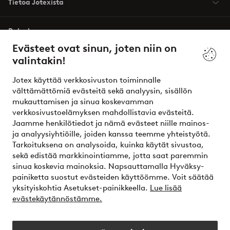
Tietoa Jotexista
Palvelumme
Evästeet ovat sinun, joten niin on
valintakin!
Ehdot
Jotex käyttää verkkosivuston toiminnalle
Ystävät
välttämättömiä evästeitä sekä analyysin, sisällön
mukauttamisen ja sinua koskevamman
verkkosivustoelämyksen mahdollistavia evästeitä.
Jaamme henkilötiedot ja nämä evästeet niille mainos-
Turvalliset maksut – maksa nyt tai erissä
ja analyysiyhtiöille, joiden kanssa teemme yhteistyötä.
Tarkoituksena on analysoida, kuinka käytät sivustoa,
Haluatko tietää
lisää maksuvaihtoehdoistamme
?
sekä edistää markkinointiamme, jotta saat paremmin
elpy
sinua koskevia mainoksia. Napsauttamalla Hyväksy-
painiketta suostut evästeiden käyttöömme. Voit säätää
yksityiskohtia Asetukset-painikkeella.
Lue lisää
evästekäytännöstämme.
Suomi - Valitse maa