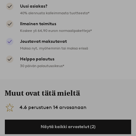
Uusi asiakas?
40% alennusta kalleimmasta tuotteesta*
Ilmainen toimitus
Koskee yli 64,90 euron normaalipaketteja*
Joustavat maksutavat
Maksa nyt, myöhemmin tai maksa erissä
Helppo palautus
30 päivän palautusoikeus*
Muut ovat tätä mieltä
4.6
perustuen
14
arvosanaan
Näytä kaikki arvostelut (2)