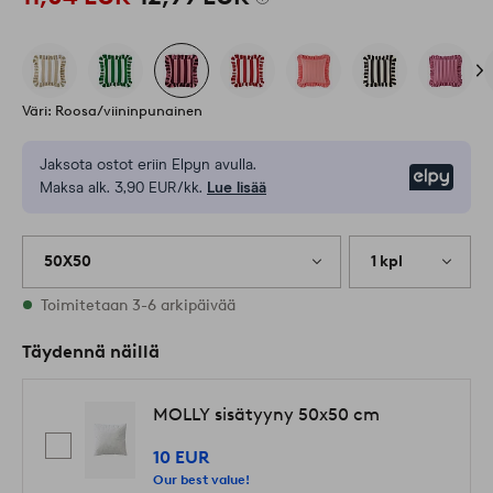
Väri: Roosa/viininpunainen
Jaksota ostot eriin Elpyn avulla.
Elpy
Maksa alk. 3,90 EUR/kk.
Lue lisää
50X50
1 kpl
Varastossa
Toimitetaan 3-6 arkipäivää
Täydennä näillä
MOLLY sisätyyny 50x50 cm
10 EUR
Our best value!