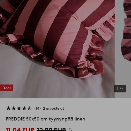
Deal
1
/
4
14
2 arvostelut
FREDDIE 50x50 cm tyynynpäällinen
11,04 EUR
12,99 EUR