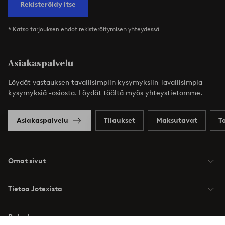
Rekisteröidy itse
* Katso tarjouksen ehdot rekisteröitymisen yhteydessä
Asiakaspalvelu
Löydät vastauksen tavallisimpiin kysymyksiin Tavallisimpia
kysymyksiä -osiosta. Löydät täältä myös yhteystietomme.
Asiakaspalvelu
Tilaukset
Maksutavat
T
Omat sivut
Tietoa Jotexista
Palvelumme