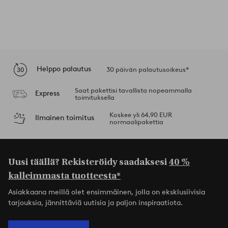
Helppo palautus
30 päivän palautusoikeus*
Saat pakettisi tavallista nopeammalla
Express
toimituksella
Koskee yli 64,90 EUR
Ilmainen toimitus
normaalipakettia
Uusi täällä? Rekisteröidy saadaksesi
40 %
kalleimmasta tuotteesta*
Asiakkaana meillä olet ensimmäinen, jolla on eksklusiivisia
tarjouksia, jännittäviä uutisia ja paljon inspiraatiota.