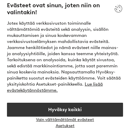
Evästeet ovat sinun, joten niin on
valintakin!
Ehdot
Jotex käyttää verkkosivuston toiminnalle
Ystävät
välttämättömiä evästeitä sekä analyysin, sisällön
mukauttamisen ja sinua koskevamman
verkkosivustoelämyksen mahdollistavia evästeitä.
Jaamme henkilötiedot ja nämä evästeet niille mainos-
Turvalliset maksut – maksa nyt tai erissä
ja analyysiyhtiöille, joiden kanssa teemme yhteistyötä.
Tarkoituksena on analysoida, kuinka käytät sivustoa,
Haluatko tietää
lisää maksuvaihtoehdoistamme
?
sekä edistää markkinointiamme, jotta saat paremmin
elpy
sinua koskevia mainoksia. Napsauttamalla Hyväksy-
painiketta suostut evästeiden käyttöömme. Voit säätää
yksityiskohtia Asetukset-painikkeella.
Lue lisää
evästekäytännöstämme.
Suomi - Valitse maa
Hyväksy kaikki
Instagram
Facebook
Vain välttämättömät evästeet
Avaa
Asetukset
chat-