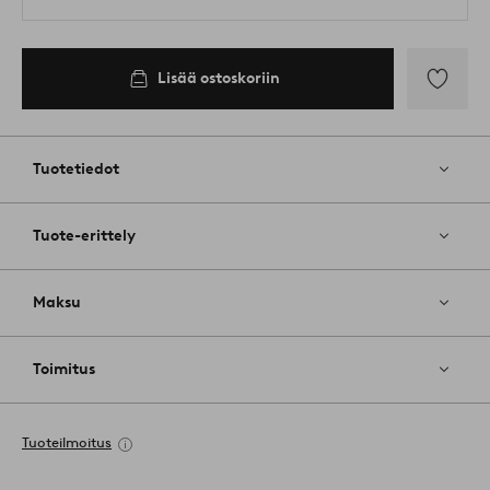
Lisää ostoskoriin
Lisää
suosikkeih
Tuotetiedot
Tuote-erittely
Maksu
Toimitus
Tuoteilmoitus