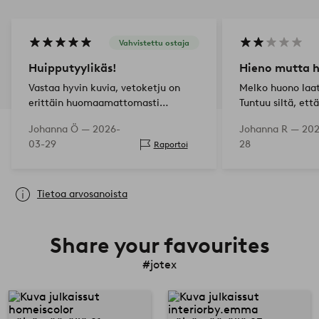
Vahvistettu ostaja
Huipputyylikäs!
Hieno mutta 
Vastaa hyvin kuvia, vetoketju on
Melko huono laa
erittäin huomaamattomasti
Tuntuu siltä, ett
ommeltu, mitä arvostetaan!
aika nopeasti. H
Johanna Ö —
2026-
Johanna R —
202
03-29
28
Raportoi
Tietoa arvosanoista
Share your favourites
#jotex