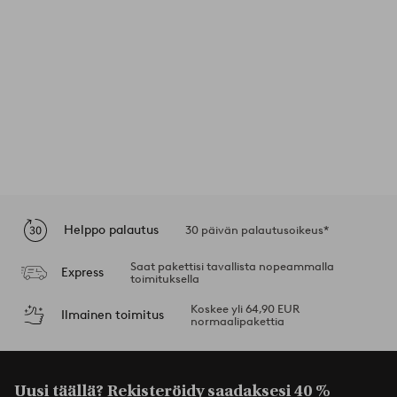
Helppo palautus
30 päivän palautusoikeus*
Saat pakettisi tavallista nopeammalla
Express
toimituksella
Koskee yli 64,90 EUR
Ilmainen toimitus
normaalipakettia
Uusi täällä? Rekisteröidy saadaksesi
40 %