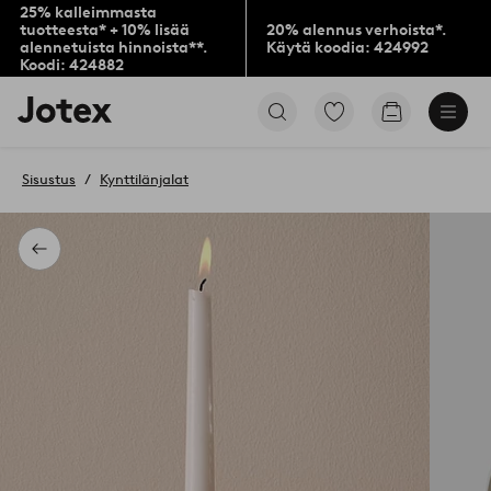
25% kalleimmasta
tuotteesta* + 10% lisää
20% alennus verhoista*.
alennetuista hinnoista**.
Käytä koodia: 424992
Koodi: 424882
Jotex-
Siirry
Siirry
logo
merkittyihin
ostoskoriin
–
suosikkituotteisiin
siirry
Sisustus
Kynttilänjalat
aloitussivulle
Takaisin