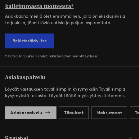
kalleimmasta tuotteesta*
Asiakkaana meillä olet ensimmäinen, jolla on eksklusiivisia
tarjouksia, jännittäviä uutisia ja paljon inspiraatiota.
Rekisteröidy itse
* Katso tarjouksen ehdot rekisteröitymisen yhteydessä
Asiakaspalvelu
Löydät vastauksen tavallisimpiin kysymyksiin Tavallisimpia
kysymyksiä -osiosta. Löydät täältä myös yhteystietomme.
Asiakaspalvelu
Tilaukset
Maksutavat
T
Omat sivut