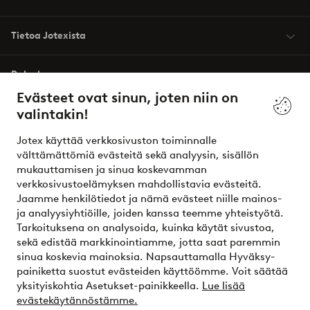
Tietoa Jotexista
Palvelumme
Evästeet ovat sinun, joten niin on
valintakin!
Ehdot
Jotex käyttää verkkosivuston toiminnalle
Ystävät
välttämättömiä evästeitä sekä analyysin, sisällön
mukauttamisen ja sinua koskevamman
verkkosivustoelämyksen mahdollistavia evästeitä.
Jaamme henkilötiedot ja nämä evästeet niille mainos-
Turvalliset maksut – maksa nyt tai erissä
ja analyysiyhtiöille, joiden kanssa teemme yhteistyötä.
Tarkoituksena on analysoida, kuinka käytät sivustoa,
Haluatko tietää
lisää maksuvaihtoehdoistamme
?
sekä edistää markkinointiamme, jotta saat paremmin
elpy
sinua koskevia mainoksia. Napsauttamalla Hyväksy-
painiketta suostut evästeiden käyttöömme. Voit säätää
yksityiskohtia Asetukset-painikkeella.
Lue lisää
evästekäytännöstämme.