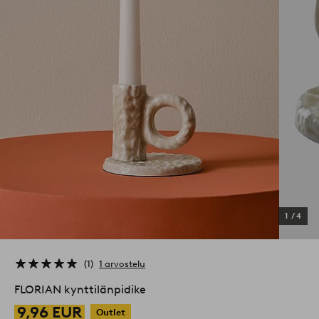
1
/
4
1
1 arvostelu
FLORIAN kynttilänpidike
9,96 EUR
Outlet