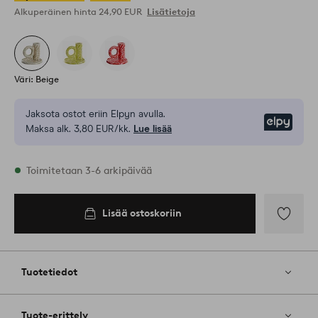
Alkuperäinen hinta
24,90 EUR
Lisätietoja
Väri: Beige
Jaksota ostot eriin Elpyn avulla.
Elpy
Maksa alk. 3,80 EUR/kk.
Lue lisää
Varastossa
Toimitetaan 3-6 arkipäivää
Lisää ostoskoriin
Lisää
ostoskoriin
Lisää
suosikkeih
Tuotetiedot
Tuote-erittely