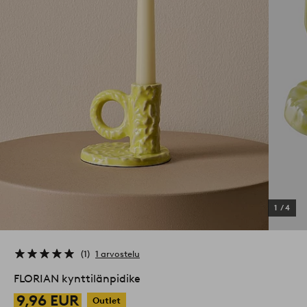
1
/
4
1
1 arvostelu
FLORIAN kynttilänpidike
9,96 EUR
Outlet