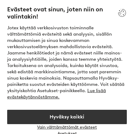
Evästeet ovat sinun, joten niin on
valintakin!
Ehdot
Jotex käyttää verkkosivuston toiminnalle
Ystävät
välttämättömiä evästeitä sekä analyysin, sisällön
mukauttamisen ja sinua koskevamman
verkkosivustoelämyksen mahdollistavia evästeitä.
Jaamme henkilötiedot ja nämä evästeet niille mainos-
Turvalliset maksut – maksa nyt tai erissä
ja analyysiyhtiöille, joiden kanssa teemme yhteistyötä.
Tarkoituksena on analysoida, kuinka käytät sivustoa,
Haluatko tietää
lisää maksuvaihtoehdoistamme
?
sekä edistää markkinointiamme, jotta saat paremmin
elpy
sinua koskevia mainoksia. Napsauttamalla Hyväksy-
painiketta suostut evästeiden käyttöömme. Voit säätää
yksityiskohtia Asetukset-painikkeella.
Lue lisää
evästekäytännöstämme.
Suomi - Valitse maa
Hyväksy kaikki
Instagram
Facebook
Vain välttämättömät evästeet
Avaa
Asetukset