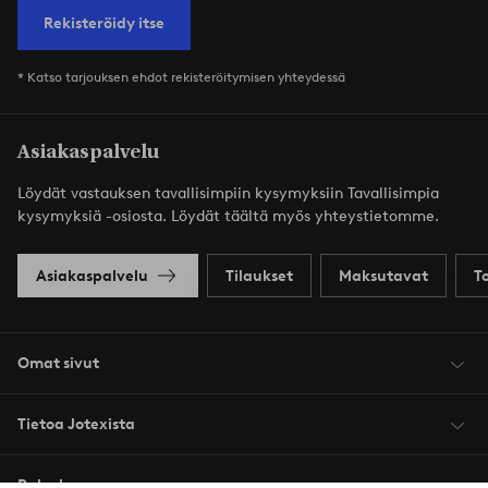
Rekisteröidy itse
* Katso tarjouksen ehdot rekisteröitymisen yhteydessä
Asiakaspalvelu
Löydät vastauksen tavallisimpiin kysymyksiin Tavallisimpia
kysymyksiä -osiosta. Löydät täältä myös yhteystietomme.
Asiakaspalvelu
Tilaukset
Maksutavat
T
Omat sivut
Tietoa Jotexista
Palvelumme