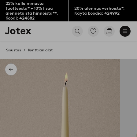
25% kalleimmasta
tuotteesta* + 10% lisää
20% alennus verhoista*.
alennetuista hinnoista**.
Käytä koodia: 424992
Koodi: 424882
Jotex-
Siirry
Siirry
logo
merkittyihin
ostoskoriin
–
suosikkituotteisiin
siirry
Sisustus
Kynttilänjalat
aloitussivulle
Takaisin