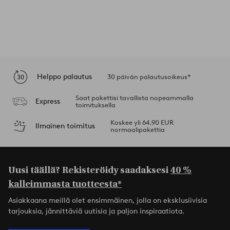
Helppo palautus
30 päivän palautusoikeus*
Saat pakettisi tavallista nopeammalla
Express
toimituksella
Koskee yli 64,90 EUR
Ilmainen toimitus
normaalipakettia
Uusi täällä? Rekisteröidy saadaksesi
40 %
kalleimmasta tuotteesta*
Asiakkaana meillä olet ensimmäinen, jolla on eksklusiivisia
tarjouksia, jännittäviä uutisia ja paljon inspiraatiota.