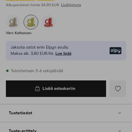
Alkuperäinen hinta
24,90 EUR
Lisätietoja
Väri: Keltainen
Jaksota ostot eriin Elpyn avulla.
Elpy
Maksa alk. 3,80 EUR/kk.
Lue lisää
Varastossa
Toimitetaan 3-6 arkipäivää
Lisää ostoskoriin
Lisää
ostoskoriin
Lisää
suosikkeih
Tuotetiedot
Tuote-erittely