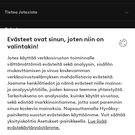
Tietoa Jotexista
Palvelumme
Evästeet ovat sinun, joten niin on
valintakin!
Ehdot
Jotex käyttää verkkosivuston toiminnalle
Ystävät
välttämättömiä evästeitä sekä analyysin, sisällön
mukauttamisen ja sinua koskevamman
verkkosivustoelämyksen mahdollistavia evästeitä.
Jaamme henkilötiedot ja nämä evästeet niille mainos-
Turvalliset maksut – maksa nyt tai erissä
ja analyysiyhtiöille, joiden kanssa teemme yhteistyötä.
Tarkoituksena on analysoida, kuinka käytät sivustoa,
Haluatko tietää
lisää maksuvaihtoehdoistamme
?
sekä edistää markkinointiamme, jotta saat paremmin
elpy
sinua koskevia mainoksia. Napsauttamalla Hyväksy-
painiketta suostut evästeiden käyttöömme. Voit säätää
yksityiskohtia Asetukset-painikkeella.
Lue lisää
evästekäytännöstämme.