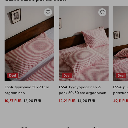
Lisää
Lisää
suosikkeihin
suosikkeihin
Deal
Deal
Deal
ESSA
tyynyliina 50x90 cm
ESSA
tyynynpäällinen 2-
ESSA
pu
orgaaninen
pack 60x50 cm orgaaninen
parivuo
10,57 EUR
12,90 EUR
12,21 EUR
14,90 EUR
49,11 EU