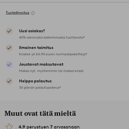
Tuoteilmoitus
Uusi asiakas?
40% alennusta kalleimmasta tuotteesta*
Ilmainen toimitus
Koskee yli 64,90 euron normaalipaketteja*
Joustavat maksutavat
Maksa nyt, myöhemmin tai maksa erissä
Helppo palautus
30 päivän palautusoikeus*
Muut ovat tätä mieltä
4.9
perustuen
7
arvosanaan