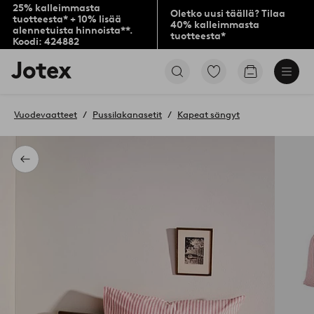
25% kalleimmasta
Oletko uusi täällä? Tilaa
tuotteesta* + 10% lisää
40% kalleimmasta
alennetuista hinnoista**.
tuotteesta*
Koodi: 424882
Jotex-
Siirry
Siirry
logo
merkittyihin
ostoskoriin
–
suosikkituotteisiin
siirry
Vuodevaatteet
Pussilakanasetit
Kapeat sängyt
aloitussivulle
Takaisin