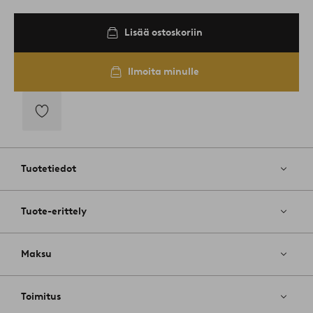
Lisää ostoskoriin
Ilmoita minulle
Lisää
suosikkeihin
Tuotetiedot
Tuote-erittely
Maksu
Toimitus