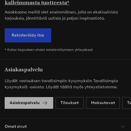
kalleimmasta tuotteesta*
Asiakkaana meillä olet ensimmäinen, jolla on eksklusiivisia
tarjouksia, jännittäviä uutisia ja paljon inspiraatiota.
Rekisteröidy itse
* Katso tarjouksen ehdot rekisteröitymisen yhteydessä
Asiakaspalvelu
Löydät vastauksen tavallisimpiin kysymyksiin Tavallisimpia
kysymyksiä -osiosta. Löydät täältä myös yhteystietomme.
Asiakaspalvelu
Tilaukset
Maksutavat
T
Omat sivut