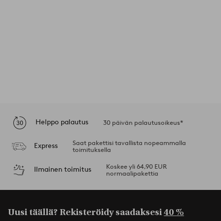
Helppo palautus
30 päivän palautusoikeus*
Saat pakettisi tavallista nopeammalla
Express
toimituksella
Koskee yli 64,90 EUR
Ilmainen toimitus
normaalipakettia
Uusi täällä? Rekisteröidy saadaksesi
40 %