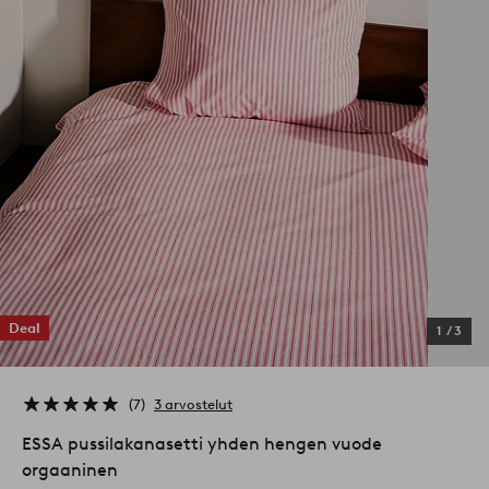
Deal
1
/
3
7
3 arvostelut
ESSA pussilakanasetti yhden hengen vuode
orgaaninen