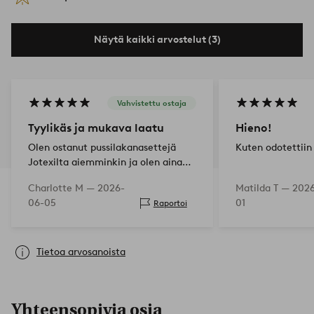
Näytä kaikki arvostelut (3)
Vahvistettu ostaja
Tyylikäs ja mukava laatu
Hieno!
Olen ostanut pussilakanasettejä
Kuten odotettiin
Jotexilta aiemminkin ja olen aina
yhtä tyytyväinen! Mukava kangas,
Charlotte M —
2026-
Matilda T —
2026
kauniit värit ja viimeisenä muttei
06-05
01
Raportoi
vähäisimpänä reiät jokaisen sivun
yläosass…
Tietoa arvosanoista
Yhteensopivia osia