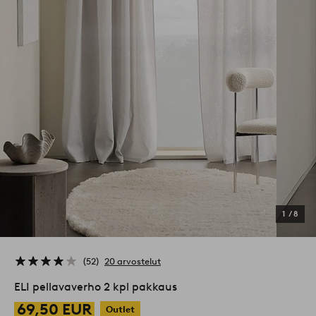
1
/
8
52
20 arvostelut
ELI pellavaverho 2 kpl pakkaus
69,50 EUR
Outlet