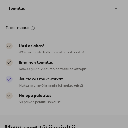
Toimitus
Tuoteilmoitus
Uusi asiakas?
40% alennusta kalleimmasta tuotteesta*
Ilmainen toimitus
Koskee yli 64,90 euron normaalipaketteja*
Joustavat maksutavat
Maksa nyt, myöhemmin tai maksa erissä
Helppo palautus
30 päivän palautusoikeus*
Muut ovat tätä mieltä