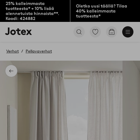
25% kalleimmasta
Oletko uusi täällä? Tilaa
tuotteesta* + 10% lisää
40% kalleimmasta
alennetuista hinnoista**.
tuotteesta*
Koodi: 424882
Jotex-
Siirry
Siirry
logo
merkittyihin
ostoskoriin
–
suosikkituotteisiin
siirry
Verhot
Pellavaverhot
aloitussivulle
Takaisin