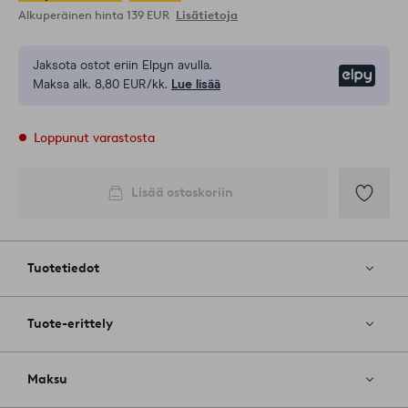
Alkuperäinen hinta
139 EUR
Lisätietoja
Jaksota ostot eriin Elpyn avulla.
Elpy
Maksa alk. 8,80 EUR/kk.
Lue lisää
Loppunut varastosta
Lisää ostoskoriin
Lisää
suosikkeih
Tuotetiedot
Tuote-erittely
Maksu