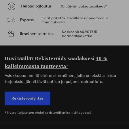
Helppo palautus
30 päivän palautusoikeus*
Saat pakettisi tavallista nopeammalla
Express
toimituksella
Koskee yli 64,90 EUR
Ilmainen toimitus
normaalipakettia
Uusi täällä? Rekisteröidy saadaksesi
40 %
kalleimmasta tuotteesta*
Asiakkaana meillä olet ensimmäinen, jolla on eksklusiivisia
tarjouksia, jännittäviä uutisia ja paljon inspiraatiota.
Rekisteröidy itse
* Katso tarjouksen ehdot rekisteröitymisen yhteydessä