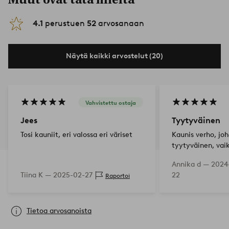
4.1
perustuen
52
arvosanaan
Näytä kaikki arvostelut (20)
Vahvistettu ostaja
Jees
Tyytyväinen
Tosi kauniit, eri valossa eri väriset
Kaunis verho, joh
tyytyväinen, vai
eikä harmaanvih
Annika d —
2024-
Tiina K —
2025-02-27
22
Raportoi
Tietoa arvosanoista