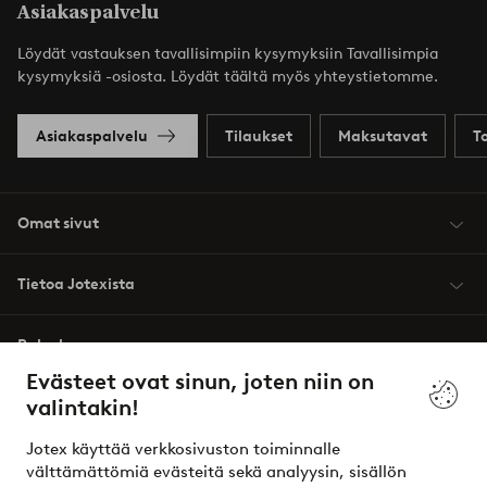
Asiakaspalvelu
Löydät vastauksen tavallisimpiin kysymyksiin Tavallisimpia
kysymyksiä -osiosta. Löydät täältä myös yhteystietomme.
Asiakaspalvelu
Tilaukset
Maksutavat
T
Omat sivut
Tietoa Jotexista
Palvelumme
Evästeet ovat sinun, joten niin on
valintakin!
Ehdot
Jotex käyttää verkkosivuston toiminnalle
Ystävät
välttämättömiä evästeitä sekä analyysin, sisällön