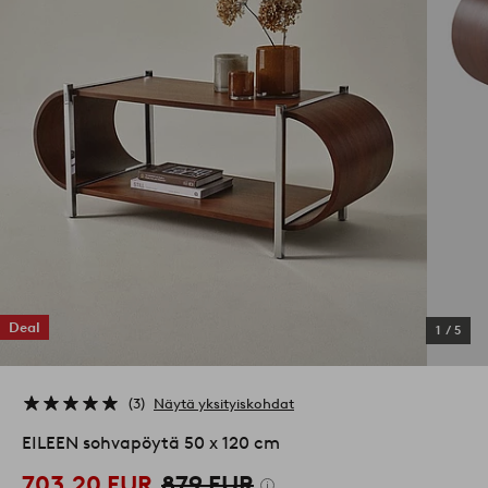
Deal
1
/
5
3
Näytä yksityiskohdat
EILEEN sohvapöytä 50 x 120 cm
703,20 EUR
879 EUR