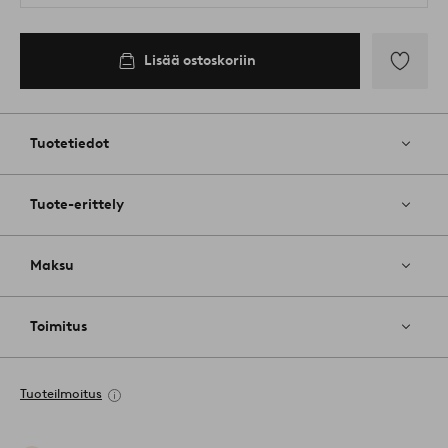
Lisää ostoskoriin
Lisää
suosikkeih
Tuotetiedot
Tuote-erittely
Maksu
Toimitus
Tuoteilmoitus