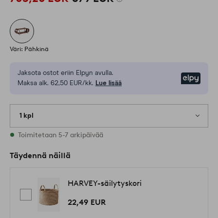
Väri: Pähkinä
Jaksota ostot eriin Elpyn avulla.
Elpy
Maksa alk. 62,50 EUR/kk.
Lue lisää
1 kpl
Varastossa
Toimitetaan 5-7 arkipäivää
Täydennä näillä
HARVEY-säilytyskori
22,49 EUR