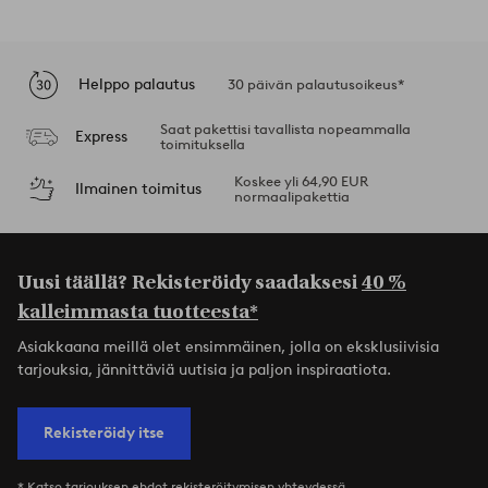
Helppo palautus
30 päivän palautusoikeus*
Saat pakettisi tavallista nopeammalla
Express
toimituksella
Koskee yli 64,90 EUR
Ilmainen toimitus
normaalipakettia
Uusi täällä? Rekisteröidy saadaksesi
40 %
kalleimmasta tuotteesta*
Asiakkaana meillä olet ensimmäinen, jolla on eksklusiivisia
tarjouksia, jännittäviä uutisia ja paljon inspiraatiota.
Rekisteröidy itse
* Katso tarjouksen ehdot rekisteröitymisen yhteydessä