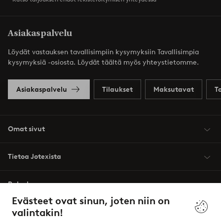
Asiakaspalvelu
Löydät vastauksen tavallisimpiin kysymyksiin Tavallisimpia
kysymyksiä -osiosta. Löydät täältä myös yhteystietomme.
Asiakaspalvelu
Tilaukset
Maksutavat
T
Omat sivut
Tietoa Jotexista
Palvelumme
Evästeet ovat sinun, joten niin on
valintakin!
Ehdot