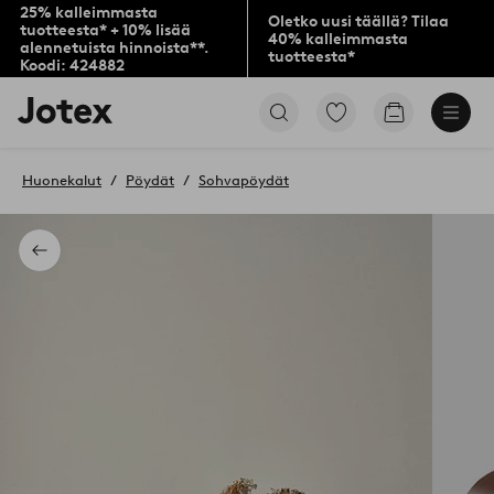
25% kalleimmasta
Oletko uusi täällä? Tilaa
tuotteesta* + 10% lisää
40% kalleimmasta
alennetuista hinnoista**.
tuotteesta*
Koodi: 424882
Jotex-
Siirry
Siirry
logo
merkittyihin
ostoskoriin
–
suosikkituotteisiin
siirry
Huonekalut
Pöydät
Sohvapöydät
aloitussivulle
Takaisin