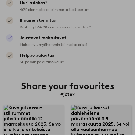
Uusi asiakas?
40% alennusta kalleimmasta tuotteesta*
Ilmainen toimitus
Koskee yli 64,90 euron normaalipaketteja*
Joustavat maksutavat
Maksa nyt, myöhemmin tai maksa erissä
Helppo palautus
30 päivän palautusoikeus*
Share your favourites
#jotex