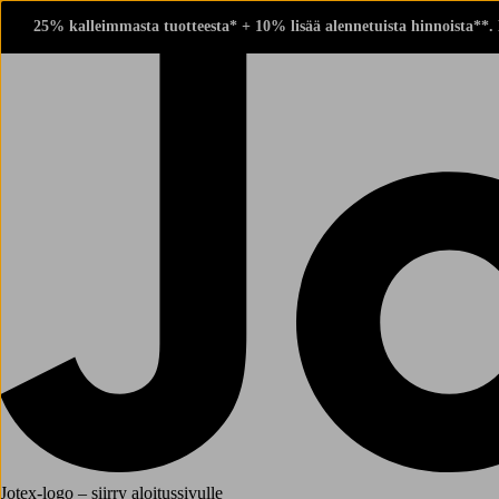
25% kalleimmasta tuotteesta* + 10% lisää alennetuista hinnoista**.
Jotex-logo – siirry aloitussivulle