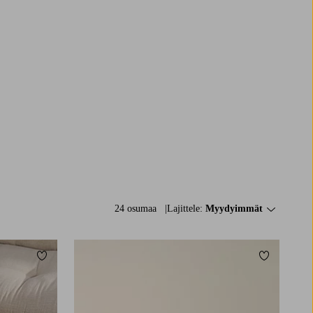
24 osumaa
Lajittele:
Myydyimmät
Lisää suosikkeihin
Lisää suosi