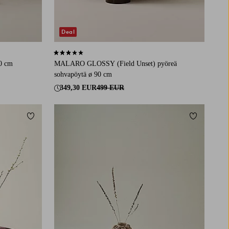
Deal
3,0 perustuen 2 arvosanaan
00 cm
MALARO GLOSSY (Field Unset) pyöreä
sohvapöytä ø 90 cm
349,30 EUR
499 EUR
Lisää suosikkeihin
Lisää suosi