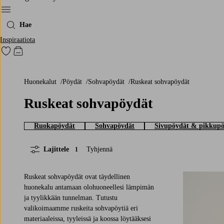
Menu
Hae
Inspiraatiota
Siirry merkittyihin suosikkituotteisiin
Siirry ostoskoriin
Huonekalut
Pöydät
Sohvapöydät
Ruskeat sohvapöydät
Ruskeat sohvapöydät
Ruokapöydät
Sohvapöydät
Sivupöydät & pikkup
Lajittele
Tyhjennä
1
Ruskeat sohvapöydät ovat täydellinen
huonekalu antamaan olohuoneellesi lämpimän
ja tyylikkään tunnelman. Tutustu
valikoimaamme ruskeita sohvapöytiä eri
materiaaleissa, tyyleissä ja koossa löytääksesi