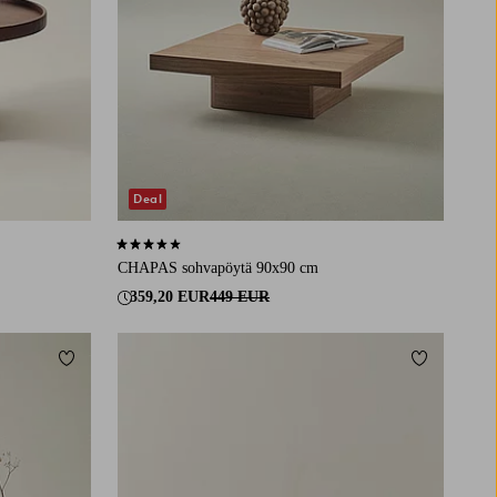
Deal
3,6 perustuen 9 arvosanaan
CHAPAS sohvapöytä 90x90 cm
359,20 EUR
449 EUR
Lisää suosikkeihin
Lisää suosi