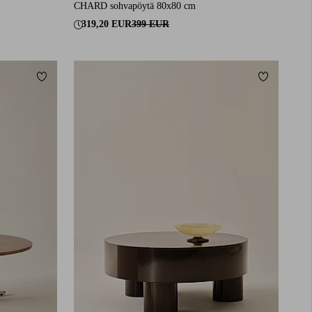
CHARD sohvapöytä 80x80 cm
319,20 EUR
399 EUR
Lisää suosikkeihin
Lisää suosi