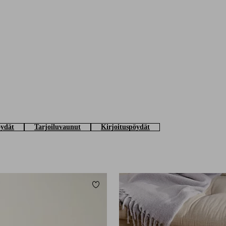
öydät
Tarjoiluvaunut
Kirjoituspöydät
Lisää suosikkeihin