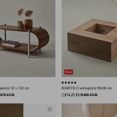
Deal
3 arvosanaan
5,0 perustuen 3 arvosanaan
pöytä 50 x 120 cm
BARTOLO sohvapöytä 90x90 cm
R
879 EUR
374,25 EUR
499 EUR
Lisää suosikkeihin