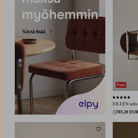
Näytä lisää
Deal
5,0 perustuen 
EILEEN sohva
703,20 EU
Lisää suosikkeihin