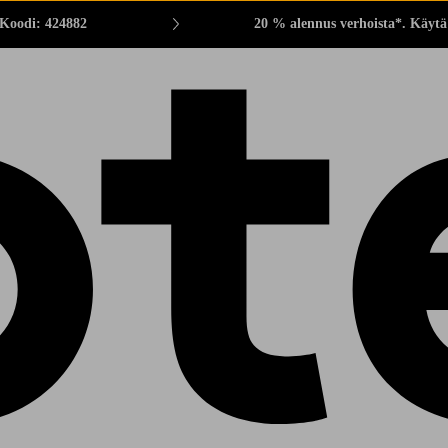
 Koodi: 424882
20 % alennus verhoista*. Käytä