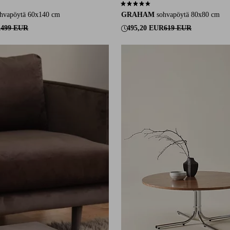
9 arvosanaan
4,7 perustuen 6 arvosanaan
vapöytä 60x140 cm
GRAHAM
sohvapöytä 80x80 cm
R
499 EUR
495,20 EUR
619 EUR