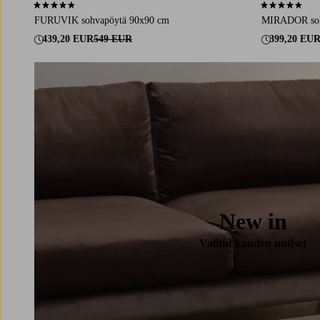
4,3 perustuen 10 arvosanaan
4,6 perustuen 
FURUVIK sohvapöytä 90x90 cm
MIRADOR soh
439,20 EUR
549 EUR
399,20 EU
New in
Valitut kauden uutiset