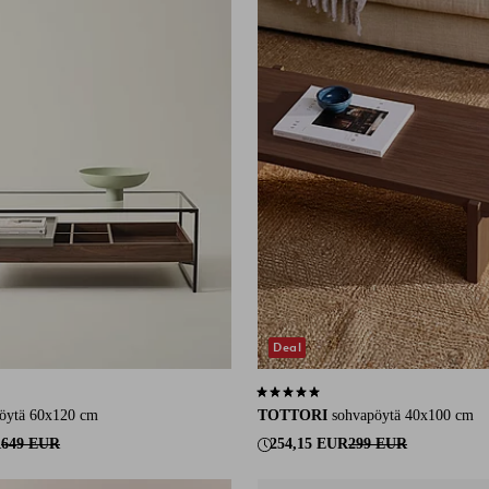
Deal
37 arvosanaan
5,0 perustuen 2 arvosanaan
öytä 60x120 cm
TOTTORI
sohvapöytä 40x100 cm
R
649 EUR
254,15 EUR
299 EUR