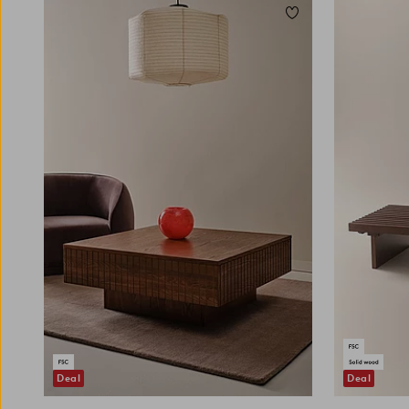
Lisää suosikkeihin
Deal
Deal