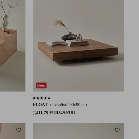
Deal
3,0 perustuen 3 arvosanaan
FLOAT
sohvapöytä 90x90 cm
411,75 EUR
549 EUR
Lisää suosikkeihin
Lisää suosi