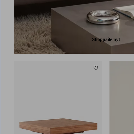
Shoppaile nyt
Lisää suosikkeihin