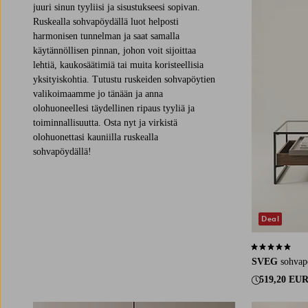
juuri sinun tyyliisi ja sisustukseesi sopivan.
Ruskealla sohvapöydällä luot helposti
harmonisen tunnelman ja saat samalla
käytännöllisen pinnan, johon voit sijoittaa
lehtiä, kaukosäätimiä tai muita koristeellisia
yksityiskohtia. Tutustu ruskeiden sohvapöytien
valikoimaamme jo tänään ja anna
olohuoneellesi täydellinen ripaus tyyliä ja
toiminnallisuutta. Osta nyt ja virkistä
olohuonettasi kauniilla ruskealla
sohvapöydällä!
Deal
4,8 perustuen 
SVEG
sohvap
519,20 EU