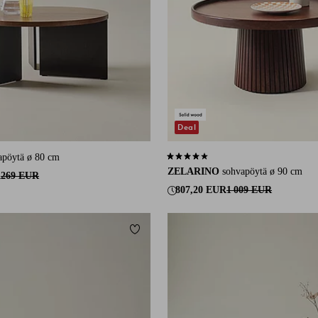
Deal
apöytä ø 80 cm
4,0 perustuen 2 arvosanaan
ZELARINO
sohvapöytä ø 90 cm
R
269 EUR
807,20 EUR
1 009 EUR
Lisää suosikkeihin