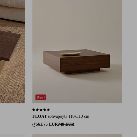
Deal
3,8 perustuen 5 arvosanaan
FLOAT
sohvapöytä 110x110 cm
561,75 EUR
749 EUR