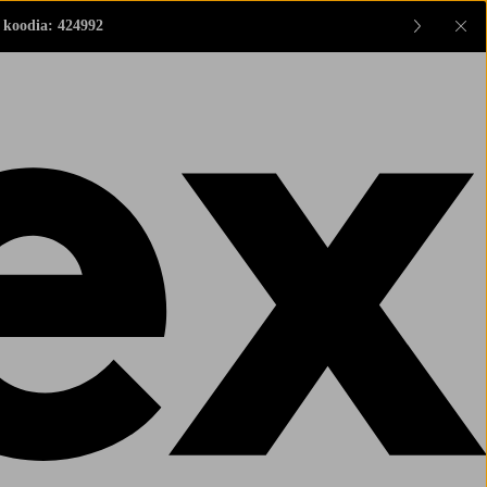
 koodia: 424992
Sul