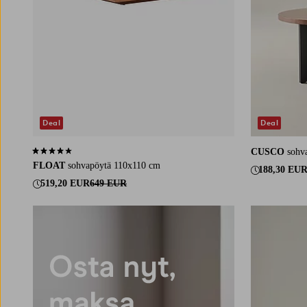
Deal
Deal
CUSCO
sohv
3,8 perustuen 4 arvosanaan
FLOAT
sohvapöytä 110x110 cm
188,30 EU
519,20 EUR
649 EUR