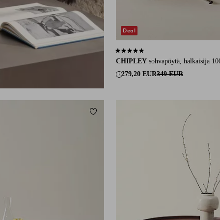
Deal
5,0 perustuen 1 arvosanaan
CHIPLEY
sohvapöytä, halkaisija 1
279,20 EUR
349 EUR
Lisää suosikkeihin