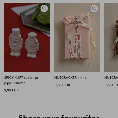
Lisää
Lisää
suosikkeihin
suosikkeihin
SPICY KURT suola- ja
NUTCRACKER hihna
pippurisirotin
15,90 EUR
15,90 E
9,99 EUR
Share your favourites