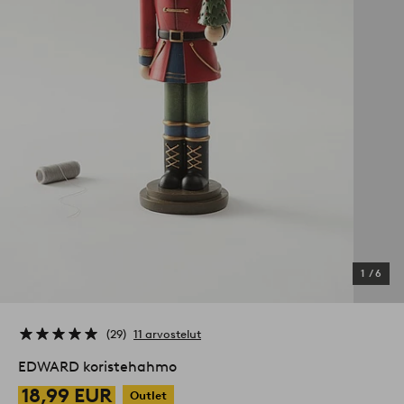
1
/
6
29
11 arvostelut
EDWARD koristehahmo
18,99 EUR
Outlet