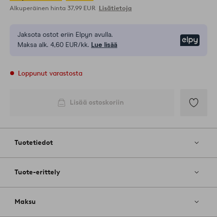
Alkuperäinen hinta
37,99 EUR
Lisätietoja
Jaksota ostot eriin Elpyn avulla.
Elpy
Maksa alk. 4,60 EUR/kk.
Lue lisää
Loppunut varastosta
Lisää ostoskoriin
Lisää
suosikkeih
Tuotetiedot
Tuote-erittely
Maksu