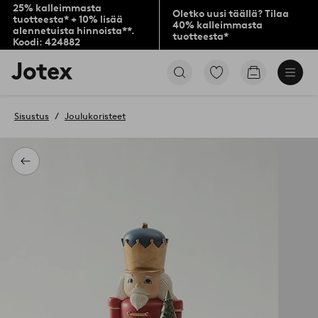
25% kalleimmasta
Oletko uusi täällä? Tilaa
tuotteesta* + 10% lisää
40% kalleimmasta
alennetuista hinnoista**.
tuotteesta*
Koodi: 424882
Jotex-
Siirry
Siirry
logo
merkittyihin
ostoskoriin
–
suosikkituotteisiin
siirry
Sisustus
Joulukoristeet
aloitussivulle
Takaisin