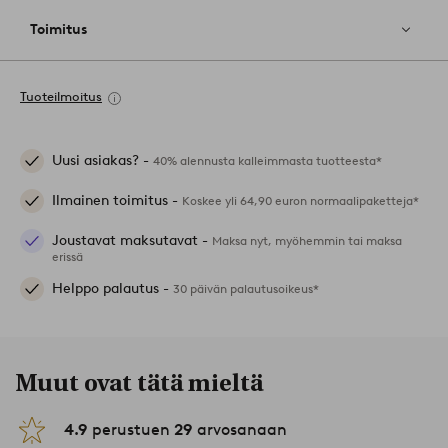
Toimitus
Tuoteilmoitus
Uusi asiakas? -
40% alennusta kalleimmasta tuotteesta*
Ilmainen toimitus -
Koskee yli 64,90 euron normaalipaketteja*
Joustavat maksutavat -
Maksa nyt, myöhemmin tai maksa
erissä
Helppo palautus -
30 päivän palautusoikeus*
Muut ovat tätä mieltä
4.9
perustuen
29
arvosanaan