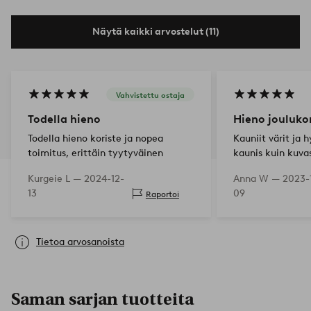
Näytä kaikki arvostelut (11)
Vahvistettu ostaja
Todella hieno
Hieno joulukor
Todella hieno koriste ja nopea
Kauniit värit ja 
toimitus, erittäin tyytyväinen
kaunis kuin kuva
Kurgeie L —
2024-12-
Anna W —
2023-
13
09
Raportoi
Tietoa arvosanoista
Saman sarjan tuotteita