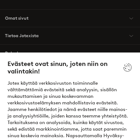
Omat sivut
Tietoa Jotexista
Palvelumme
Evästeet ovat sinun, joten niin on
valintakin!
Ehdot
Jotex käyttää verkkosivuston toiminnalle
Ystävät
välttämättömiä evästeitä sekä analyysin, sisällön
mukauttamisen ja sinua koskevamman
verkkosivustoelämyksen mahdollistavia evästeitä.
Jaamme henkilötiedot ja nämä evästeet niille mainos-
Turvalliset maksut – maksa nyt tai erissä
ja analyysiyhtiöille, joiden kanssa teemme yhteistyötä.
Tarkoituksena on analysoida, kuinka käytät sivustoa,
Haluatko tietää
lisää maksuvaihtoehdoistamme
?
sekä edistää markkinointiamme, jotta saat paremmin
elpy
sinua koskevia mainoksia. Napsauttamalla Hyväksy-