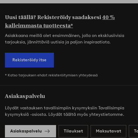
Uusi täällä? Rekisteröidy saadaksesi
40 %
kalleimmasta tuotteesta*
Asiakkaana meillä olet ensimmäinen, jolla on eksklusiivisia
tarjouksia, jännittäviä uutisia ja paljon inspiraatiota.
Rekisteröidy itse
* Katso tarjouksen ehdot rekisteröitymisen yhteydessä
Asiakaspalvelu
Löydät vastauksen tavallisimpiin kysymyksiin Tavallisimpia
kysymyksiä -osiosta. Löydät täältä myös yhteystietomme.
Asiakaspalvelu
Tilaukset
Maksutavat
T