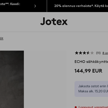
sta**. Koodi:
20% alennus verhoista*. Käytä k
Jotex-
logo
–
siirry
aloitussivulle
öt
11
8 a
ECHO sähkökyntte
144,99 EUR
Jaksota ostot eriin 
Maksa alk. 15,20 EU
Loppunut varastos