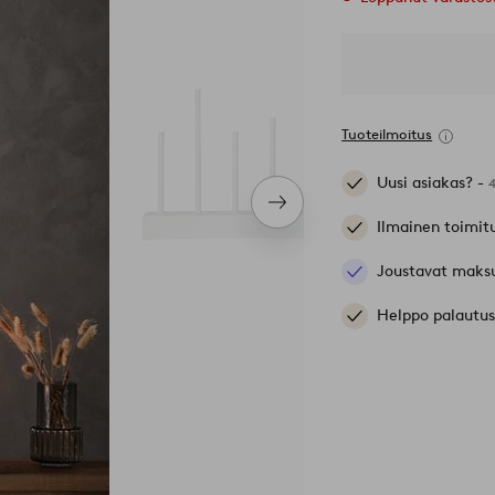
Tuoteilmoitus
Uusi asiakas? -
Seuraava
Ilmainen toimit
tuote
Joustavat maks
Helppo palautus