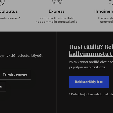
palautus
Express
Ilmainen
lautusoikeus*
Saat pakettisi tavallista
Koskee yl
nopeammalla toimituksella
normaal
Uusi täällä? Re
kalleimmasta t
ysymyksiä -osiosta. Löydät
Asiakkaana meillä olet ensi
ja paljon inspiraatiota.
Toimitustavat
Rekisteröidy itse
a
* Katso tarjouksen ehdot rekis