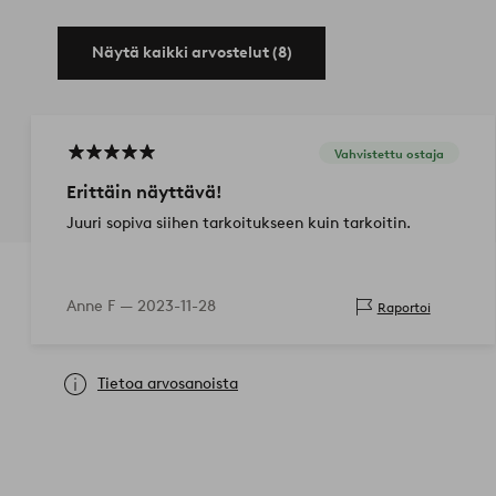
Näytä kaikki arvostelut (8)
Vahvistettu ostaja
Erittäin näyttävä!
Juuri sopiva siihen tarkoitukseen kuin tarkoitin.
Anne F —
2023-11-28
Raportoi
Tietoa arvosanoista