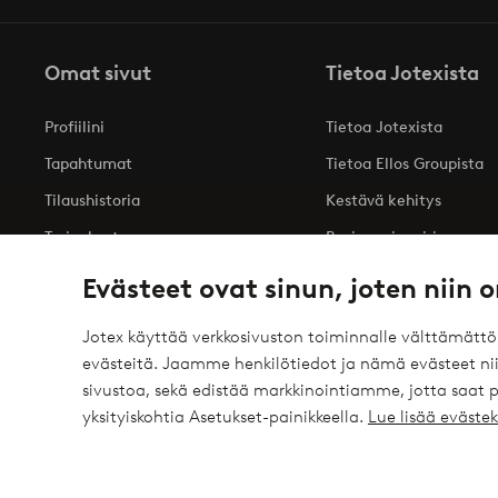
Omat sivut
Tietoa Jotexista
Profiilini
Tietoa Jotexista
Tapahtumat
Tietoa Ellos Groupista
Tilaushistoria
Kestävä kehitys
Tarjoukset
Business inquiries
Saavutettavuusseloste
Evästeet ovat sinun, joten niin o
Jotex käyttää verkkosivuston toiminnalle välttämätt
evästeitä. Jaamme henkilötiedot ja nämä evästeet niil
Turvalliset maksut – maksa nyt tai erissä
sivustoa, sekä edistää markkinointiamme, jotta saat
elpy
Haluatko tietää
lisää maksuvaihtoehdoistamme
?
yksityiskohtia Asetukset-painikkeella.
Lue lisää eväst