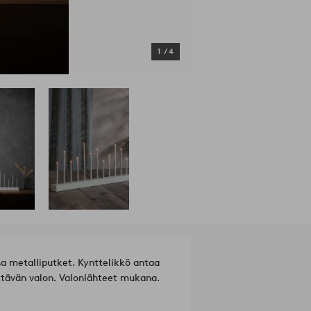
1
/
4
sa metalliputket. Kynttelikkö antaa
yttävän valon. Valonlähteet mukana.