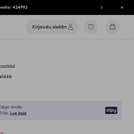
oodia: 424992
Sulje
Kirjaudu sisään
Siirry
Siirry
merkittyihin
ostoskori
suosikkituotteisiin
rvostelut
likkö
Elpyn avulla.
Elpy
R/kk.
Lue lisää
ta