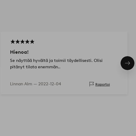
Hienoa!
Se näyttää hyvältä ja toimii täydellisesti. Olisi
Seu
pitänyt tilata enemmän..
tuo
Linnan Alm —
2022-12-04
Raportoi