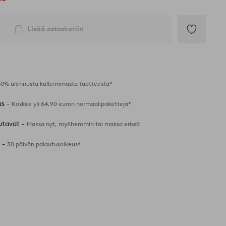
Lisää ostoskoriin
Lisää
suosikkeihin
40% alennusta kalleimmasta tuotteesta*
us -
Koskee yli 64,90 euron normaalipaketteja*
utavat -
Maksa nyt, myöhemmin tai maksa erissä
 -
30 päivän palautusoikeus*