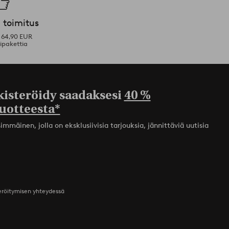
 toimitus
i 64,90 EUR
ipakettia
kisteröidy saadaksesi
40 %
uotteesta*
mmäinen, jolla on eksklusiivisia tarjouksia, jännittäviä uutisia
teröitymisen yhteydessä