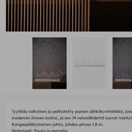
Tyylikäs valkoinen ja pelkistetty puinen sähkökynttelikkö, jos
modernin ilmeen kotiisi, ja sen 14 valonlähdettä luovat miell
Kangaspäällysteinen johto, johdon pituus 1,8 m.
Materiaali: Puuta ja metallia.