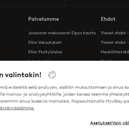
Palvelumme
Ehdot
Joustavat maksutavat Elpyn kautta
Yleiset ehdot -
Ellos Vakuutukset
Yleiset ehdot -
Ellos Yksityislaina
Henkilötietok
Lahjakortti
Cookies
Affiliates
n valintakin!
ömiä evästeitä sekä analyysin, sisällön mukauttamisen ja sinua
le mainos- ja analyysiyhtiöille, joiden kanssa teemme yhteistyöt
 paremmin sinua koskevia mainoksia. Napsauttamalla Hyväksy-pa
ekäytännöstämme.
Asetukset
Vain vä
Instagram
Face
Suomi - Valitse maa