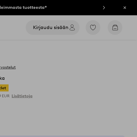
lleimmasta tuotteesta*
Sulje
Kirjaudu sisään
Siirry
Siirry
merkittyihin
ostoskori
suosikkituotteisiin
rvostelut
ka
let
99 EUR
Lisätietoja