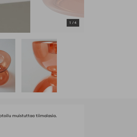
1
/
4
toilu muistuttaa tiimalasia.