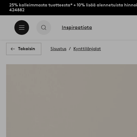
25% kalleimmasta tuotteesta* + 10% lisää alennetuista hinnoi
424882
Inspiraatiota
Takaisin
Sisustus
Kynttilänjalat