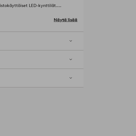
ristokäyttöiset LED-kynttilät.
paras valinta kotiin, jossa on pieniä
Näytä lisää