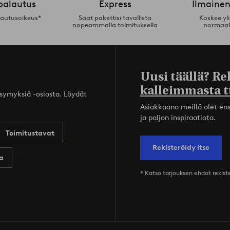
palautus
Express
Ilmainen
lautusoikeus*
Saat pakettisi tavallista
Koskee yl
nopeammalla toimituksella
normaal
Uusi täällä? Re
kalleimmasta t
ysymyksiä -osiosta. Löydät
Asiakkaana meillä olet ensi
ja paljon inspiraatiota.
Toimitustavat
Rekisteröidy itse
a
* Katso tarjouksen ehdot rekis