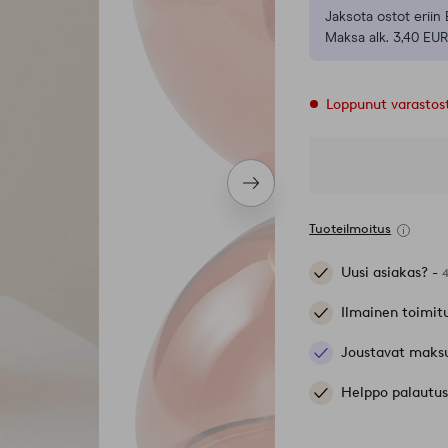
Jaksota ostot eriin 
Maksa alk. 3,40 EUR
Loppunut varastos
Seuraava
tuote
Tuoteilmoitus
Uusi asiakas? -
Ilmainen toimit
Joustavat maks
Helppo palautus