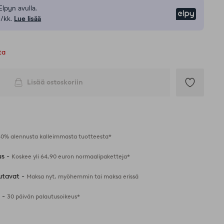
Elpyn avulla.
Elpy
/kk.
Lue lisää
ta
Lisää ostoskoriin
Lisää
suosikkeihin
40% alennusta kalleimmasta tuotteesta*
us -
Koskee yli 64,90 euron normaalipaketteja*
utavat -
Maksa nyt, myöhemmin tai maksa erissä
 -
30 päivän palautusoikeus*