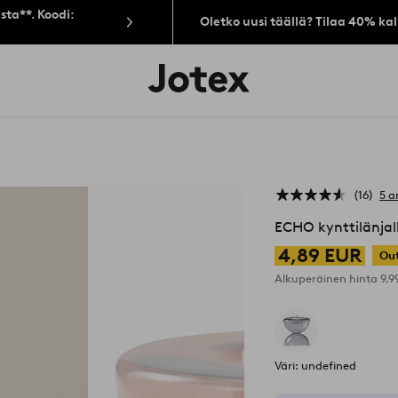
sta**. Koodi:
Oletko uusi täällä? Tilaa 40% ka
Jotex-
logo
–
siirry
aloitussivulle
16
5 a
ECHO kynttilänjal
4,89 EUR
Out
Alkuperäinen hinta
9,
Väri: undefined