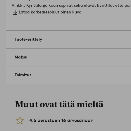
Vinkki: Kynttilänjalkaan sopivat sekä elävät kynttilät että pa
Jälkimmäinen on paloturvallinen vaihtoehto sekä ehdottomasti 
Lataa korkearesoluutioinen kuva
lapsia tai lemmikkieläimiä.
Tuotenumero: 1748440-04-0
Tuote-erittely
Maksu
Toimitus
Muut ovat tätä mieltä
4.5
perustuen
16
arvosanaan