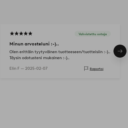
Vahvistettu ostaja
Minun arvosteluni :-)..
Olen erittäin tyytyväinen tuotteeseen/tuotteisiin :-)..
Seu
tuo
Täysin odotusteni mukainen :-)..
Elin F —
2025-02-07
Raportoi