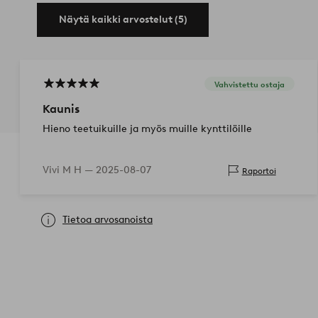
Näytä kaikki arvostelut (5)
Vahvistettu ostaja
Kaunis
Hieno teetuikuille ja myös muille kynttilöille
Vivi M H —
2025-08-07
Raportoi
Tietoa arvosanoista