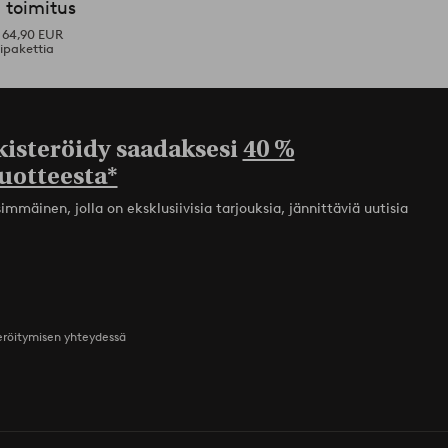
 toimitus
i 64,90 EUR
ipakettia
kisteröidy saadaksesi
40 %
uotteesta*
mmäinen, jolla on eksklusiivisia tarjouksia, jännittäviä uutisia
teröitymisen yhteydessä