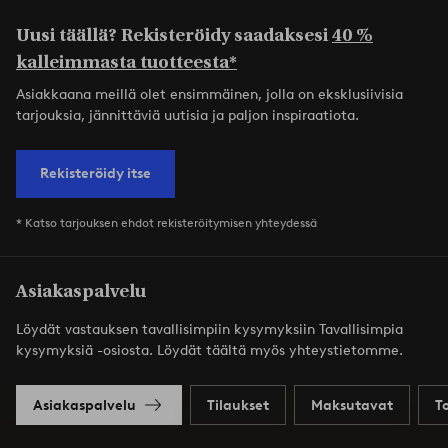
Uusi täällä? Rekisteröidy saadaksesi
40 %
kalleimmasta tuotteesta*
Asiakkaana meillä olet ensimmäinen, jolla on eksklusiivisia
tarjouksia, jännittäviä uutisia ja paljon inspiraatiota.
Rekisteröidy itse
* Katso tarjouksen ehdot rekisteröitymisen yhteydessä
Asiakaspalvelu
Löydät vastauksen tavallisimpiin kysymyksiin Tavallisimpia
kysymyksiä -osiosta. Löydät täältä myös yhteystietomme.
Asiakaspalvelu
Tilaukset
Maksutavat
T