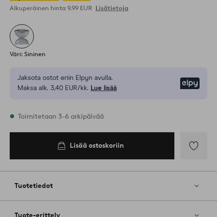
Alkuperäinen hinta
9,99 EUR
Lisätietoja
Väri: Sininen
Jaksota ostot eriin Elpyn avulla.
Elpy
Maksa alk. 3,40 EUR/kk.
Lue lisää
Varastossa
Toimitetaan 3-6 arkipäivää
Lisää ostoskoriin
Lisää
ostoskoriin
Lisää
suosikkeih
Tuotetiedot
Tuote-erittely