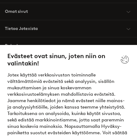
Omat sivut
Tietoa Jotexista
Palvelumme
Evästeet ovat sinun, joten niin on
valintakin!
Ehdot
Jotex käyttää verkkosivuston toiminnalle
Ystävät
välttämättömiä evästeitä sekä analyysin, sisällön
mukauttamisen ja sinua koskevamman
verkkosivustoelämyksen mahdollistavia evästeitä.
Jaamme henkilötiedot ja nämä evästeet niille mainos-
Turvalliset maksut – maksa nyt tai erissä
ja analyysiyhtiöille, joiden kanssa teemme yhteistyötä.
Tarkoituksena on analysoida, kuinka käytät sivustoa,
Haluatko tietää
lisää maksuvaihtoehdoistamme
?
sekä edistää markkinointiamme, jotta saat paremmin
elpy
sinua koskevia mainoksia. Napsauttamalla Hyväksy-
painiketta suostut evästeiden käyttöömme. Voit säätää