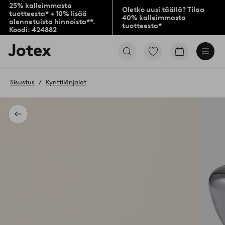
25% kalleimmasta
Oletko uusi täällä? Tilaa
tuotteesta* + 10% lisää
40% kalleimmasta
alennetuista hinnoista**.
tuotteesta*
Koodi: 424882
Jotex-
Siirry
Siirry
logo
merkittyihin
ostoskoriin
–
suosikkituotteisiin
siirry
Sisustus
Kynttilänjalat
aloitussivulle
Takaisin