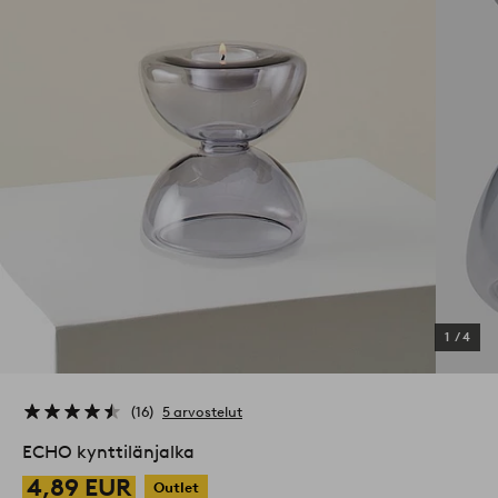
1
/
4
16
5 arvostelut
ECHO kynttilänjalka
4,89 EUR
Outlet