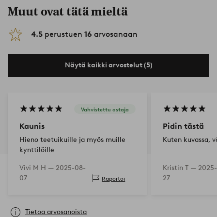
Muut ovat tätä mieltä
4.5
perustuen
16
arvosanaan
Näytä kaikki arvostelut (5)
Vahvistettu ostaja
Kaunis
Pidin tästä
Hieno teetuikuille ja myös muille
Kuten kuvassa, vä
kynttilöille
Vivi M H —
2025-08-
Kristin T —
2025-
07
27
Raportoi
Tietoa arvosanoista