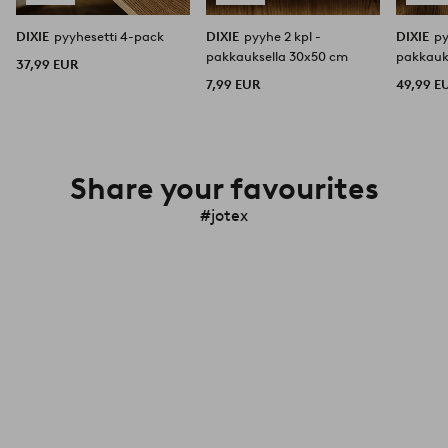
DIXIE
pyyhesetti 4-pack
DIXIE
pyyhe 2 kpl -
DIXIE
py
pakkauksella 30x50 cm
pakkauk
37,99 EUR
7,99 EUR
49,99 E
Share your favourites
#jotex