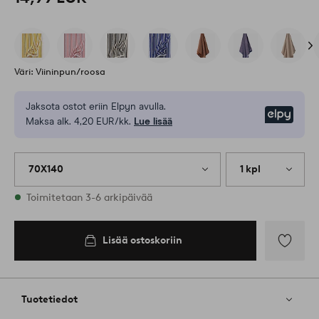
Väri: Viininpun/roosa
Jaksota ostot eriin Elpyn avulla.
Elpy
Maksa alk. 4,20 EUR/kk.
Lue lisää
70X140
1 kpl
Varastossa
Toimitetaan 3-6 arkipäivää
Lisää ostoskoriin
Lisää
suosikkeih
Tuotetiedot