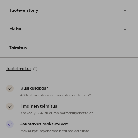
Tuote-erittely
Maksu
Toimitus
Tuoteilmoitus
Uusi asiakas?
40% alennusta kalleimmasta tuotteesta*
Ilmainen toimitus
Koskee yli 64,90 euron normaalipaketteja*
Joustavat maksutavat
Maksa nyt, myöhemmin tai maksa erissä