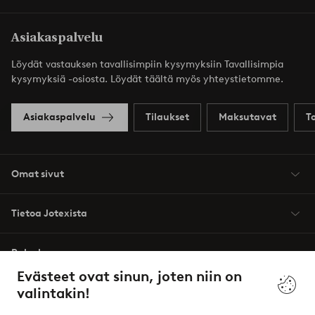
Asiakaspalvelu
Löydät vastauksen tavallisimpiin kysymyksiin Tavallisimpia
kysymyksiä -osiosta. Löydät täältä myös yhteystietomme.
Asiakaspalvelu
Tilaukset
Maksutavat
T
Omat sivut
Tietoa Jotexista
Palvelumme
Evästeet ovat sinun, joten niin on
valintakin!
Ehdot