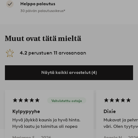
Helppo palautus
30 päivän palautusoikeus*
Muut ovat tätä mieltä
4.2
perustuen
11
arvosanaan
Näytä kaikki arvostelut (4)
Vahvistettu ostaja
Kylpypyyhe
Dixie
Hyvä jäykkä kaunis ja hyvä hinta.
Mukavat ja pehm
Hyvä laatu ja toimitus oli nopea
väri. Olen tyyty
Marianne S —
2026-
Angela N —
2026