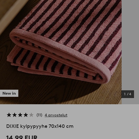
New in
1
/
4
11
4 arvostelut
DIXIE kylpypyyhe 70x140 cm
14,99 EUR