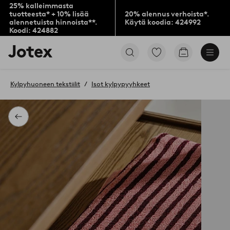
25% kalleimmasta
tuotteesta* + 10% lisää
20% alennus verhoista*.
alennetuista hinnoista**.
Käytä koodia: 424992
Koodi: 424882
Jotex-
Siirry
Siirry
logo
merkittyihin
ostoskoriin
–
suosikkituotteisiin
siirry
Kylpyhuoneen tekstiilit
Isot kylpypyyhkeet
aloitussivulle
Takaisin