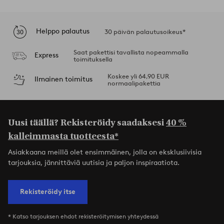
Helppo palautus
30 päivän palautusoikeus*
Saat pakettisi tavallista nopeammalla
Express
toimituksella
Koskee yli 64,90 EUR
Ilmainen toimitus
normaalipakettia
Uusi täällä? Rekisteröidy saadaksesi
40 %
kalleimmasta tuotteesta*
Asiakkaana meillä olet ensimmäinen, jolla on eksklusiivisia
tarjouksia, jännittäviä uutisia ja paljon inspiraatiota.
Rekisteröidy itse
* Katso tarjouksen ehdot rekisteröitymisen yhteydessä