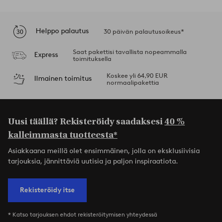
Helppo palautus
30 päivän palautusoikeus*
Saat pakettisi tavallista nopeammalla
Express
toimituksella
Koskee yli 64,90 EUR
Ilmainen toimitus
normaalipakettia
Uusi täällä? Rekisteröidy saadaksesi
40 %
kalleimmasta tuotteesta*
Asiakkaana meillä olet ensimmäinen, jolla on eksklusiivisia
tarjouksia, jännittäviä uutisia ja paljon inspiraatiota.
Rekisteröidy itse
* Katso tarjouksen ehdot rekisteröitymisen yhteydessä