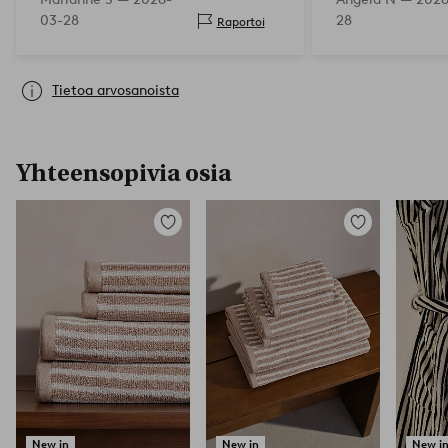
03-28
28
Raportoi
Tietoa arvosanoista
Yhteensopivia osia
Lisää
Lisää
suosikkeihin
suosikkeihin
New in
New in
New i