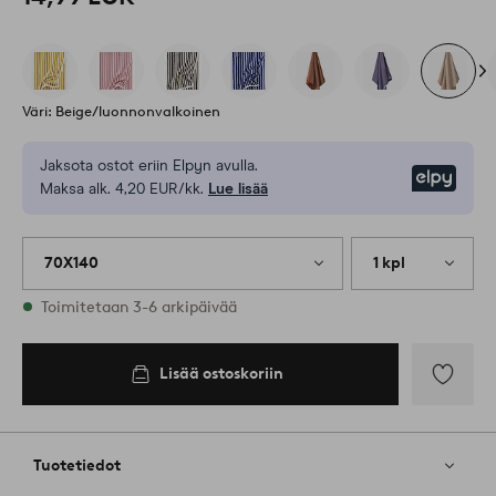
Väri: Beige/luonnonvalkoinen
Jaksota ostot eriin Elpyn avulla.
Elpy
Maksa alk. 4,20 EUR/kk.
Lue lisää
70X140
1 kpl
Varastossa
Toimitetaan 3-6 arkipäivää
Lisää ostoskoriin
Lisää
suosikkeih
Tuotetiedot