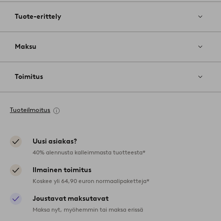
Tuote-erittely
Maksu
Toimitus
Tuoteilmoitus
Uusi asiakas?
40% alennusta kalleimmasta tuotteesta*
Ilmainen toimitus
Koskee yli 64,90 euron normaalipaketteja*
Joustavat maksutavat
Maksa nyt, myöhemmin tai maksa erissä