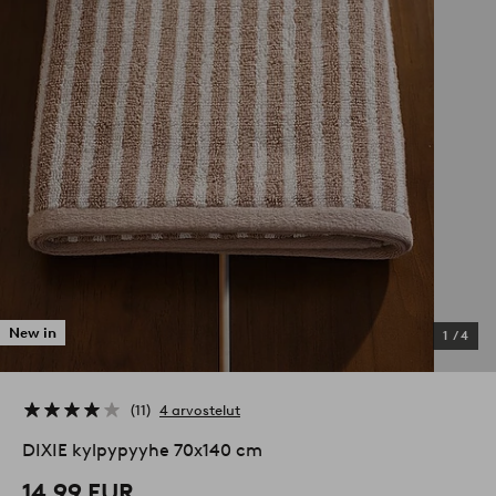
New in
1
/
4
11
4 arvostelut
DIXIE kylpypyyhe 70x140 cm
14,99 EUR