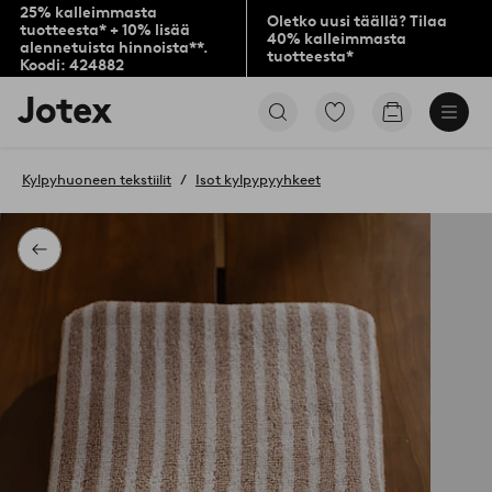
25% kalleimmasta
Oletko uusi täällä? Tilaa
tuotteesta* + 10% lisää
40% kalleimmasta
alennetuista hinnoista**.
tuotteesta*
Koodi: 424882
Jotex-
Siirry
Siirry
logo
merkittyihin
ostoskoriin
–
suosikkituotteisiin
siirry
Kylpyhuoneen tekstiilit
Isot kylpypyyhkeet
aloitussivulle
Takaisin