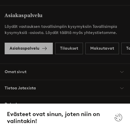
Asiakaspalvelu
Löydät vastauksen tavallisimpiin kysymyksiin Tavallisimpia
kysymyksiä -osiosta. Löydät täältä myös yhteystietomme.
Asiakaspalvelu
Tilaukset
Maksutavat
T
Omat sivut
Tietoa Jotexista
Palvelumme
Evästeet ovat sinun, joten niin on
valintakin!
Ehdot