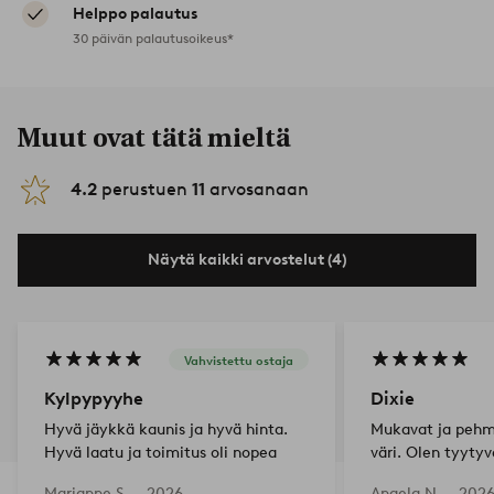
Helppo palautus
30 päivän palautusoikeus*
Muut ovat tätä mieltä
4.2
perustuen
11
arvosanaan
Näytä kaikki arvostelut (4)
Vahvistettu ostaja
Kylpypyyhe
Dixie
Hyvä jäykkä kaunis ja hyvä hinta.
Mukavat ja pehm
Hyvä laatu ja toimitus oli nopea
väri. Olen tyyty
Marianne S —
2026-
Angela N —
2026