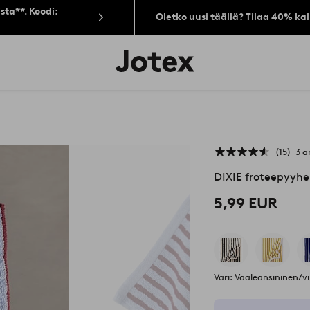
sta**. Koodi:
Oletko uusi täällä? Tilaa 40% ka
Jotex-
logo
–
siirry
aloitussivulle
15
3 a
DIXIE froteepyyh
5,99 EUR
Väri: Vaaleansininen/v