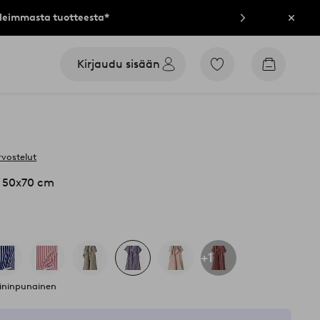
lleimmasta tuotteesta*
Sulje
Kirjaudu sisään
Siirry
Siirry
merkittyihin
ostoskori
suosikkituotteisiin
rvostelut
e 50x70 cm
+1
iininpunainen