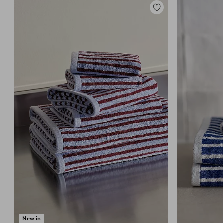
Lisää
suosikkeihin
New in