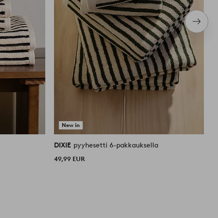
Seura
tuote
New in
DIXIE
pyyhesetti 6-pakkauksella
D
49,99 EUR
4