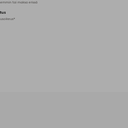
emmin tai maksa erissä
tus
tusoikeus*