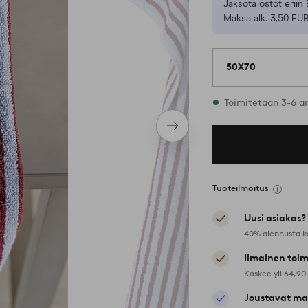
Jaksota ostot eriin 
Maksa alk. 3,50 EUR
50X70
Varastossa
Toimitetaan 3-6 a
Seuraava
tuote
Tuoteilmoitus
Uusi asiakas?
40% alennusta k
Ilmainen toim
Koskee yli 64,90
Joustavat ma