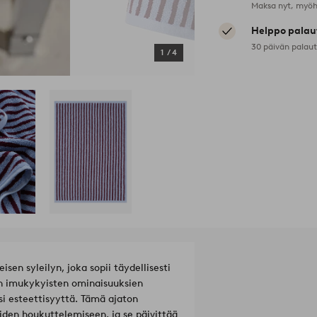
Maksa nyt, myöh
Helppo palau
30 päivän palau
1
/
4
sen syleilyn, joka sopii täydellisesti
n imukykyisten ominaisuuksien
si esteettisyyttä. Tämä ajaton
aiden houkuttelemiseen, ja se päivittää