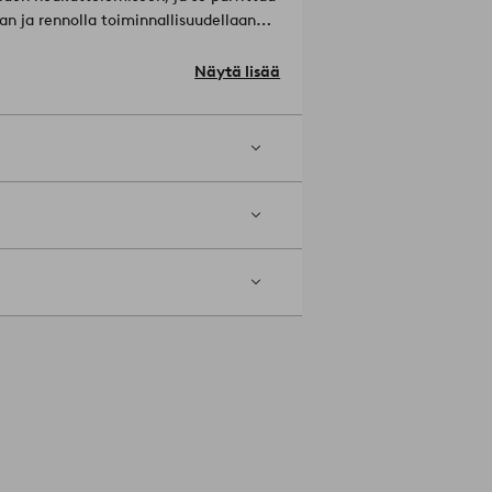
 ja rennolla toiminnallisuudellaan
tty kangas tarkoittaa, että lanka
malta kankaan molemmilla
Näytä lisää
/syvyys: 70.0 cm.
pesu 60°:ssa. Pese ennen käyttöä.
enumero: 2204298-07-136