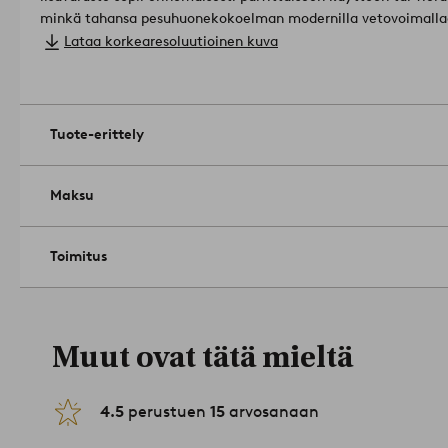
minkä tahansa pesuhuonekokoelman modernilla vetovoimallaan
jokaiseen kotiin.
Tämä kangas on telakalla värjätty. Lankavärjä
Lataa korkearesoluutioinen kuva
värjätään ennen kudontaa, jolloin kudottu kuvio näyttää sa
puolilla.
Mitat; Leveys: 50.0 cm. Korkeus: cm. Pituus
Askartelutekniikka: lankavärjätty.
Materiaali: 100% Puuvilla.
Tuote-erittely
Paino: 450 g/m².
Rumpukuivaa keskilämmöllä. Älä silitä. Kone
Kuivapesu (vain öljyliuotinkäyttö). Kutistuu enintään 5%.
Tuot
Maksu
Toimitus
Muut ovat tätä mieltä
4.5
perustuen
15
arvosanaan