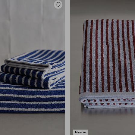
Lisää
suosikkeihin
New in