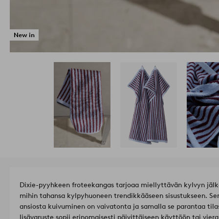
New in
Dixie-pyyhkeen froteekangas tarjoaa miellyttävän kylvyn jälkei
mihin tahansa kylpyhuoneen trendikkääseen sisustukseen. Se
ansiosta kuivuminen on vaivatonta ja samalla se parantaa tila
lisävaruste sopii erinomaisesti päivittäiseen käyttöön tai vier