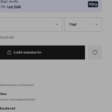
Elpyn avulla.
Elpy
/kk.
Lue lisää
1 kpl
rkipäivää
Lisää ostoskoriin
Lisää
suosikkeihin
alleimmasta tuotteesta*
itus
 euron normaalipaketteja*
ksutavat