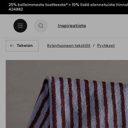
25% kalleimmasta tuotteesta* + 10% lisää alennetuista hinnoi
424882
Inspiraatiota
Takaisin
Kylpyhuoneen tekstiilit
Pyyhkeet