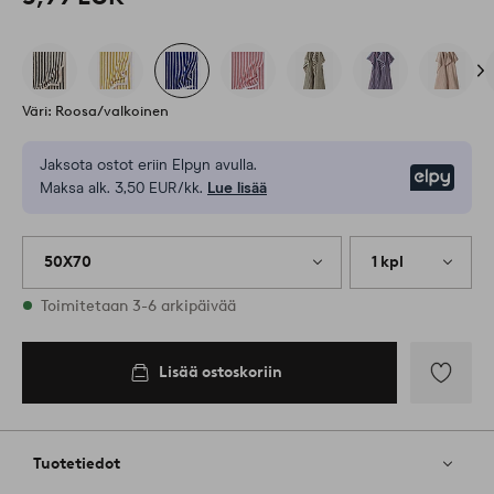
Väri: Roosa/valkoinen
Jaksota ostot eriin Elpyn avulla.
Elpy
Maksa alk. 3,50 EUR/kk.
Lue lisää
50X70
1 kpl
Varastossa
Toimitetaan 3-6 arkipäivää
Lisää ostoskoriin
Lisää
suosikkeih
Tuotetiedot