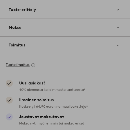
Tuote-erittely
Maksu
Toimitus
Tuoteilmoitus
Uusi asiakas?
40% alennusta kalleimmasta tuotteesta*
Ilmainen toimitus
Koskee yli 64,90 euron normaalipaketteja*
Joustavat maksutavat
Maksa nyt, myöhemmin tai maksa erissä