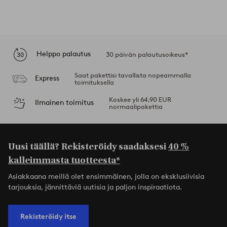
Helppo palautus
30 päivän palautusoikeus*
Saat pakettisi tavallista nopeammalla
Express
toimituksella
Koskee yli 64,90 EUR
Ilmainen toimitus
normaalipakettia
Uusi täällä? Rekisteröidy saadaksesi
40 %
kalleimmasta tuotteesta*
Asiakkaana meillä olet ensimmäinen, jolla on eksklusiivisia
tarjouksia, jännittäviä uutisia ja paljon inspiraatiota.
Rekisteröidy itse