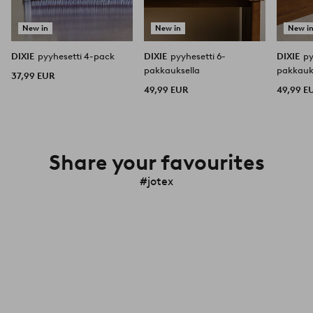
New in
New in
New i
DIXIE
pyyhesetti 4-pack
DIXIE
pyyhesetti 6-
DIXIE
py
pakkauksella
pakkauk
37,99 EUR
49,99 EUR
49,99 E
Share your favourites
#jotex