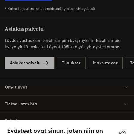
* Katso tarjouksen ehdot rekisteröitymisen yhteydessä
Asiakaspalvelu
Löydät vastauksen tavallisimpiin kysymyksiin Tavallisimpia
kysymyksiä -osiosta. Löydät täältä myös yhteystietomme.
Asiakaspalvelu
Tilaukset
Maksutavat
T
Omat sivut
Tietoa Jotexista
Palvelumme
Evästeet ovat sinun, joten niin on