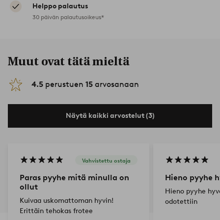
Helppo palautus
30 päivän palautusoikeus*
Muut ovat tätä mieltä
4.5
perustuen
15
arvosanaan
Näytä kaikki arvostelut (3)
Vahvistettu ostaja
Paras pyyhe mitä minulla on
Hieno pyyhe h
ollut
Hieno pyyhe hyv
Kuivaa uskomattoman hyvin!
odotettiin
Erittäin tehokas frotee