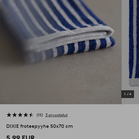
1
/
4
15
3 arvostelut
DIXIE froteepyyhe 50x70 cm
5,99 EUR