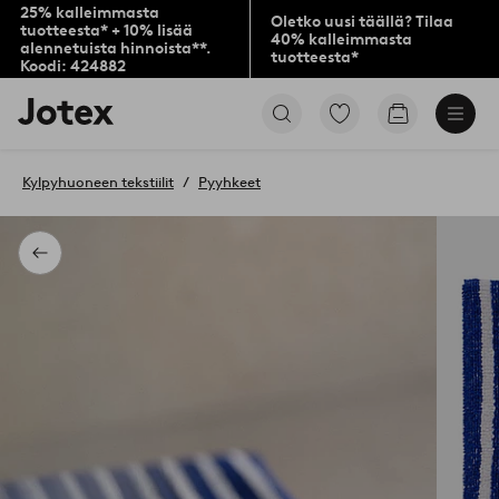
25% kalleimmasta
Oletko uusi täällä? Tilaa
tuotteesta* + 10% lisää
40% kalleimmasta
alennetuista hinnoista**.
tuotteesta*
Koodi: 424882
Jotex-
Siirry
Siirry
logo
merkittyihin
ostoskoriin
–
suosikkituotteisiin
siirry
Kylpyhuoneen tekstiilit
Pyyhkeet
aloitussivulle
Takaisin