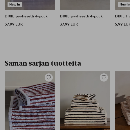
New in
New i
DIXIE
pyyhesetti 4-pack
DIXIE
pyyhesetti 4-pack
DIXIE
f
37,99 EUR
37,99 EUR
5,99 EU
Saman sarjan tuotteita
Lisää
Lisää
suosikkeihin
suosikkeihin