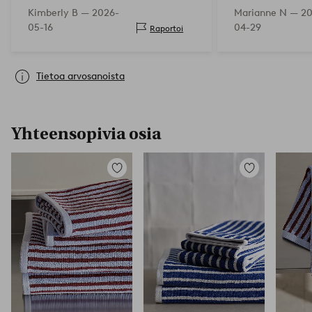
Kimberly B —
2026-
Marianne N —
20
05-16
04-29
Raportoi
Tietoa arvosanoista
Yhteensopivia osia
Lisää
Lisää
suosikkeihin
suosikkeihin