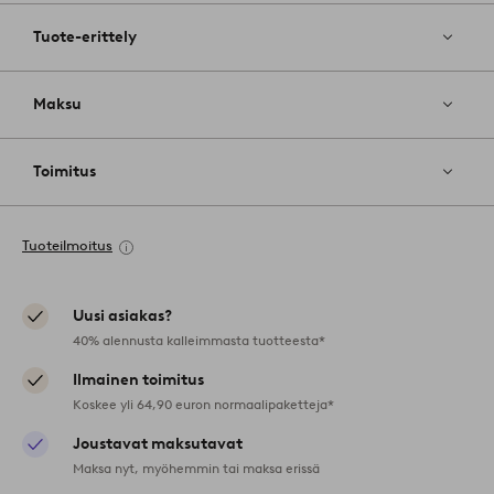
Tuote-erittely
Maksu
Toimitus
Tuoteilmoitus
Uusi asiakas?
40% alennusta kalleimmasta tuotteesta*
Ilmainen toimitus
Koskee yli 64,90 euron normaalipaketteja*
Joustavat maksutavat
Maksa nyt, myöhemmin tai maksa erissä