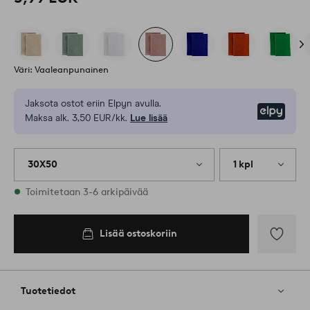
Väri: Vaaleanpunainen
Jaksota ostot eriin Elpyn avulla.
Elpy
Maksa alk. 3,50 EUR/kk.
Lue lisää
30X50
1 kpl
Varastossa
Toimitetaan 3-6 arkipäivää
Lisää ostoskoriin
Lisää
suosikkeih
Tuotetiedot