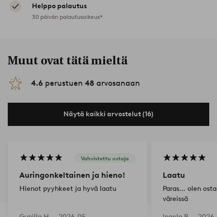
Helppo palautus
30 päivän palautusoikeus*
Muut ovat tätä mieltä
4.6
perustuen
48
arvosanaan
Näytä kaikki arvostelut (16)
Vahvistettu ostaja
Auringonkeltainen ja hieno!
Laatu
Hienot pyyhkeet ja hyvä laatu
Paras… olen osta
väreissä
Gunilla H —
2026-05-
Ingela B —
2026-