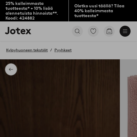
25% kalleimmasta
Oletko uusi täällä? Tilaa
tuotteesta* + 10% lisää
40% kalleimmasta
alennetuista hinnoista**.
tuotteesta*
Koodi: 424882
Jotex-
Siirry
Siirry
logo
merkittyihin
ostoskoriin
–
suosikkituotteisiin
siirry
Kylpyhuoneen tekstiilit
Pyyhkeet
aloitussivulle
Takaisin