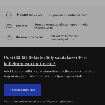
Helppo palautus
30 päivän palautusoikeus*
Saat pakettisi tavallista nopeammalla
Express
toimituksella
Koskee yli 64,90 EUR
Ilmainen toimitus
normaalipakettia
Uusi täällä? Rekisteröidy saadaksesi
40 %
kalleimmasta tuotteesta*
Asiakkaana meillä olet ensimmäinen, jolla on eksklusiivisia
tarjouksia, jännittäviä uutisia ja paljon inspiraatiota.
Rekisteröidy itse
* Katso tarjouksen ehdot rekisteröitymisen yhteydessä