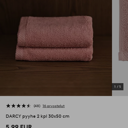
1
/
5
48
16 arvostelut
DARCY pyyhe 2 kpl 30x50 cm
5,99 EUR