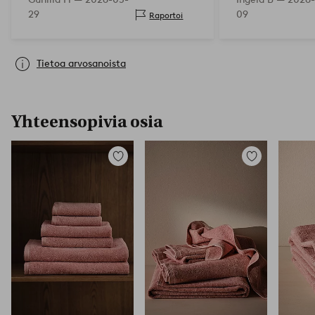
29
09
Raportoi
Tietoa arvosanoista
Yhteensopivia osia
Lisää
Lisää
suosikkeihin
suosikkeihin