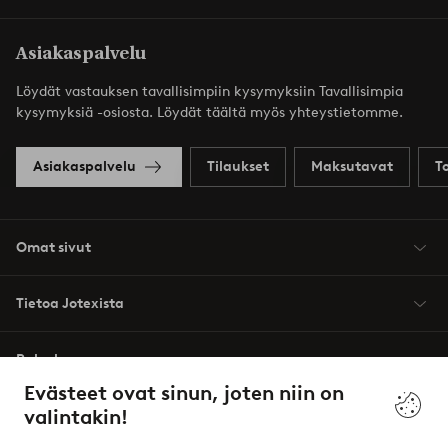
Asiakaspalvelu
Löydät vastauksen tavallisimpiin kysymyksiin Tavallisimpia
kysymyksiä -osiosta. Löydät täältä myös yhteystietomme.
Asiakaspalvelu
Tilaukset
Maksutavat
T
Omat sivut
Tietoa Jotexista
Palvelumme
Evästeet ovat sinun, joten niin on
valintakin!
Ehdot