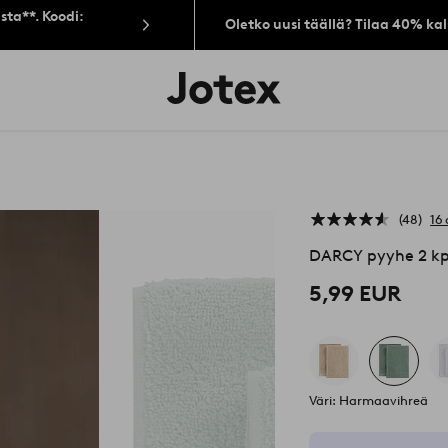
sta**. Koodi:
Oletko uusi täällä? Tilaa 40% ka
Jotex-
logo
–
siirry
aloitussivulle
48
16 
DARCY pyyhe 2 kp
5,99 EUR
Väri: Harmaavihreä