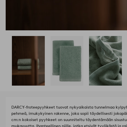
DARCY-froteepyyhkeet tuovat nykyaikaista tunnelmaa kylpyh
pehmeä, imukykyinen rakenne, joka sopii täydellisesti jokapä
cm:n kokoiset pyyhkeet on suunniteltu täydentämään sisustu
mukavuutta. Ihanteellinen niille, jotka etsivät tyylikästä ja ra