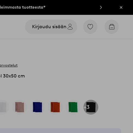
lleimmasta tuotteesta*
Sulje
Kirjaudu sisään
Siirry
Siirry
merkittyihin
ostoskori
suosikkituotteisiin
arvostelut
l 30x50 cm
+3