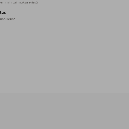
emmin tai maksa erissä
tus
tusoikeus*