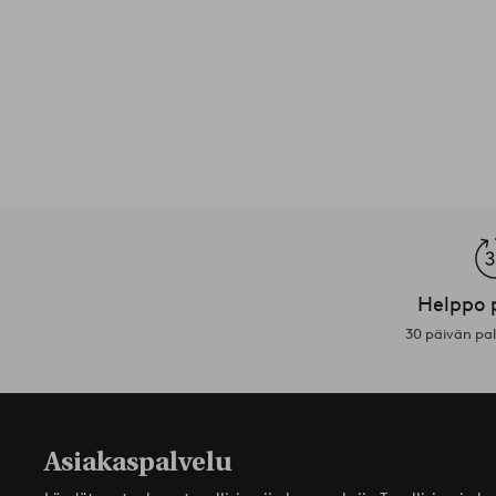
Helppo 
30 päivän pa
Asiakaspalvelu