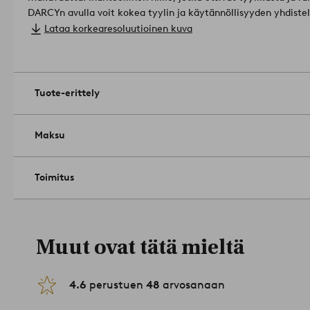
DARCYn avulla voit kokea tyylin ja käytännöllisyyden yhdistelm
trendikkään sisustuksen ystäville.
Materiaali: 100% Puuvilla.
Lataa korkearesoluutioinen kuva
Leveys: 30 cm.
Pituus: 50 cm.
Määrä pakkauksessa: 2.
Paino: 450 g/m².
Tuote-erittely
Pakettien lukumäärä: 1.
Hellä rumpukuivaus. Silitys korkealla
60°:ssa. Pese ennen käyttöä. Ei kuivapesua.
Tuotenumero: 223
Maksu
Toimitus
Muut ovat tätä mieltä
4.6
perustuen
48
arvosanaan