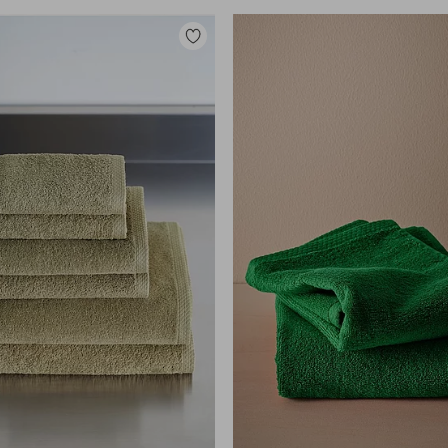
Lisää
suosikkeihin