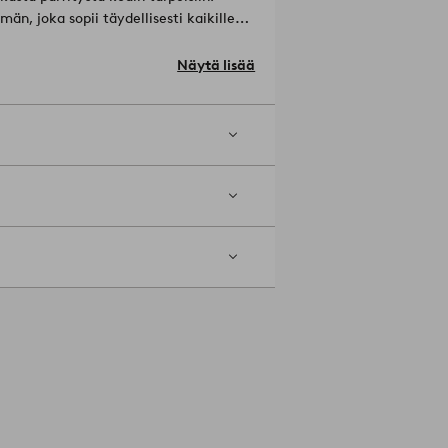
än, joka sopii täydellisesti kaikille
Näytä lisää
 lämpötilalla (max 200ºC). Konepesu
0501-02-152