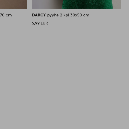
l pakkaus 50x70 cm
DARCY
pyyhe 2 kpl 30x50 cm
D
5,99 EUR
9