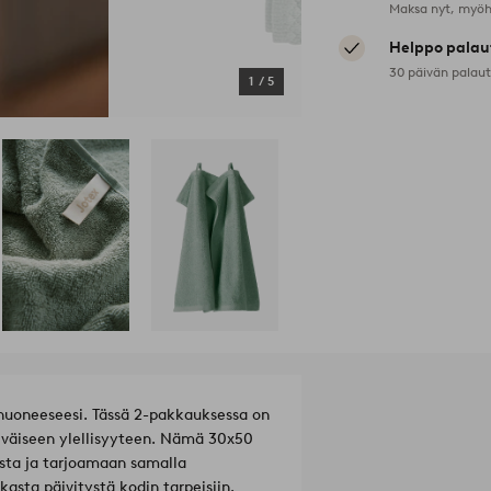
Maksa nyt, myöh
Helppo palau
30 päivän palau
1
/
5
uoneeseesi. Tässä 2-pakkauksessa on
iväiseen ylellisyyteen. Nämä 30x50
sta ja tarjoamaan samalla
ikasta päivitystä kodin tarpeisiin.