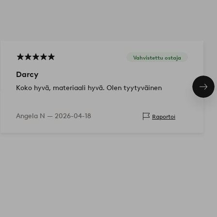
Vahvistettu ostaja
Darcy
Koko hyvä, materiaali hyvä. Olen tyytyväinen
Seu
tuo
Angela N —
2026-04-18
Raportoi