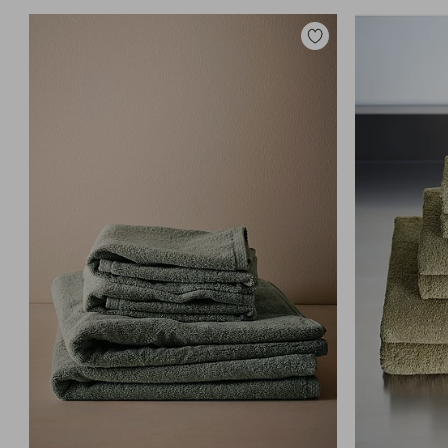
Lisää
suosikkeihin