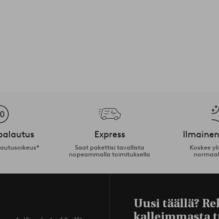
palautus
Express
Ilmainen
lautusoikeus*
Saat pakettisi tavallista
Koskee yl
nopeammalla toimituksella
normaal
Uusi täällä? Re
kalleimmasta t