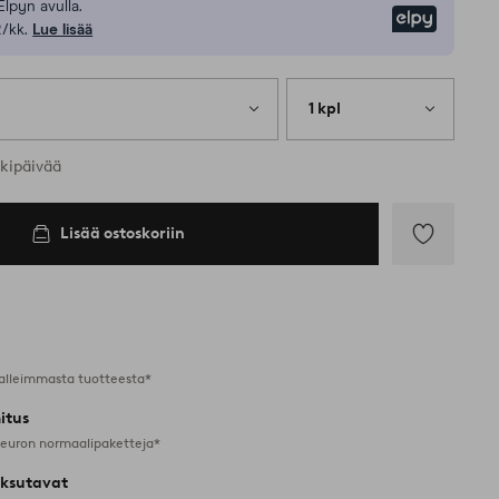
Elpyn avulla.
Elpy
/kk.
Lue lisää
1 kpl
rkipäivää
Lisää ostoskoriin
Lisää
suosikkeihin
alleimmasta tuotteesta*
itus
 euron normaalipaketteja*
ksutavat