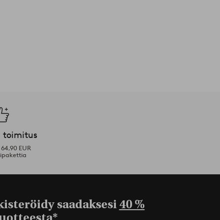
 toimitus
i 64,90 EUR
ipakettia
kisteröidy saadaksesi
40 %
uotteesta*