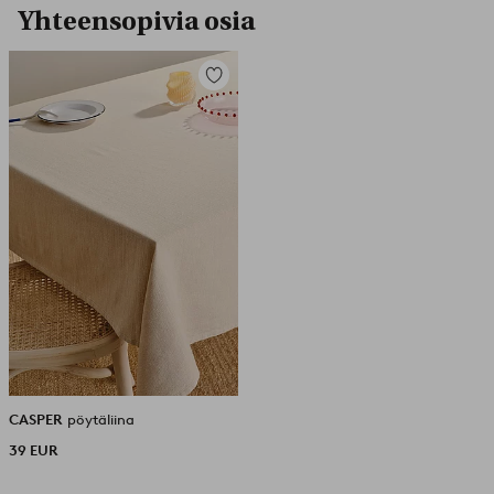
Yhteensopivia osia
Lisää
suosikkeihin
CASPER
pöytäliina
39 EUR