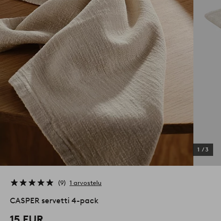
1
/
3
9
1 arvostelu
CASPER servetti 4-pack
15 EUR