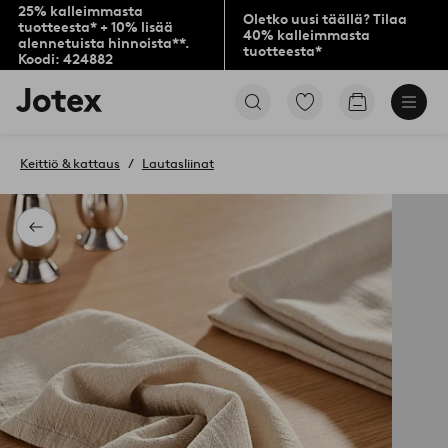
25% kalleimmasta
Oletko uusi täällä? Tilaa
tuotteesta* + 10% lisää
40% kalleimmasta
alennetuista hinnoista**.
tuotteesta*
Koodi: 424882
Jotex-
Siirry
Siirry
logo
merkittyihin
ostoskoriin
–
suosikkituotteisiin
siirry
Keittiö & kattaus
Lautasliinat
aloitussivulle
Takaisin