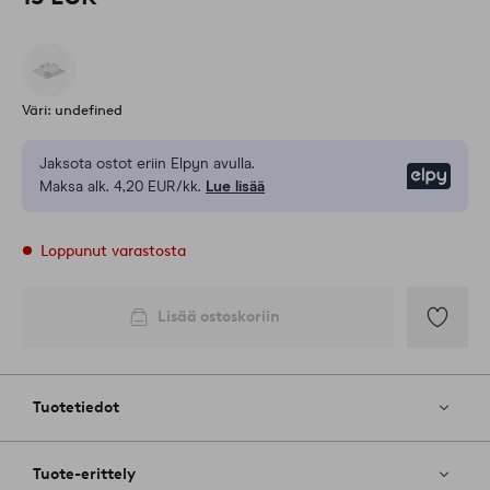
Väri: undefined
Jaksota ostot eriin Elpyn avulla.
Elpy
Maksa alk. 4,20 EUR/kk.
Lue lisää
Loppunut varastosta
Lisää ostoskoriin
Lisää
suosikkeih
Tuotetiedot
Tuote-erittely