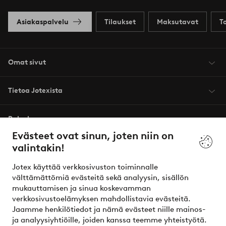
Asiakaspalvelu
Tilaukset
Maksutavat
T
Omat sivut
Tietoa Jotexista
Palvelumme
Evästeet ovat sinun, joten niin on
valintakin!
Ehdot
Jotex käyttää verkkosivuston toiminnalle
Ystävät
välttämättömiä evästeitä sekä analyysin, sisällön
mukauttamisen ja sinua koskevamman
verkkosivustoelämyksen mahdollistavia evästeitä.
Jaamme henkilötiedot ja nämä evästeet niille mainos-
Turvalliset maksut – maksa nyt tai erissä
ja analyysiyhtiöille, joiden kanssa teemme yhteistyötä.