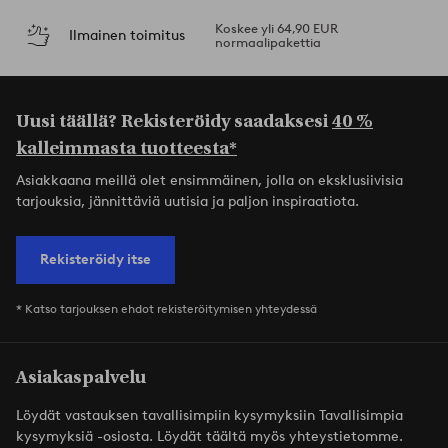
Koskee yli 64,90 EUR
Ilmainen toimitus
normaalipakettia
Uusi täällä? Rekisteröidy saadaksesi
40 %
kalleimmasta tuotteesta*
Asiakkaana meillä olet ensimmäinen, jolla on eksklusiivisia
tarjouksia, jännittäviä uutisia ja paljon inspiraatiota.
Rekisteröidy itse
* Katso tarjouksen ehdot rekisteröitymisen yhteydessä
Asiakaspalvelu
Löydät vastauksen tavallisimpiin kysymyksiin Tavallisimpia
kysymyksiä -osiosta. Löydät täältä myös yhteystietomme.