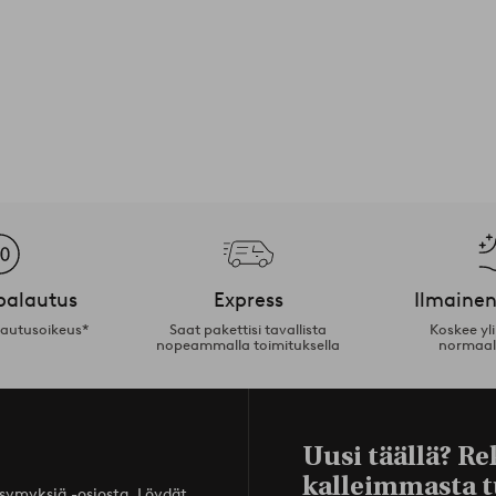
palautus
Express
Ilmainen
lautusoikeus*
Saat pakettisi tavallista
Koskee yl
nopeammalla toimituksella
normaal
Uusi täällä? Re
kalleimmasta t
ysymyksiä -osiosta. Löydät