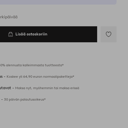
arkipäivää
Lisää ostoskoriin
Lisää
suosikkeihin
40% alennusta kalleimmasta tuotteesta*
us -
Koskee yli 64,90 euron normaalipaketteja*
utavat -
Maksa nyt, myöhemmin tai maksa erissä
 -
30 päivän palautusoikeus*