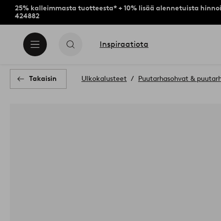
25% kalleimmasta tuotteesta* + 10% lisää alennetuista hinnoi
424882
Inspiraatiota
Takaisin
Ulkokalusteet
Puutarhasohvat & puutar