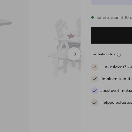
Varastossa
Toimitetaan 8-10 
Tuoteilmoitus
Seuraava
tuote
Uusi asiakas? -
Ilmainen toimit
Joustavat maks
Helppo palautus