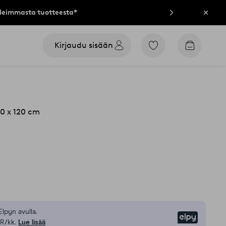
lleimmasta tuotteesta*
Sulje
Kirjaudu sisään
Siirry
Siirry
merkittyihin
ostoskori
suosikkituotteisiin
0 x 120 cm
Elpyn avulla.
Elpy
R/kk.
Lue lisää