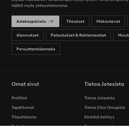
täältä myös yhteystietomme.
Asiakaspalvelu
Tilaukset
Maksutavat
Alennukset
Palautukset & Reklamaatiot
Muut
Peruuttamislomake
Omat sivut
Tietoa Jotexista
Profiilini
Tietoa Jotexista
Tapahtumat
Tietoa Ellos Groupista
Tilaushistoria
Kestävä kehitys
Tarjoukset
Business inquiries