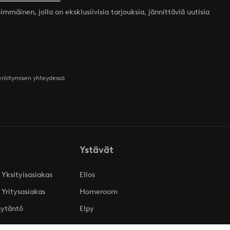
mmäinen, jolla on eksklusiivisia tarjouksia, jännittäviä uutisia
teröitymisen yhteydessä
Ystävät
 Yksityisasiakas
Ellos
 Yritysasiakas
Homeroom
äytäntö
Elpy