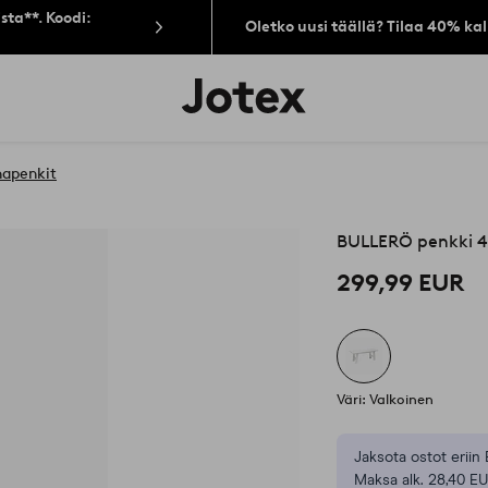
sta**. Koodi:
Oletko uusi täällä? Tilaa 40% ka
Jotex-
logo
–
siirry
aloitussivulle
hapenkit
BULLERÖ penkki 4
299,99 EUR
Väri: Valkoinen
Jaksota ostot eriin 
Maksa alk. 28,40 EU