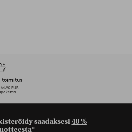
 toimitus
i 64,90 EUR
ipakettia
kisteröidy saadaksesi
40 %
uotteesta*