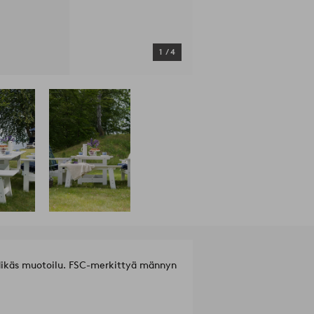
1
/
4
dikäs muotoilu. FSC-merkittyä männyn