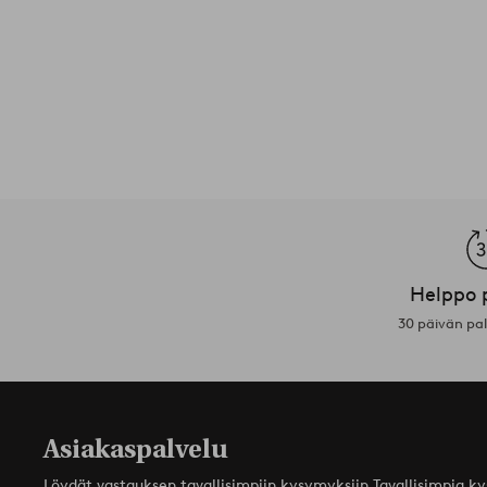
Helppo 
30 päivän pa
Asiakaspalvelu
Löydät vastauksen tavallisimpiin kysymyksiin Tavallisimpia k