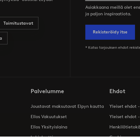
Asiakkaana meillä olet ensi
ja paljon inspiraatiota.
Toimitustavat
Rekisteröidy itse
a
* Katso tarjouksen ehdot rekis
Palvelumme
Ehdot
Joustavat maksutavat Elpyn kautta
Yleiset ehdot -
Ellos Vakuutukset
Yleiset ehdot -
Ellos Yksityislaina
Henkilötietok
Lahjakortti
Cookies