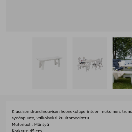
Klassisen skandinaavisen huonekaluperinteen mukainen, tren
sydänpuuta, valkoiseksi kuultomaalattu.
Materiaali: Mäntyä
Korkeus: 45 cm