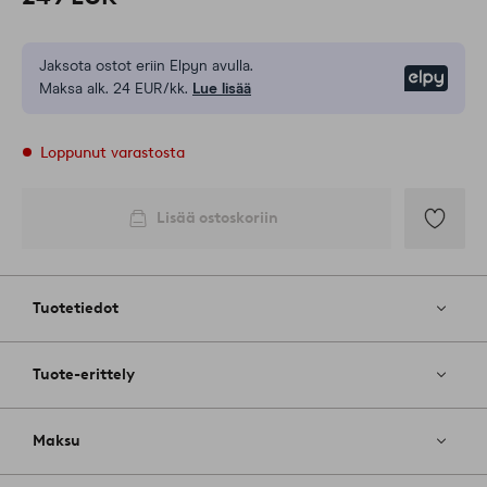
Jaksota ostot eriin Elpyn avulla.
Elpy
Maksa alk. 24 EUR/kk.
Lue lisää
Loppunut varastosta
Lisää ostoskoriin
Lisää
suosikkeih
Tuotetiedot
Tuote-erittely
Maksu