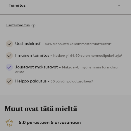
Toimitus
Tuoteilmoitus
Uusi asiakas? -
40% alennusta kalleimmasta tuotteesta*
Ilmainen toimitus -
Koskee yli 64,90 euron normaalipaketteja*
Joustavat maksutavat -
Maksa nyt, myöhemmin tai maksa
erissä
Helppo palautus -
30 päivän palautusoikeus*
Muut ovat tätä mieltä
5.0
perustuen
5
arvosanaan