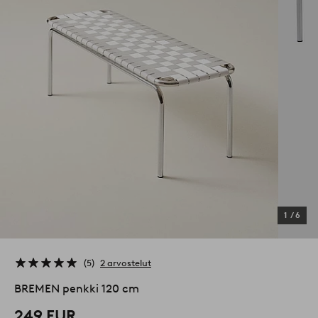
1
/
6
5
2 arvostelut
BREMEN penkki 120 cm
249 EUR