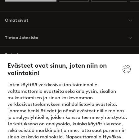
Omat sivut
Tietoa Jotexista
Palvelumme
Evästeet ovat sinun, joten niin on
valintakin!
Ehdot
Jotex käyttää verkkosivuston toiminnalle
Ystävät
välttämättömiä evästeitä sekä analyysin, sisällön
mukauttamisen ja sinua koskevamman
verkkosivustoelämyksen mahdollistavia evästeitä.
Jaamme henkilötiedot ja nämä evästeet niille mainos-
Turvalliset maksut – maksa nyt tai erissä
ja analyysiyhtiöille, joiden kanssa teemme yhteistyötä.
Tarkoituksena on analysoida, kuinka käytät sivustoa,
Haluatko tietää
lisää maksuvaihtoehdoistamme
?
sekä edistää markkinointiamme, jotta saat paremmin
elpy
sinua koskevia mainoksia. Napsauttamalla Hyväksy-