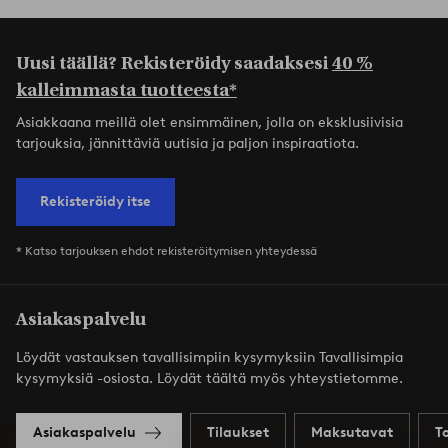
Uusi täällä? Rekisteröidy saadaksesi
40 %
kalleimmasta tuotteesta*
Asiakkaana meillä olet ensimmäinen, jolla on eksklusiivisia
tarjouksia, jännittäviä uutisia ja paljon inspiraatiota.
Rekisteröidy itse
* Katso tarjouksen ehdot rekisteröitymisen yhteydessä
Asiakaspalvelu
Löydät vastauksen tavallisimpiin kysymyksiin Tavallisimpia
kysymyksiä -osiosta. Löydät täältä myös yhteystietomme.
Asiakaspalvelu
Tilaukset
Maksutavat
T