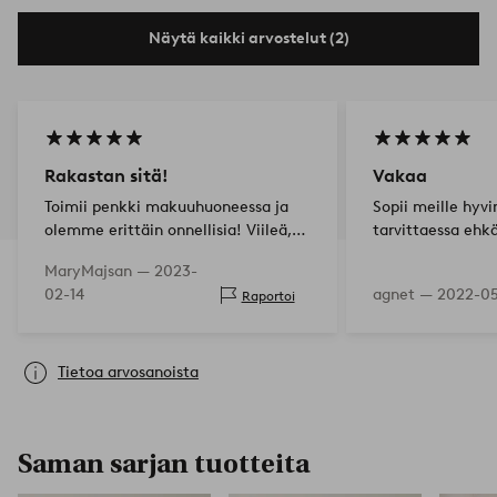
Näytä kaikki arvostelut (2)
Rakastan sitä!
Vakaa
Toimii penkki makuuhuoneessa ja
Sopii meille hyv
olemme erittäin onnellisia! Viileä,
tarvittaessa ehk
vakaa, tukeva, tyylikäs muotoilu.
MaryMajsan —
2023-
Tuntuu tykiltä!
02-14
agnet —
2022-05
Raportoi
Tietoa arvosanoista
Saman sarjan tuotteita