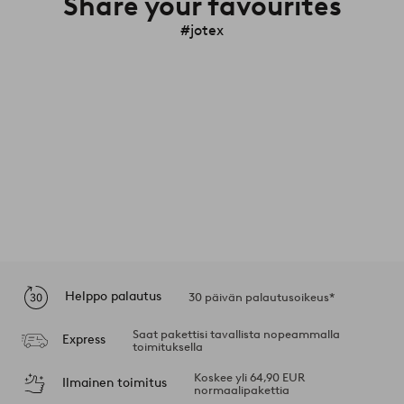
Share your favourites
#jotex
Helppo palautus
30 päivän palautusoikeus*
Saat pakettisi tavallista nopeammalla
Express
toimituksella
Koskee yli 64,90 EUR
Ilmainen toimitus
normaalipakettia