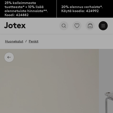
25% kalleimmasta
tuotteesta* + 10% lisää
20% alennus verhoista*.
alennetuista hinnoista**.
Käytä koodia: 424992
Koodi: 424882
Jotex-
Siirry
Siirry
logo
merkittyihin
ostoskoriin
–
suosikkituotteisiin
siirry
Huonekalut
Penkit
aloitussivulle
Takaisin