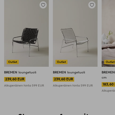
Lisää
Lisää
suosikkeihin
suosikkeihin
Outlet
Outlet
Outlet
BREMEN
loungetuoli
BREMEN
loungetuoli
BREME
cm
239,60 EUR
239,60 EUR
183,60
Alkuperäinen hinta
599 EUR
Alkuperäinen hinta
599 EUR
Alkuperä