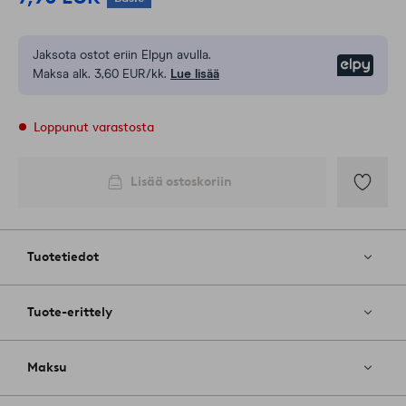
Jaksota ostot eriin Elpyn avulla.
Elpy
Maksa alk. 3,60 EUR/kk.
Lue lisää
Loppunut varastosta
Lisää ostoskoriin
Lisää
suosikkeih
Tuotetiedot
Tuote-erittely
Maksu