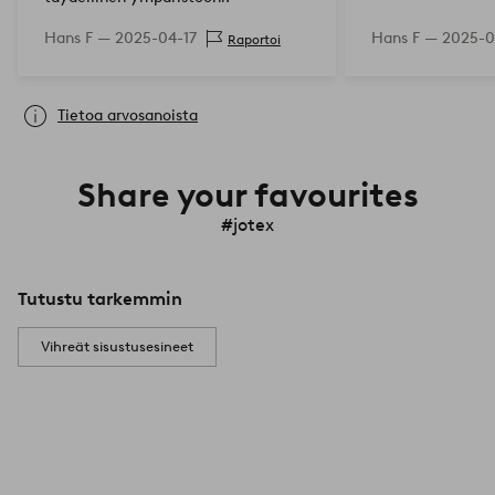
Hans F —
2025-04-17
Hans F —
2025-0
Raportoi
Tietoa arvosanoista
Share your favourites
#jotex
Tutustu tarkemmin
Vihreät sisustusesineet