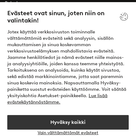
Palvelumme
Evästeet ovat sinun, joten niin on
valintakin!
Ehdot
Jotex käyttää verkkosivuston toiminnalle
Ystävät
välttämättömiä evästeitä sekä analyysin, sisällön
mukauttamisen ja sinua koskevamman
verkkosivustoelämyksen mahdollistavia evästeitä.
Jaamme henkilötiedot ja nämä evästeet niille mainos-
Turvalliset maksut – maksa nyt tai erissä
ja analyysiyhtiöille, joiden kanssa teemme yhteistyötä.
Tarkoituksena on analysoida, kuinka käytät sivustoa,
Haluatko tietää
lisää maksuvaihtoehdoistamme
?
sekä edistää markkinointiamme, jotta saat paremmin
elpy
sinua koskevia mainoksia. Napsauttamalla Hyväksy-
painiketta suostut evästeiden käyttöömme. Voit säätää
yksityiskohtia Asetukset-painikkeella.
Lue lisää
evästekäytännöstämme.
Suomi - Valitse maa
Hyväksy kaikki
Instagram
Facebook
Vain välttämättömät evästeet
Avaa