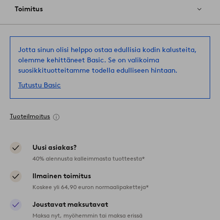
Toimitus
Jotta sinun olisi helppo ostaa edullisia kodin kalusteita,
olemme kehittäneet Basic. Se on valikoima
suosikkituotteitamme todella edulliseen hintaan.
Tutustu Basic
Tuoteilmoitus
Uusi asiakas?
40% alennusta kalleimmasta tuotteesta*
Ilmainen toimitus
Koskee yli 64,90 euron normaalipaketteja*
Joustavat maksutavat
Maksa nyt, myöhemmin tai maksa erissä