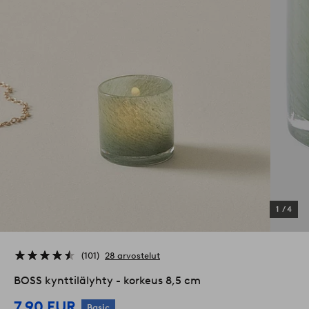
1
/
4
101
28 arvostelut
BOSS kynttilälyhty - korkeus 8,5 cm
7,90 EUR
Basic