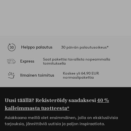
Helppo palautus
30 päivän palautusoikeus*
Saat pakettisi tavallista nopeammalla
Express
toimituksella
Koskee yli 64,90 EUR
Ilmainen toimitus
normaalipakettia
Uusi täällä? Rekisteröidy saadaksesi
40 %
kalleimmasta tuotteesta*
Asiakkaana meillä olet ensimmäinen, jolla on eksklusiivisia
tarjouksia, jännittäviä uutisia ja paljon inspiraatiota.