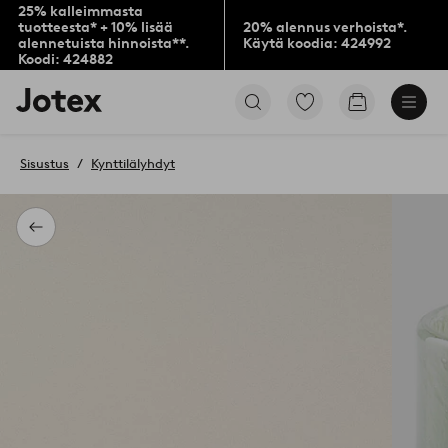
25% kalleimmasta
tuotteesta* + 10% lisää
20% alennus verhoista*.
alennetuista hinnoista**.
Käytä koodia: 424992
Koodi: 424882
Jotex-
Siirry
Siirry
logo
merkittyihin
ostoskoriin
–
suosikkituotteisiin
siirry
Sisustus
Kynttilälyhdyt
aloitussivulle
Takaisin