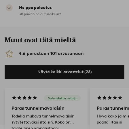
Helppo palautus
30 päivän palautusoikeus*
Muut ovat tätä mieltä
4.6
perustuen
101
arvosanaan
Näytä kaikki arvostelut (28)
Vahvistettu ostaja
Paras tunnelmavalaisin
Paras tunnelm
Todella mukava tunnelmavalaisin
Hyvä koko ja mie
sytytettäväksi iltaisin. Koko on
päällä iltaisin
täydellinen ympäristööni.