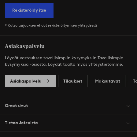
Rekisteröidy itse
* Katso tarjouksen ehdot rekisteröitymisen yhteydessä
Asiakaspalvelu
Löydät vastauksen tavallisimpiin kysymyksiin Tavallisimpia
kysymyksiä -osiosta. Löydät täältä myös yhteystietomme.
Asiakaspalvelu
Tilaukset
Maksutavat
T
Omat sivut
Tietoa Jotexista