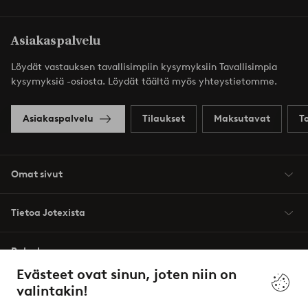
Asiakaspalvelu
Löydät vastauksen tavallisimpiin kysymyksiin Tavallisimpia
kysymyksiä -osiosta. Löydät täältä myös yhteystietomme.
Asiakaspalvelu
Tilaukset
Maksutavat
T
Omat sivut
Tietoa Jotexista
Palvelumme
Evästeet ovat sinun, joten niin on
valintakin!
Ehdot