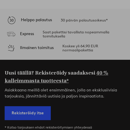
Helppo palautus
30 päivän palautusoikeus*
Saat pakettisi tavallista nopeammalla
Express
toimituksella
Koskee yli 64,90 EUR
Ilmainen toimitus
normaalipakettia
Uusi täällä? Rekisteröidy saadaksesi
40 %
kalleimmasta tuotteesta*
Asiakkaana meillä olet ensimmäinen, jolla on eksklusiivisia
tarjouksia, jännittäviä uutisia ja paljon inspiraatiota.
Rekisteröidy itse
* Katso tarjouksen ehdot rekisteröitymisen yhteydessä