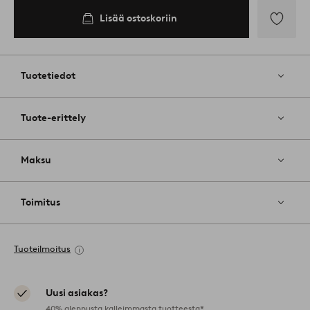
Lisää ostoskoriin
Lisää
suosikkeih
Tuotetiedot
Tuote-erittely
Maksu
Toimitus
Tuoteilmoitus
Uusi asiakas?
40% alennusta kalleimmasta tuotteesta*