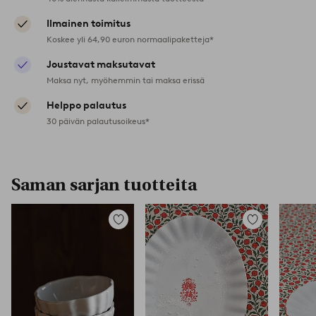
Ilmainen toimitus
Koskee yli 64,90 euron normaalipaketteja*
Joustavat maksutavat
Maksa nyt, myöhemmin tai maksa erissä
Helppo palautus
30 päivän palautusoikeus*
Saman sarjan tuotteita
Lisää
Lisää
suosikkeihin
suosikkeihin