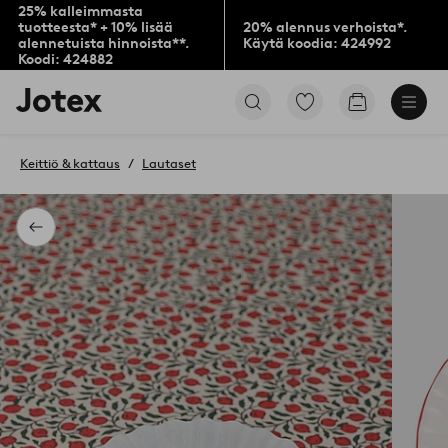
25% kalleimmasta
tuotteesta* + 10% lisää
20% alennus verhoista*.
alennetuista hinnoista**.
Käytä koodia: 424992
Koodi: 424882
Jotex-
Siirry
Siirry
logo
merkittyihin
ostoskoriin
–
suosikkituotteisiin
siirry
Keittiö & kattaus
Lautaset
aloitussivulle
Takaisin