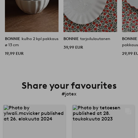
BONNIE
kulho 2 kpl pakkaus
BONNIE
tarjoilulautanen
BONNI
ø 13 cm
pakkau
39,99 EUR
19,99 EUR
29,99 E
Share your favourites
#jotex