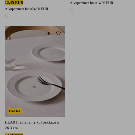
12,45 EUR
Alkuperäinen hinta
14,90 EUR
Alkuperäinen hinta
24,90 EUR
1 väri
1 väri
Lisää suosikkeihin
Outlet
HEART lautanen 2 kpl pakkaus ø
26.3 cm