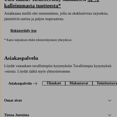
kalleimmasta tuotteesta*
Asiakkaana meillä olet ensimmäinen, jolla on eksklusiivisia tarjouksia,
jännittäviä uutisia ja paljon inspiraatiota.
Rekisteröidy itse
* Katso tarjouksen ehdot rekisteröitymisen yhteydessä
Asiakaspalvelu
Löydät vastauksen tavallisimpiin kysymyksiin Tavallisimpia kysymyksiä
-osiosta. Löydät täältä myös yhteystietomme.
Tilaukset
Maksutavat
Toimitustava
Asiakaspalvelu
Omat sivut
Tietoa Jotexista