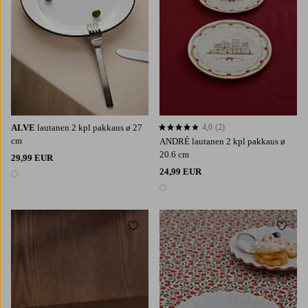
ALVE
lautanen 2 kpl pakkaus ø 27
4,0
(2)
4,0 perustuen 2 arvosanaan
cm
ANDRÉ lautanen 2 kpl pakkaus ø
20.6 cm
29,99 EUR
24,99 EUR
1 väri
1 väri
Lisää suosikkeihin
Lisää 