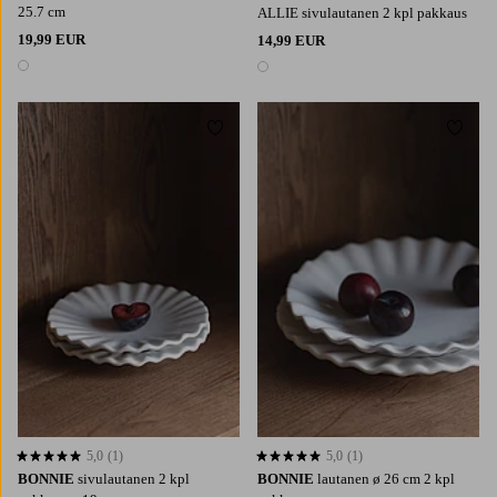
25.7 cm
ALLIE sivulautanen 2 kpl pakkaus
19,99 EUR
14,99 EUR
1 väri
1 väri
Lisää suosikkeihin
Lisää 
5,0
(1)
5,0
(1)
5,0 perustuen 1 arvosanaan
5,0 perustuen 1 arvosanaan
BONNIE
sivulautanen 2 kpl
BONNIE
lautanen ø 26 cm 2 kpl