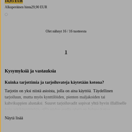
14,95 EUR
Alkuperäinen hinta
29,90 EUR
1 väri
Olet nähnyt 16 / 16 tuotteesta
1
Kysymyksiä ja vastauksia
Kuinka tarjottimia ja tarjoiluvateja käytetään kotona?
Tarjotin on yksi niistä asioista, jolla on aina käyttöä. Täydellinen
tarjoiluun, mutta myös kynttilöiden, pienten maljakoiden tai
kahvikuppien alustaksi. Suuret tarjoiluvadit sopivat yhtä hyvin illalliselle
kuin arkikäyttöönkin, sillä niiden avulla pöytä on helppo kattaa
tyylikkäästi.
Näytä lisää
Vinkkejä tarjottimien käyttöön sisustuselementteinä