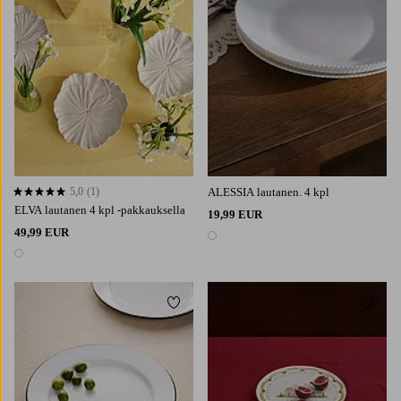
5,0
(1)
ALESSIA lautanen. 4 kpl
5,0 perustuen 1 arvosanaan
ELVA lautanen 4 kpl -pakkauksella
19,99 EUR
49,99 EUR
1 väri
1 väri
Lisää suosikkeihin
Lisää 