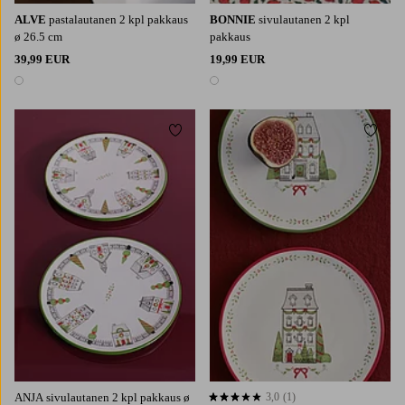
ALVE
pastalautanen 2 kpl pakkaus
BONNIE
sivulautanen 2 kpl
ø 26.5 cm
pakkaus
39,99 EUR
19,99 EUR
1 väri
1 väri
Lisää suosikkeihin
Lisää 
ANJA sivulautanen 2 kpl pakkaus ø
3,0
(1)
3,0 perustuen 1 arvosanaan