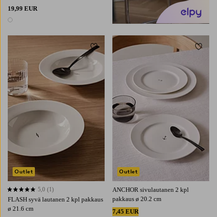
19,99 EUR
1 väri
Lisää suosikkeihin
Lisää 
Outlet
Outlet
5,0
(1)
ANCHOR sivulautanen 2 kpl
5,0 perustuen 1 arvosanaan
pakkaus ø 20.2 cm
FLASH syvä lautanen 2 kpl pakkaus
ø 21.6 cm
7,45 EUR