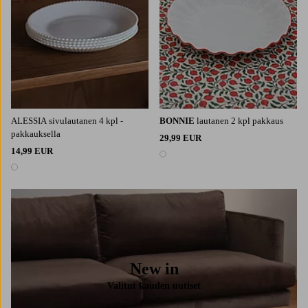
ALESSIA sivulautanen 4 kpl -
BONNIE
lautanen 2 kpl pakkaus
pakkauksella
29,99 EUR
14,99 EUR
1 väri
1 väri
New in
Valitut kauden uutiset