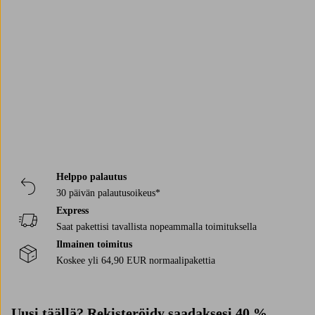
Tarjottimen ei tarvitse olla käytössä vain keittiössä. Se sopii yhtä hyvin
sohvapöydälle, kylpyhuoneeseen tai yöpöydälle pienten esineiden
Trustpilot
alustaksi. Aseta muutamia suosikkiesineitä vierekkäin, kenties
maljakko
,
tuoksukynttilä ja pieni
kulho
? Näin saat yksinkertaisen mutta kauniin
koristeen, joka tuntuu hyvin harkitulta ilman aseteltua vaikutelmaa.
Tallrikar för varje tillfälle
Hos oss finns tallrikar som passar alla måltider, från frukostens rostade
bröd till middagens varma rätter. Oavsett om du söker assietter,
mattallrikar eller tallrikar i set hittar du många fina alternativ att mixa
och matcha som du vill.
Helppo palautus
30 päivän palautusoikeus*
Express
Saat pakettisi tavallista nopeammalla toimituksella
Ilmainen toimitus
Koskee yli 64,90 EUR normaalipakettia
Uusi täällä? Rekisteröidy saadaksesi
40 %