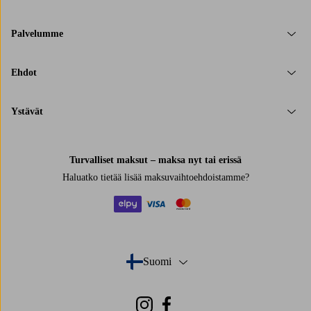
Palvelumme
Ehdot
Ystävät
Turvalliset maksut – maksa nyt tai erissä
Haluatko tietää
lisää maksuvaihtoehdoistamme
?
elpy
visa
mastercard
Suomi
- Valitse maa