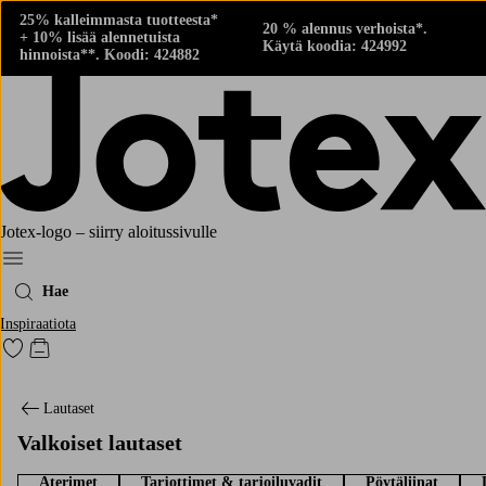
25% kalleimmasta tuotteesta*
20 % alennus verhoista*.
+ 10% lisää alennetuista
Käytä koodia: 424992
hinnoista**. Koodi: 424882
Jotex-logo – siirry aloitussivulle
Menu
Hae
Inspiraatiota
Siirry merkittyihin suosikkituotteisiin
Siirry ostoskoriin
Lautaset
Valkoiset lautaset
Aterimet
Tarjottimet & tarjoiluvadit
Pöytäliinat