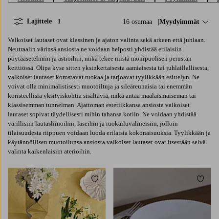
Lajittele
16 osumaa
Lajittele:
Myydyimmät
1
Valkoiset lautaset ovat klassinen ja ajaton valinta sekä arkeen että juhlaan.
Neutraalin värinsä ansiosta ne voidaan helposti yhdistää erilaisiin
pöytäasetelmiin ja astioihin, mikä tekee niistä monipuolisen perustan
keittiössä. Olipa kyse sitten yksinkertaisesta aamiaisesta tai juhlaillallisesta,
valkoiset lautaset korostavat ruokaa ja tarjoavat tyylikkään esittelyn. Ne
voivat olla minimalistisesti muotoiltuja ja sileäreunaisia tai enemmän
koristeellisia yksityiskohtia sisältäviä, mikä antaa maalaismaiseman tai
klassisemman tunnelman. Ajattoman estetiikkansa ansiosta valkoiset
lautaset sopivat täydellisesti mihin tahansa kotiin. Ne voidaan yhdistää
värillisiin lautasliinoihin, laseihin ja ruokailuvälineisiin, jolloin
tilaisuudesta riippuen voidaan luoda erilaisia kokonaisuuksia. Tyylikkään ja
käytännöllisen muotoilunsa ansiosta valkoiset lautaset ovat itsestään selvä
valinta kaikenlaisiin aterioihin.
Lisää suosikkeihin
Lisää 