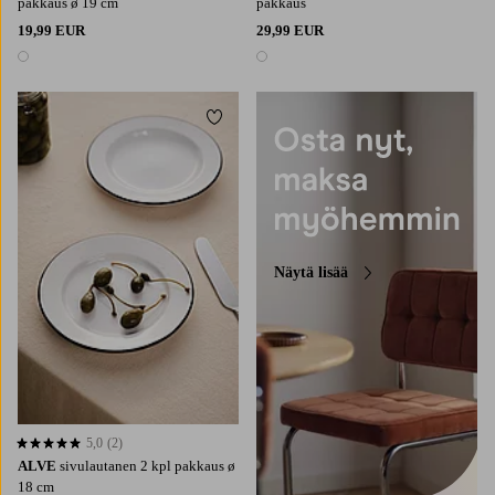
pakkaus ø 19 cm
pakkaus
19,99 EUR
29,99 EUR
1 väri
1 väri
Lisää suosikkeihin
Näytä lisää
5,0
(2)
5,0 perustuen 2 arvosanaan
ALVE
sivulautanen 2 kpl pakkaus ø
18 cm