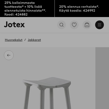
25% kalleimmasta
tuotteesta* + 10% lisää
20% alennus verhoista*.
alennetuista hinnoista**.
Käytä koodia: 424992
Koodi: 424882
Jotex-
Siirry
Siirry
logo
merkittyihin
ostoskoriin
–
suosikkituotteisiin
siirry
Huonekalut
Jakkarat
aloitussivulle
Takaisin