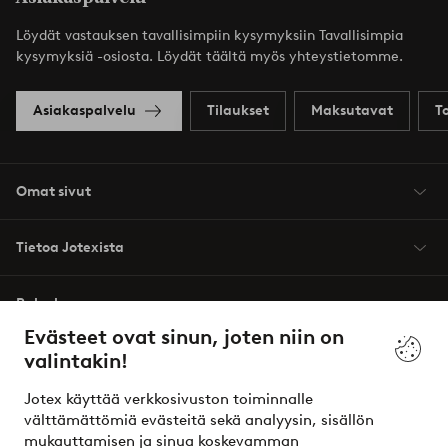
Löydät vastauksen tavallisimpiin kysymyksiin Tavallisimpia
kysymyksiä -osiosta. Löydät täältä myös yhteystietomme.
Asiakaspalvelu
Tilaukset
Maksutavat
T
Omat sivut
Tietoa Jotexista
Palvelumme
Evästeet ovat sinun, joten niin on
valintakin!
Ehdot
Jotex käyttää verkkosivuston toiminnalle
Ystävät
välttämättömiä evästeitä sekä analyysin, sisällön
mukauttamisen ja sinua koskevamman