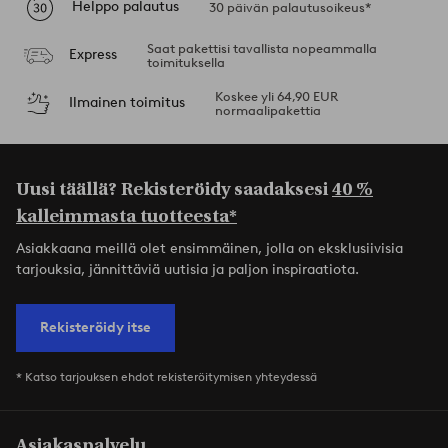
Helppo palautus
30 päivän palautusoikeus*
Saat pakettisi tavallista nopeammalla
Express
toimituksella
Koskee yli 64,90 EUR
Ilmainen toimitus
normaalipakettia
Uusi täällä? Rekisteröidy saadaksesi
40 %
kalleimmasta tuotteesta*
Asiakkaana meillä olet ensimmäinen, jolla on eksklusiivisia
tarjouksia, jännittäviä uutisia ja paljon inspiraatiota.
Rekisteröidy itse
* Katso tarjouksen ehdot rekisteröitymisen yhteydessä
Asiakaspalvelu