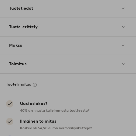
Tuotetiedot
Tuote-erittely
Maksu
Toimitus
Tuoteilmoitus
Uusi asiakas?
40% alennusta kalleimmasta tuotteesta*
Ilmainen toimitus
Koskee yli 64,90 euron normaalipaketteja*