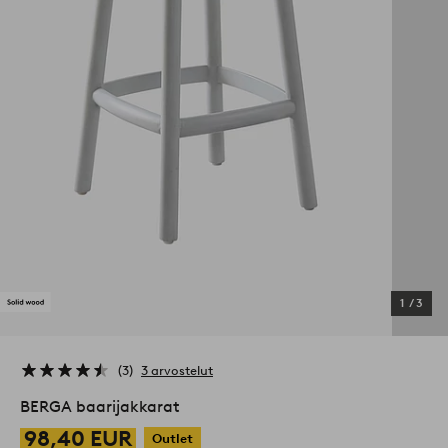
1
/
3
3
3 arvostelut
BERGA baarijakkarat
98,40 EUR
Outlet