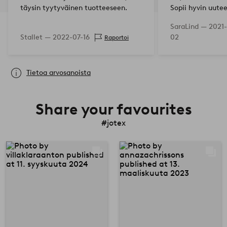
täysin tyytyväinen tuotteeseen.
Sopii hyvin uutee
ruokailutilaan.
SaraLind —
2021
Stallet —
2022-07-16
02
Raportoi
Tietoa arvosanoista
Share your favourites
#jotex