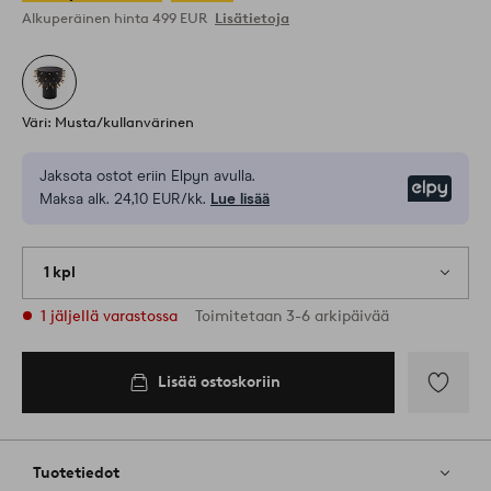
Alkuperäinen hinta
499 EUR
Lisätietoja
Väri: Musta/kullanvärinen
Jaksota ostot eriin Elpyn avulla.
Elpy
Maksa alk. 24,10 EUR/kk.
Lue lisää
1 kpl
1 jäljellä varastossa
Toimitetaan 3-6 arkipäivää
Lisää ostoskoriin
Lisää
suosikkeih
Tuotetiedot