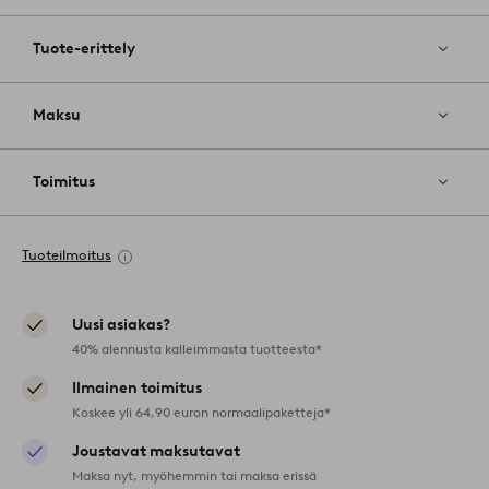
Tuote-erittely
Maksu
Toimitus
Tuoteilmoitus
Uusi asiakas?
40% alennusta kalleimmasta tuotteesta*
Ilmainen toimitus
Koskee yli 64,90 euron normaalipaketteja*
Joustavat maksutavat
Maksa nyt, myöhemmin tai maksa erissä