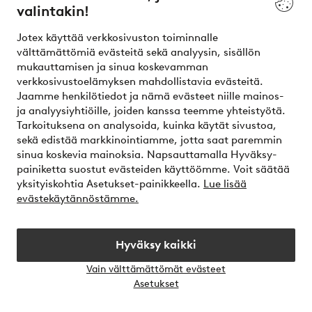
valintakin!
Asiakaspalvelu
Tilaukset
Maksutavat
T
Jotex käyttää verkkosivuston toiminnalle
välttämättömiä evästeitä sekä analyysin, sisällön
mukauttamisen ja sinua koskevamman
Omat sivut
verkkosivustoelämyksen mahdollistavia evästeitä.
Jaamme henkilötiedot ja nämä evästeet niille mainos-
Tietoa Jotexista
ja analyysiyhtiöille, joiden kanssa teemme yhteistyötä.
Tarkoituksena on analysoida, kuinka käytät sivustoa,
sekä edistää markkinointiamme, jotta saat paremmin
Palvelumme
sinua koskevia mainoksia. Napsauttamalla Hyväksy-
painiketta suostut evästeiden käyttöömme. Voit säätää
yksityiskohtia Asetukset-painikkeella.
Lue lisää
Ehdot
evästekäytännöstämme.
Ystävät
Hyväksy kaikki
Vain välttämättömät evästeet
Avaa
Asetukset
chat-
Turvalliset maksut – maksa nyt tai erissä
laati
Haluatko tietää
lisää maksuvaihtoehdoistamme
?