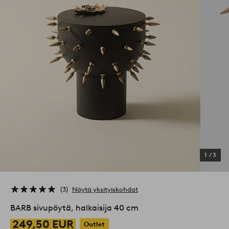
1
/
3
3
Näytä yksityiskohdat
BARB sivupöytä, halkaisija 40 cm
249,50 EUR
Outlet