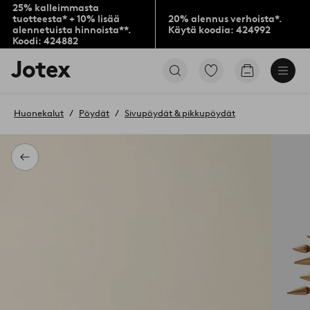
25% kalleimmasta
tuotteesta* + 10% lisää
20% alennus verhoista*.
alennetuista hinnoista**.
Käytä koodia: 424992
Koodi: 424882
Jotex-
Siirry
Siirry
logo
merkittyihin
ostoskoriin
–
suosikkituotteisiin
siirry
Huonekalut
Pöydät
Sivupöydät & pikkupöydät
aloitussivulle
Takaisin