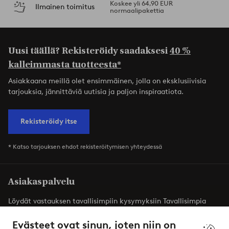
Koskee yli 64,90 EUR
Ilmainen toimitus
normaalipakettia
Uusi täällä? Rekisteröidy saadaksesi
40 %
kalleimmasta tuotteesta*
Asiakkaana meillä olet ensimmäinen, jolla on eksklusiivisia
tarjouksia, jännittäviä uutisia ja paljon inspiraatiota.
Rekisteröidy itse
* Katso tarjouksen ehdot rekisteröitymisen yhteydessä
Asiakaspalvelu
Löydät vastauksen tavallisimpiin kysymyksiin Tavallisimpia
kysymyksiä -osiosta. Löydät täältä myös yhteystietomme.
Evästeet ovat sinun, joten niin on