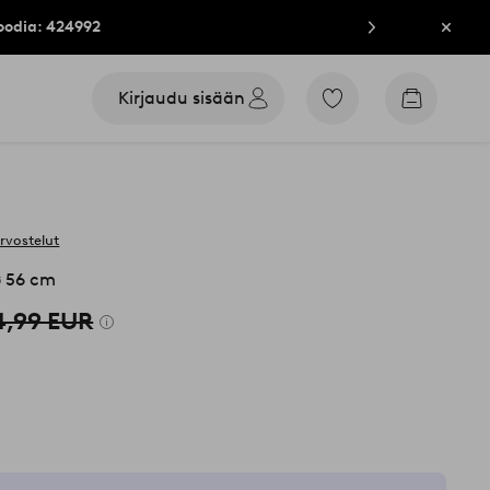
oodia: 424992
Sulje
Kirjaudu sisään
Siirry
Siirry
merkittyihin
ostoskori
suosikkituotteisiin
arvostelut
ø 56 cm
4,99 EUR