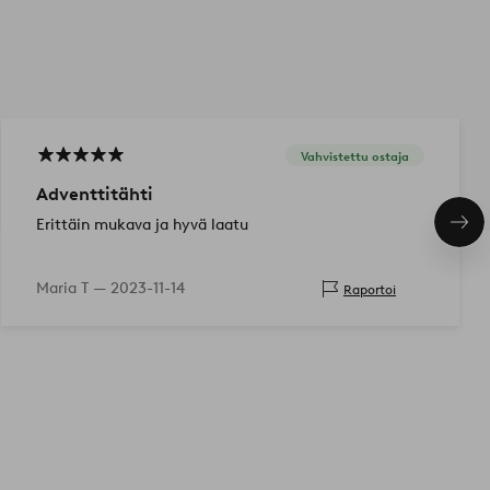
Vahvistettu ostaja
Adventtitähti
Erittäin mukava ja hyvä laatu
Seu
tuo
Maria T —
2023-11-14
Raportoi