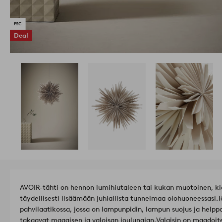
Deal
AVOIR-tähti on hennon lumihiutaleen tai kukan muotoinen, kie
täydellisesti lisäämään juhlallista tunnelmaa olohuoneessasi.T
pahvilaatikossa, jossa on lampunpidin, lampun suojus ja helpp
takaavat maagisen ja valoisan joulunajan.
Valaisin on maadoite