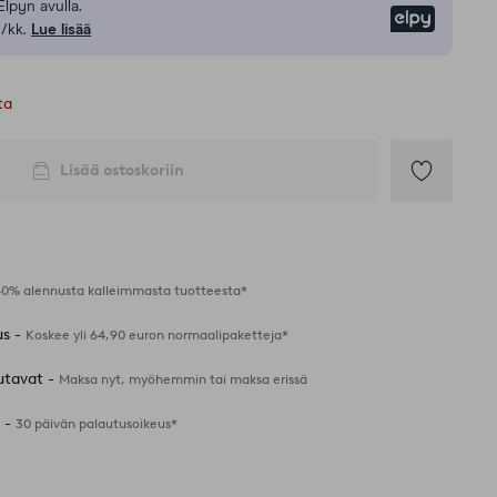
Elpyn avulla.
Elpy
/kk.
Lue lisää
ta
Lisää ostoskoriin
Lisää
suosikkeihin
40% alennusta kalleimmasta tuotteesta*
us -
Koskee yli 64,90 euron normaalipaketteja*
utavat -
Maksa nyt, myöhemmin tai maksa erissä
 -
30 päivän palautusoikeus*