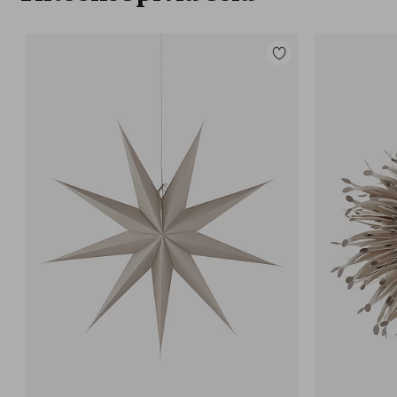
Lisää
suosikkeihin