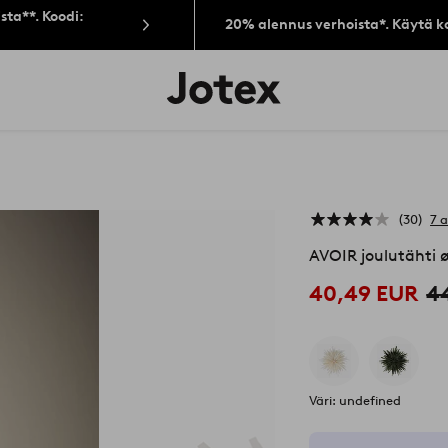
sta**. Koodi:
20% alennus verhoista*. Käytä k
Jotex-
logo
–
siirry
aloitussivulle
30
7 
AVOIR joulutähti 
40,49 EUR
4
Väri: undefined