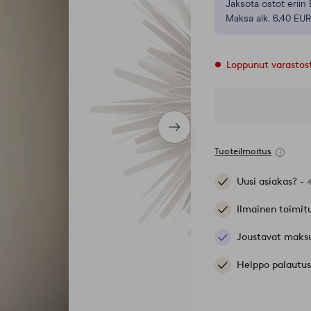
Jaksota ostot eriin 
Maksa alk. 6,40 EUR
Loppunut varastos
Seuraava
tuote
Tuoteilmoitus
Uusi asiakas? -
Ilmainen toimit
Joustavat maks
Helppo palautus