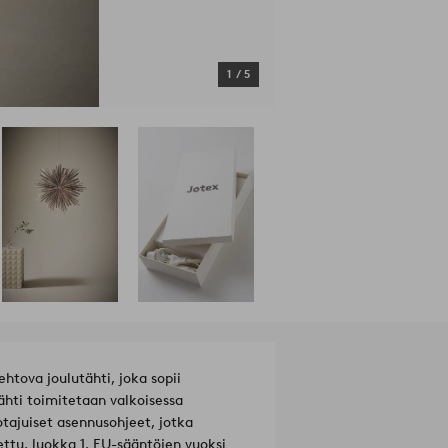
1
/
5
htova joulutähti, joka sopii
ähti toimitetaan valkoisessa
otajuiset asennusohjeet, jotka
ttu, luokka 1. EU-sääntöjen vuoksi