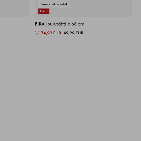
Deal
EIRA
joulutähti ø 68 cm
M
34,99 EUR
49,99 EUR
3