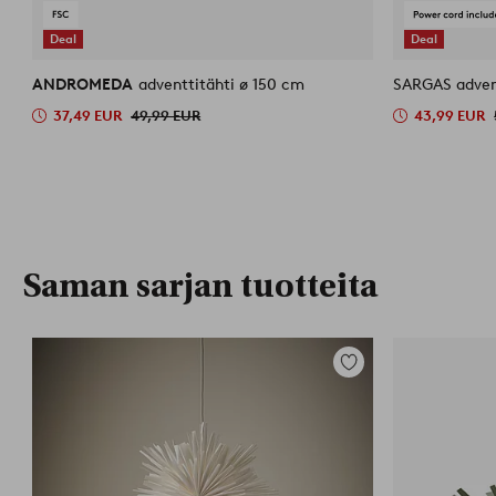
Deal
Deal
ANDROMEDA
adventtitähti ø 150 cm
SARGAS adven
37,49 EUR
49,99 EUR
43,99 EUR
Saman sarjan tuotteita
Lisää
suosikkeihin