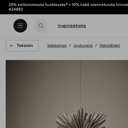
25% kalleimmasta tuotteesta* + 10% lisää alennetuista hinnoi
424882
Inspiraatiota
Takaisin
Valaisimet
Jouluvalot
Valotähdet