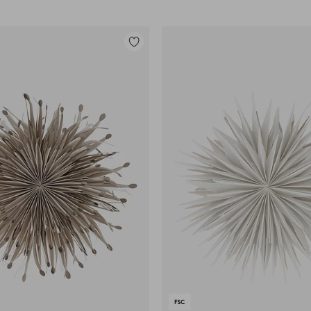
Lisää
suosikkeihin