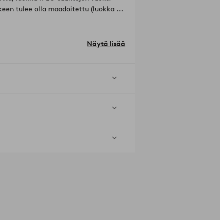
keen tulee olla maadoitettu (luokka 1),
l (FSC) -sertifikaatti, mikä tarkoittaa,
taloudessa, jossa otetaan huomioon
Exports FSC-C185719 TÜV
Näytä lisää