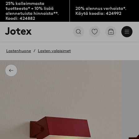
25% kalleimmasta
tuotteesta* + 10% lisää
20% alennus verhoista*.
alennetuista hinnoista**.
Käytä koodia: 424992
Koodi: 424882
Jotex-
Siirry
Siirry
logo
merkittyihin
ostoskoriin
–
suosikkituotteisiin
siirry
Lastenhuone
Lasten valaisimet
aloitussivulle
Takaisin