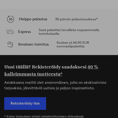
Helppo palautus
30 päivän palautusoikeus*
Saat pakettisi tavallista nopeammalla
Express
toimituksella
Koskee yli 64,90 EUR
Ilmainen toimitus
normaalipakettia
Uusi täällä? Rekisteröidy saadaksesi
40 %
kalleimmasta tuotteesta*
Asiakkaana meillä olet ensimmäinen, jolla on eksklusiivisia
tarjouksia, jännittäviä uutisia ja paljon inspiraatiota.
Rekisteröidy itse
* Katso tarjouksen ehdot rekisteröitymisen yhteydessä