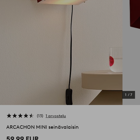
1
/
7
13
1 arvostelu
ARCACHON MINI seinävalaisin
59,99 EUR