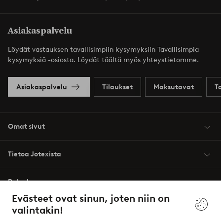
Asiakaspalvelu
Löydät vastauksen tavallisimpiin kysymyksiin Tavallisimpia
kysymyksiä -osiosta. Löydät täältä myös yhteystietomme.
Asiakaspalvelu
Tilaukset
Maksutavat
T
Omat sivut
Tietoa Jotexista
Palvelumme
Evästeet ovat sinun, joten niin on
valintakin!
Ehdot