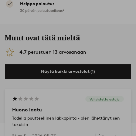
Helppo palautus
30 päivän palautusoikeus*
Muut ovat tätä mieltä
4.7
perustuen
13
arvosanaan
Näytä kaikki arvostelut (1)
Vahvistettu ostaja
Huono laatu
Todella puutteellinen lakkapinta - olen lähettänyt sen
takaisin
Stine S —
2026-05-27