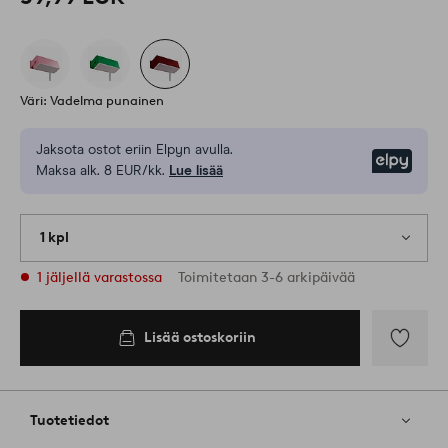
Väri: Vadelma punainen
Jaksota ostot eriin Elpyn avulla.
Elpy
Maksa alk. 8 EUR/kk.
Lue lisää
1 kpl
1 jäljellä varastossa
Toimitetaan 3-6 arkipäivää
Lisää ostoskoriin
Lisää
suosikkeih
Tuotetiedot