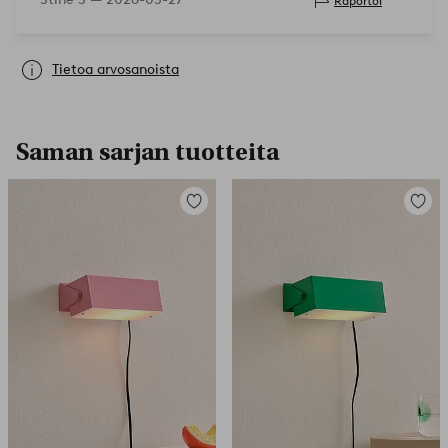
Raportoi
Tietoa arvosanoista
Saman sarjan tuotteita
Lisää
Lisää
suosikkeihin
suosikk