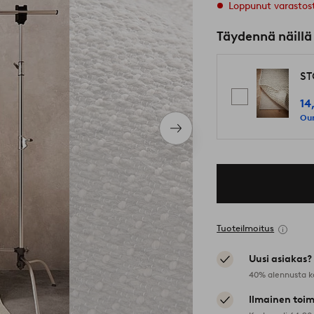
Loppunut varastos
Täydennä näillä
ST
14
Our
Seuraava
tuote
Tuoteilmoitus
Uusi asiakas?
40% alennusta k
Ilmainen toim