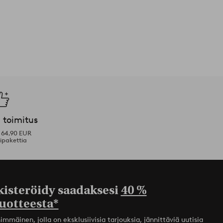
 toimitus
i 64,90 EUR
ipakettia
kisteröidy saadaksesi
40 %
uotteesta*
mmäinen, jolla on eksklusiivisia tarjouksia, jännittäviä uutisia