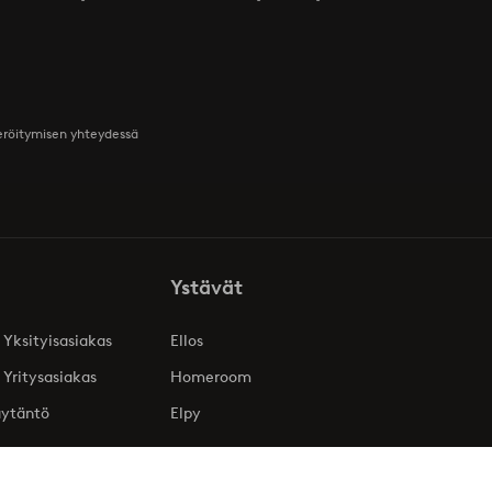
teröitymisen yhteydessä
Ystävät
 Yksityisasiakas
Ellos
 Yritysasiakas
Homeroom
äytäntö
Elpy