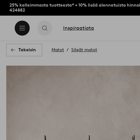
25% kalleimmasta tuotteesta* + 10% lisää alennetuista hinnoi
424882
Inspiraatiota
Takaisin
Matot
Sileät matot