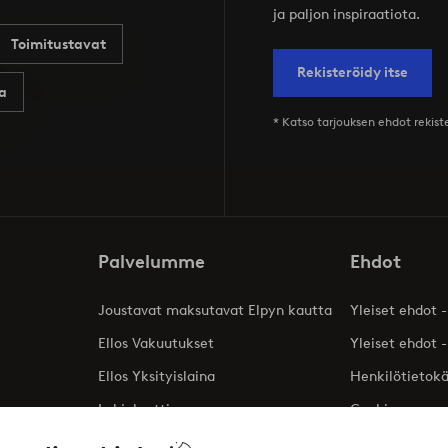
ja paljon inspiraatiota.
Toimitustavat
Rekisteröidy itse
a
* Katso tarjouksen ehdot rekis
Palvelumme
Ehdot
Joustavat maksutavat Elpyn kautta
Yleiset ehdot -
Ellos Vakuutukset
Yleiset ehdot -
Ellos Yksityislaina
Henkilötietok
Lahjakortti
Cookies
Affiliates