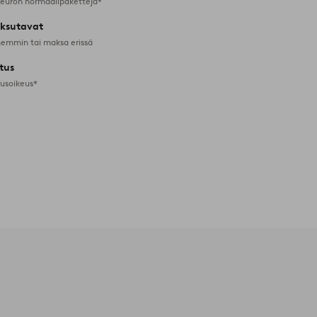
 euron normaalipaketteja*
ksutavat
emmin tai maksa erissä
tus
tusoikeus*