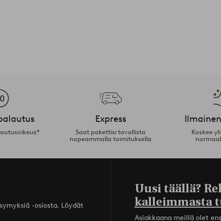
palautus
Express
Ilmainen
lautusoikeus*
Saat pakettisi tavallista
Koskee yl
nopeammalla toimituksella
normaal
Uusi täällä? Re
kalleimmasta t
ysymyksiä -osiosta. Löydät
Asiakkaana meillä olet ensi