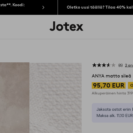
sta**. Koodi:
Oletko uusi täällä? Tilaa 40% ka
Jotex-
logo
–
siirry
aloitussivulle
6
2 ar
ANYA matto sileä
95,70 EUR
O
Alkuperäinen hinta
31
Jaksota ostot eriin 
Maksa alk. 11,10 EUR