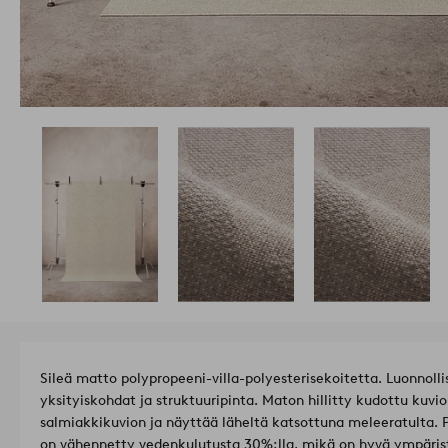
Sileä matto polypropeeni-villa-polyesterisekoitetta. Luonnoll
yksityiskohdat ja struktuuripinta. Maton hillitty kudottu ku
salmiakkikuvion ja näyttää läheltä katsottuna meleeratulta. 
on vähennetty vedenkulutusta 30%:lla, mikä on hyvä ympäristö