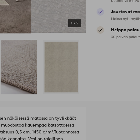
Koskee yli 64,90
Joustavat ma
Maksa nyt, myöh
1
/
5
Helppo palau
30 päivän palau
isen näköisessä matossa on tyylikkäät
vio muodostaa kauempaa katsottaessa
Paksuus 0,5 cm. 1450 g/m².
Tuotannossa
n kannalta. Vesi on rajallinen