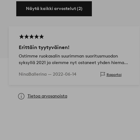
Näytä kaikki arvostelut (2)
Erittäin tyytyväinen!
Ostimme ruokasalin suurimman suoritusmuodon
syksyllä 2021 ja olemme nyt ostaneet yhden hieman
vähemmän tv-olohuoneeseen. Helppo pyyhkiä tahrat
NinaBallerina —
2022-06-14
Raportoi
pois, ja vaikka kissa rakastaa halat…
Tietoa arvosanoista