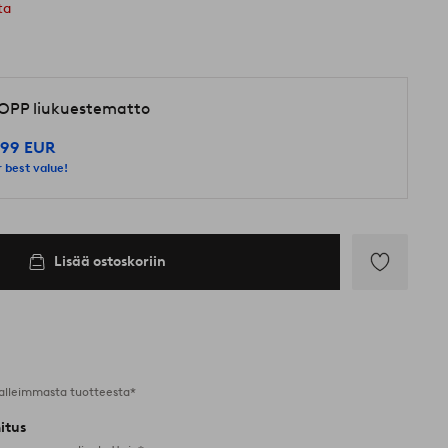
ta
OPP liukuestematto
,99 EUR
 best value!
Lisää ostoskoriin
Lisää
suosikkeihin
alleimmasta tuotteesta*
itus