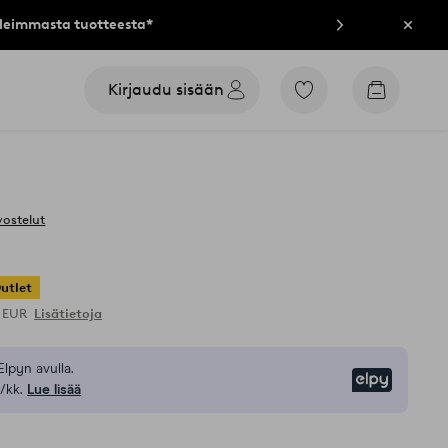
lleimmasta tuotteesta*
Sulje
Kirjaudu sisään
Siirry
Siirry
merkittyihin
ostoskori
suosikkituotteisiin
vostelut
utlet
9 EUR
Lisätietoja
Elpyn avulla.
Elpy
/kk.
Lue lisää