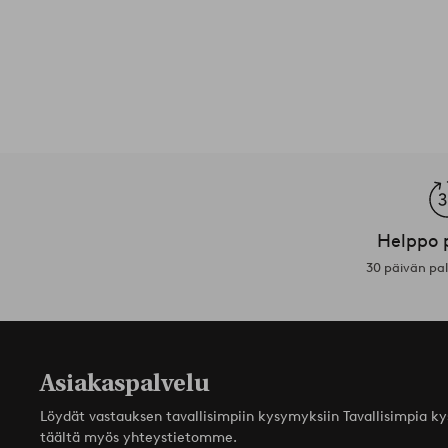
Helppo 
30 päivän pa
Asiakaspalvelu
Löydät vastauksen tavallisimpiin kysymyksiin Tavallisimpia k
täältä myös yhteystietomme.