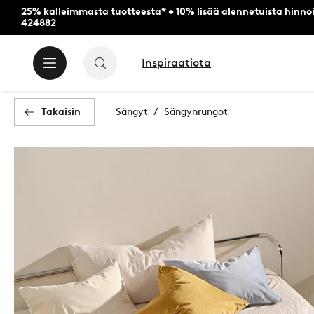
25% kalleimmasta tuotteesta* + 10% lisää alennetuista hinnoi
424882
Inspiraatiota
Takaisin
Sängyt
Sängynrungot