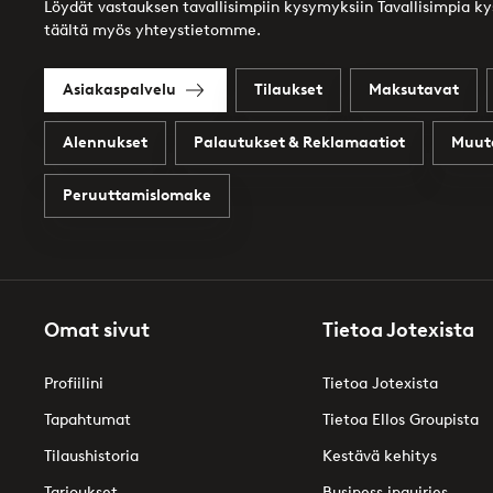
Löydät vastauksen tavallisimpiin kysymyksiin Tavallisimpia k
täältä myös yhteystietomme.
Asiakaspalvelu
Tilaukset
Maksutavat
Alennukset
Palautukset & Reklamaatiot
Muut
Peruuttamislomake
Omat sivut
Tietoa Jotexista
Profiilini
Tietoa Jotexista
Tapahtumat
Tietoa Ellos Groupista
Tilaushistoria
Kestävä kehitys
Tarjoukset
Business inquiries