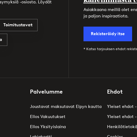
ysymyksiä -osiosta. Löydät
Asiakkaana meillä olet ensi
ja paljon inspiraatiota.
Toimitustavat
Rekisteröidy itse
a
* Katso tarjouksen ehdot rekis
Palvelumme
Ehdot
Joustavat maksutavat Elpyn kautta
Yleiset ehdot -
Ellos Vakuutukset
Yleiset ehdot -
Ellos Yksityislaina
Henkilötietok
Lahjakortti
Cookies