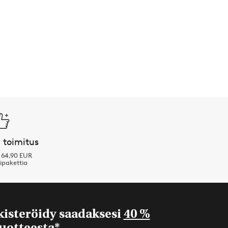
 toimitus
i 64,90 EUR
ipakettia
kisteröidy saadaksesi
40 %
uotteesta*