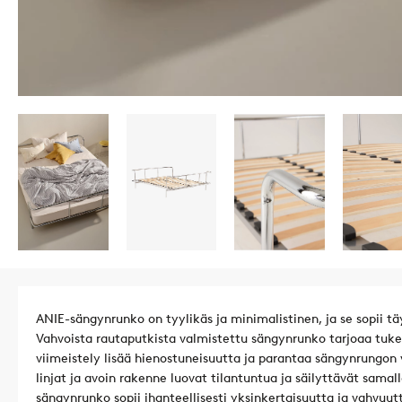
ANIE-sängynrunko on tyylikäs ja minimalistinen, ja se sopii tä
Vahvoista rautaputkista valmistettu sängynrunko tarjoaa tuke
viimeistely lisää hienostuneisuutta ja parantaa sängynrungon 
linjat ja avoin rakenne luovat tilantuntua ja säilyttävät samal
sängynrunko sopii ihanteellisesti yksinkertaisuutta ja vahvuutta