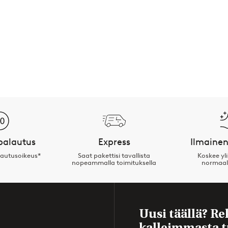
palautus
Express
Ilmainen
lautusoikeus*
Saat pakettisi tavallista
Koskee yl
nopeammalla toimituksella
normaal
Uusi täällä? Re
kalleimmasta t