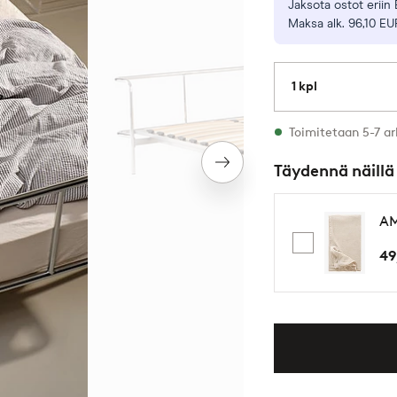
Jaksota ostot eriin 
Maksa alk. 96,10 EU
1 kpl
Varastossa
Toimitetaan 5-7 ar
Seuraava
Täydennä näillä
tuote
AM
49