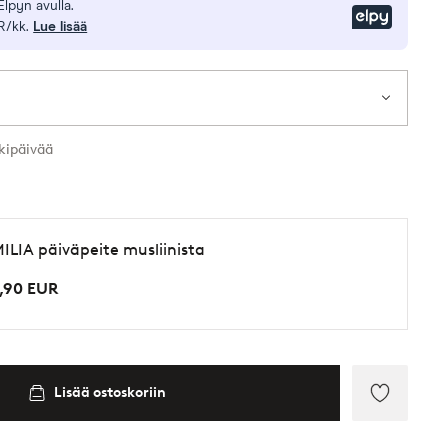
Elpyn avulla.
Elpy
R/kk.
Lue lisää
kipäivää
ILIA päiväpeite musliinista
,90 EUR
Lisää ostoskoriin
Lisää
suosikke