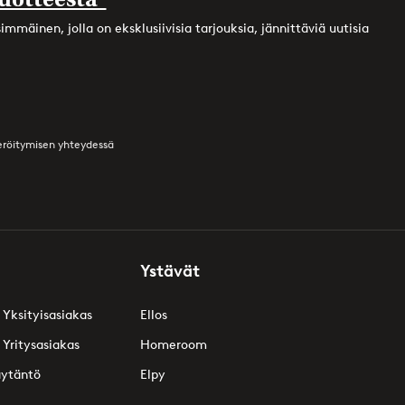
mmäinen, jolla on eksklusiivisia tarjouksia, jännittäviä uutisia
teröitymisen yhteydessä
Ystävät
 Yksityisasiakas
Ellos
 Yritysasiakas
Homeroom
äytäntö
Elpy