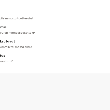
alleimmasta tuotteesta*
itus
 euron normaalipaketteja*
ksutavat
emmin tai maksa erissä
tus
tusoikeus*