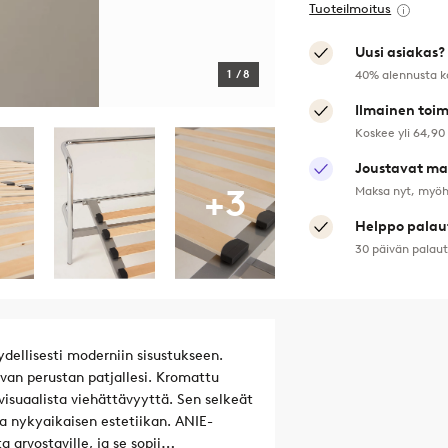
Tuoteilmoitus
Uusi asiakas?
40% alennusta k
1
/
8
Ilmainen toim
Koskee yli 64,90
Joustavat ma
+3
Maksa nyt, myöh
Helppo palau
30 päivän palau
ydellisesti moderniin sisustukseen.
van perustan patjallesi. Kromattu
visuaalista viehättävyyttä. Sen selkeät
la nykyaikaisen estetiikan. ANIE-
 arvostaville, ja se sopii