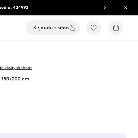
oodia: 424992
Sulje
Kirjaudu sisään
Siirry
Siirry
merkittyihin
ostoskori
suosikkituotteisiin
tä yksityiskohdat
 180x200 cm