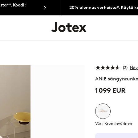
sta**. Koodi:
20% alennus verhoista*. Käytä k
Jotex-
logo
–
siirry
aloitussivulle
3
Näy
ANIE sängynrunko
1 099 EUR
Väri: Krominvärinen