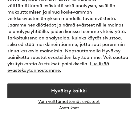
välttämättömiä evästeitä sekä analyysin, sisällön
Omat sivut
mukauttamisen ja sinua koskevamman
verkkosivustoelämyksen mahdollistavia evästeitä.
Tietoa Jotexista
Jaamme henkilötiedot ja nämä evästeet niille mainos-
ja analyysiyhtiöille, joiden kanssa teemme yhteistyötä.
Tarkoituksena on analysoida, kuinka käytät sivustoa,
Palvelumme
sekä edistää markkinointiamme, jotta saat paremmin
sinua koskevia mainoksia. Napsauttamalla Hyväksy-
painiketta suostut evästeiden käyttöömme. Voit säätää
Ehdot
yksityiskohtia Asetukset-painikkeella.
Lue lisää
evästekäytännöstämme.
Ystävät
Hyväksy kaikki
Vain välttämättömät evästeet
Turvalliset maksut – maksa nyt tai erissä
Avaa
Asetukset
chat-
Haluatko tietää
lisää maksuvaihtoehdoistamme
?
laati
elpy