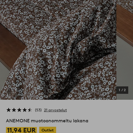
1
/
2
53
21 arvostelut
ANEMONE muotoonommeltu lakana
11,94 EUR
Outlet