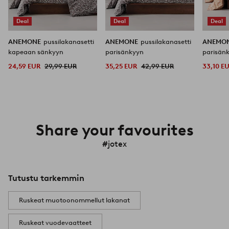
Deal
Deal
Deal
ANEMONE
pussilakanasetti
ANEMONE
pussilakanasetti
ANEMO
kapeaan sänkyyn
parisänkyyn
parisän
24,59 EUR
29,99 EUR
35,25 EUR
42,99 EUR
33,10 E
Share your favourites
#jotex
Tutustu tarkemmin
Ruskeat muotoonommellut lakanat
Ruskeat vuodevaatteet