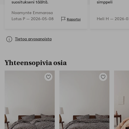
suositukseni täältä.
simppeli
Noamynte Emmarosa
Lotus P —
2026-05-08
Heli H —
2026-0
Raportoi
Tietoa arvosanoista
Yhteensopivia osia
Lisää
Lisää
suosikkeihin
suosikkeihin