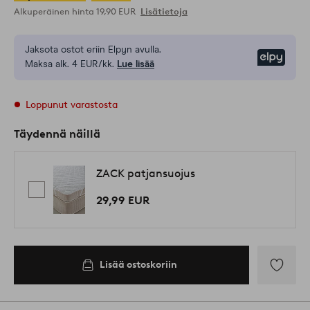
Alkuperäinen hinta
19,90 EUR
Lisätietoja
Jaksota ostot eriin Elpyn avulla.
Elpy
Maksa alk. 4 EUR/kk.
Lue lisää
Loppunut varastosta
Täydennä näillä
ZACK patjansuojus
29,99 EUR
Lisää ostoskoriin
Lisää
suosikkeih