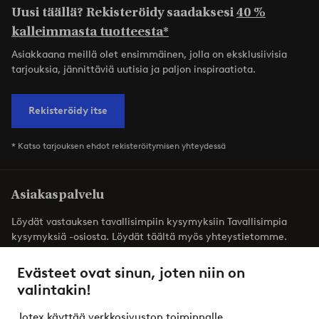
Uusi täällä? Rekisteröidy saadaksesi
40 %
kalleimmasta tuotteesta*
Asiakkaana meillä olet ensimmäinen, jolla on eksklusiivisia
tarjouksia, jännittäviä uutisia ja paljon inspiraatiota.
Rekisteröidy itse
* Katso tarjouksen ehdot rekisteröitymisen yhteydessä
Asiakaspalvelu
Löydät vastauksen tavallisimpiin kysymyksiin Tavallisimpia
kysymyksiä -osiosta. Löydät täältä myös yhteystietomme.
Evästeet ovat sinun, joten niin on
Asiakaspalvelu
Tilaukset
Maksutavat
T
valintakin!
Jotex käyttää verkkosivuston toiminnalle