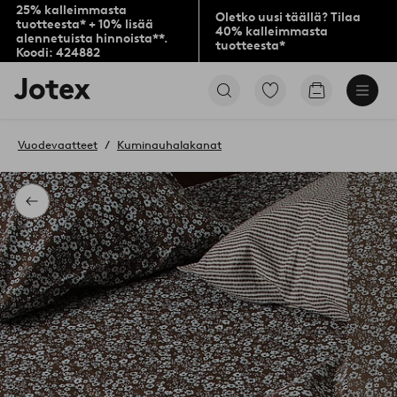
25% kalleimmasta
Oletko uusi täällä? Tilaa
tuotteesta* + 10% lisää
40% kalleimmasta
alennetuista hinnoista**.
tuotteesta*
Koodi: 424882
Jotex-
Siirry
Siirry
logo
merkittyihin
ostoskoriin
–
suosikkituotteisiin
siirry
Vuodevaatteet
Kuminauhalakanat
aloitussivulle
Takaisin