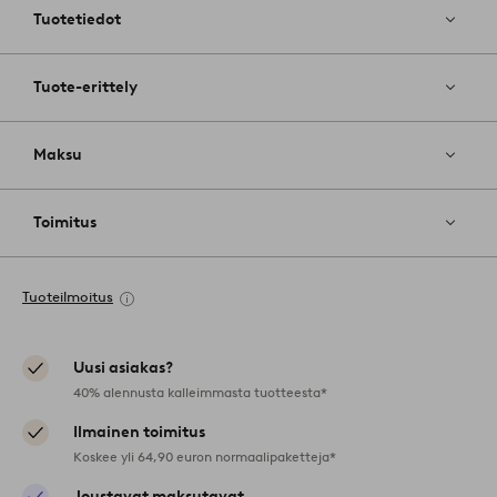
Tuotetiedot
Tuote-erittely
Maksu
Toimitus
Tuoteilmoitus
Uusi asiakas?
40% alennusta kalleimmasta tuotteesta*
Ilmainen toimitus
Koskee yli 64,90 euron normaalipaketteja*
Joustavat maksutavat