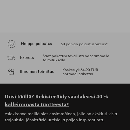
Helppo palautus
30 päivän palautusoikeus*
Saat pakettisi tavallista nopeammalla
Express
toimituksella
Koskee yli 64,90 EUR
Ilmainen toimitus
normaalipakettia
Uusi täällä? Rekisteröidy saadaksesi
40 %
kalleimmasta tuotteesta*
Asiakkaana meillä olet ensimmäinen, jolla on eksklusiivisia
tarjouksia, jännittäviä uutisia ja paljon inspiraatiota.