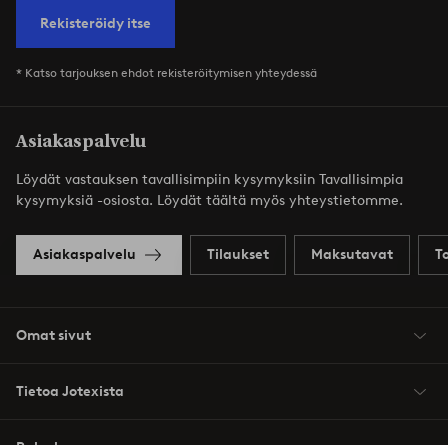
Rekisteröidy itse
* Katso tarjouksen ehdot rekisteröitymisen yhteydessä
Asiakaspalvelu
Löydät vastauksen tavallisimpiin kysymyksiin Tavallisimpia
kysymyksiä -osiosta. Löydät täältä myös yhteystietomme.
Asiakaspalvelu
Tilaukset
Maksutavat
T
Omat sivut
Tietoa Jotexista
Palvelumme