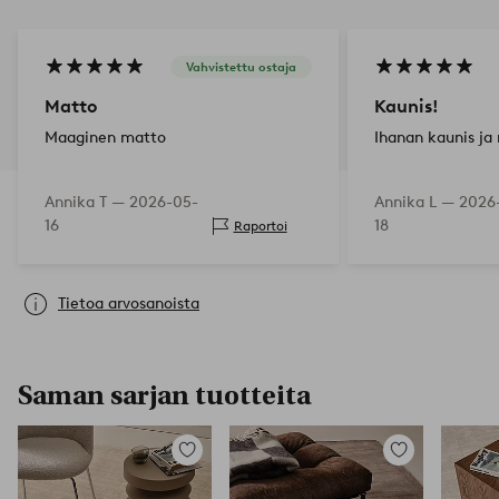
Vahvistettu ostaja
Matto
Kaunis!
Maaginen matto
Ihanan kaunis ja
Annika T —
2026-05-
Annika L —
2026
16
18
Raportoi
Tietoa arvosanoista
Saman sarjan tuotteita
Lisää
Lisää
suosikkeihin
suosikkeihin