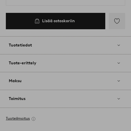
Lisää ostoskoriin
Lisää
suosikkeih
Tuotetiedot
Tuote-erittely
Maksu
Toimitus
Tuoteilmoitus