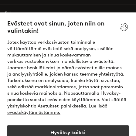
Palvelumme
Evästeet ovat sinun, joten niin on
valintakin!
Ehdot
Jotex käyttää verkkosivuston toiminnalle
Ystävät
välttämättömiä evästeitä sekä analyysin, sisällön
mukauttamisen ja sinua koskevamman
verkkosivustoelämyksen mahdollistavia evästeitä.
Jaamme henkilötiedot ja nämä evästeet niille mainos-
Turvalliset maksut – maksa nyt tai erissä
ja analyysiyhtiöille, joiden kanssa teemme yhteistyötä.
Tarkoituksena on analysoida, kuinka käytät sivustoa,
Haluatko tietää
lisää maksuvaihtoehdoistamme
?
sekä edistää markkinointiamme, jotta saat paremmin
elpy
sinua koskevia mainoksia. Napsauttamalla Hyväksy-
painiketta suostut evästeiden käyttöömme. Voit säätää
yksityiskohtia Asetukset-painikkeella.
Lue lisää
evästekäytännöstämme.
Suomi - Valitse maa
Hyväksy kaikki