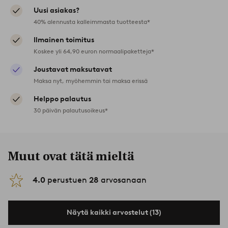
Uusi asiakas?
40% alennusta kalleimmasta tuotteesta*
Ilmainen toimitus
Koskee yli 64,90 euron normaalipaketteja*
Joustavat maksutavat
Maksa nyt, myöhemmin tai maksa erissä
Helppo palautus
30 päivän palautusoikeus*
Muut ovat tätä mieltä
4.0
perustuen
28
arvosanaan
Näytä kaikki arvostelut (13)