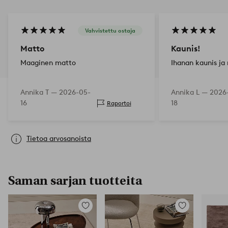
Vahvistettu ostaja
Matto
Kaunis!
Maaginen matto
Ihanan kaunis ja
Annika T —
2026-05-
Annika L —
2026
16
18
Raportoi
Tietoa arvosanoista
Saman sarjan tuotteita
Lisää
Lisää
suosikkeihin
suosikkeihin