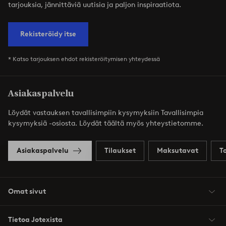
tarjouksia, jännittäviä uutisia ja paljon inspiraatiota.
Rekisteröidy itse
* Katso tarjouksen ehdot rekisteröitymisen yhteydessä
Asiakaspalvelu
Löydät vastauksen tavallisimpiin kysymyksiin Tavallisimpia
kysymyksiä -osiosta. Löydät täältä myös yhteystietomme.
Asiakaspalvelu
Tilaukset
Maksutavat
T
Omat sivut
Tietoa Jotexista