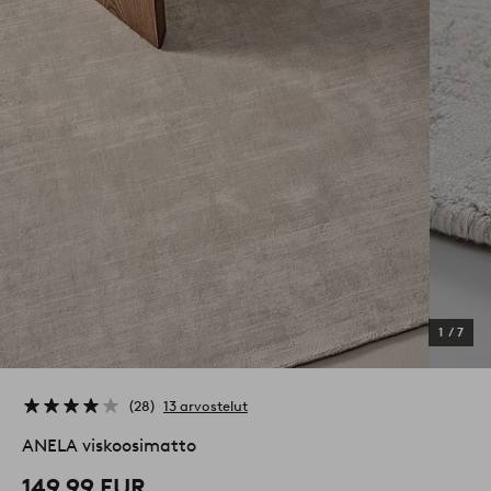
1
/
7
28
13 arvostelut
ANELA viskoosimatto
149,99 EUR