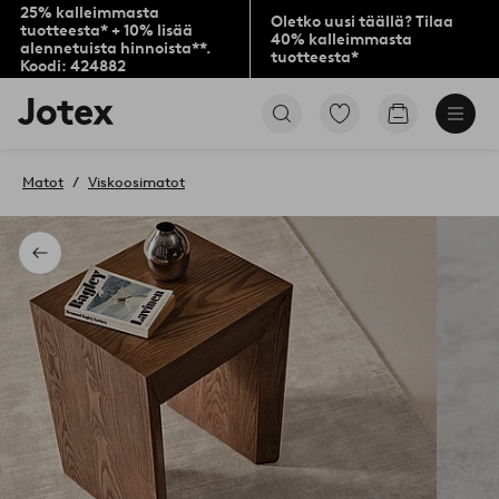
25% kalleimmasta
Oletko uusi täällä? Tilaa
tuotteesta* + 10% lisää
40% kalleimmasta
alennetuista hinnoista**.
tuotteesta*
Koodi: 424882
Jotex-
Siirry
Siirry
logo
merkittyihin
ostoskoriin
–
suosikkituotteisiin
siirry
Matot
Viskoosimatot
aloitussivulle
Takaisin