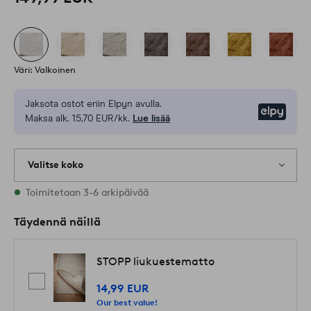
Väri: Valkoinen
Jaksota ostot eriin Elpyn avulla.
Elpy
Maksa alk. 15,70 EUR/kk.
Lue lisää
Valitse koko
Varastossa on kaikkia kokoja
Toimitetaan 3-6 arkipäivää
Täydennä näillä
STOPP liukuestematto
14,99 EUR
Our best value!