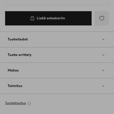
Lisää ostoskoriin
Lisää
suosikkeih
Tuotetiedot
Tuote-erittely
Maksu
Toimitus
Tuoteilmoitus