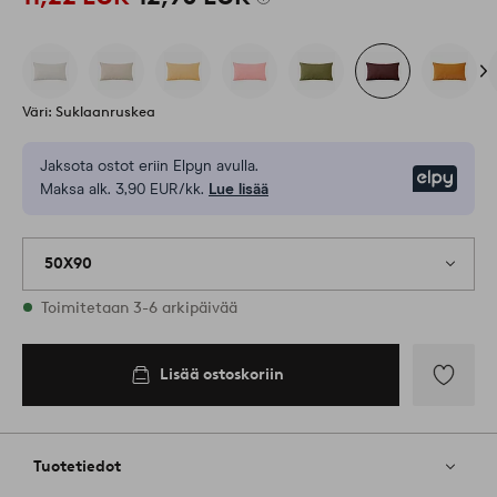
Väri: Suklaanruskea
Jaksota ostot eriin Elpyn avulla.
Elpy
Maksa alk. 3,90 EUR/kk.
Lue lisää
50X90
Varastossa
Toimitetaan 3-6 arkipäivää
Lisää ostoskoriin
Lisää
ostoskoriin
Lisää
suosikkeih
Tuotetiedot