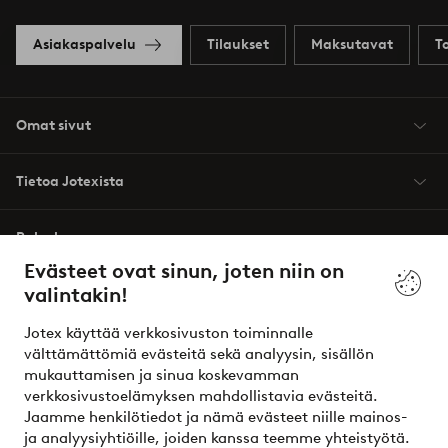
Asiakaspalvelu
Tilaukset
Maksutavat
T
Omat sivut
Tietoa Jotexista
Palvelumme
Evästeet ovat sinun, joten niin on
valintakin!
Ehdot
Jotex käyttää verkkosivuston toiminnalle
Ystävät
välttämättömiä evästeitä sekä analyysin, sisällön
mukauttamisen ja sinua koskevamman
verkkosivustoelämyksen mahdollistavia evästeitä.
Jaamme henkilötiedot ja nämä evästeet niille mainos-
Turvalliset maksut – maksa nyt tai erissä
ja analyysiyhtiöille, joiden kanssa teemme yhteistyötä.