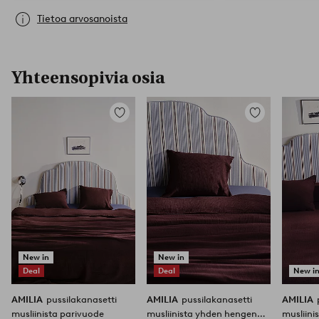
Tietoa arvosanoista
Yhteensopivia osia
Lisää
Lisää
suosikkeihin
suosikkeihin
New in
New in
Deal
Deal
New i
AMILIA
pussilakanasetti
AMILIA
pussilakanasetti
AMILIA
musliinista parivuode
musliinista yhden hengen
musliini