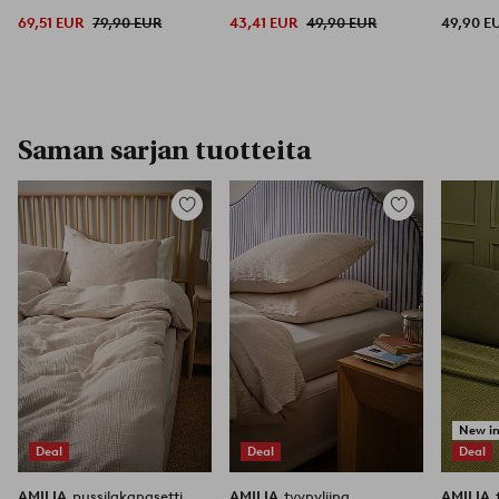
vuode
69,51 EUR
79,90 EUR
43,41 EUR
49,90 EUR
49,90 E
Saman sarjan tuotteita
Lisää
Lisää
suosikkeihin
suosikkeihin
New i
Deal
Deal
Deal
AMILIA
pussilakanasetti
AMILIA
tyynyliina
AMILIA