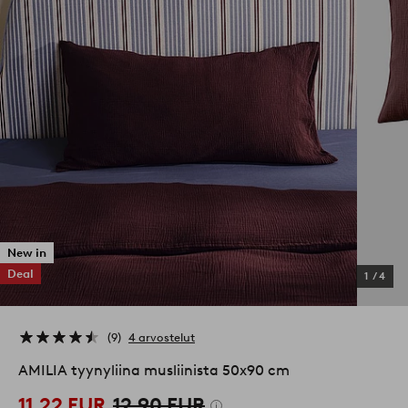
New in
Deal
1
/
4
9
4 arvostelut
AMILIA tyynyliina musliinista 50x90 cm
11,22 EUR
12,90 EUR