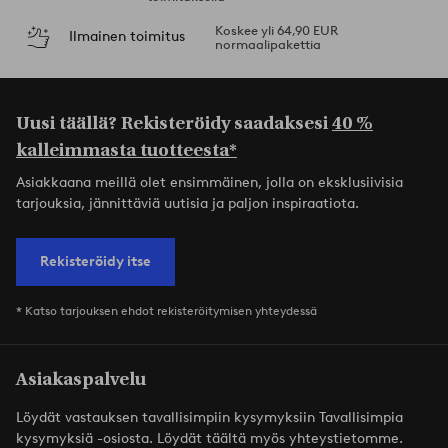
Koskee yli 64,90 EUR
Ilmainen toimitus
normaalipakettia
Uusi täällä? Rekisteröidy saadaksesi
40 %
kalleimmasta tuotteesta*
Asiakkaana meillä olet ensimmäinen, jolla on eksklusiivisia
tarjouksia, jännittäviä uutisia ja paljon inspiraatiota.
Rekisteröidy itse
* Katso tarjouksen ehdot rekisteröitymisen yhteydessä
Asiakaspalvelu
Löydät vastauksen tavallisimpiin kysymyksiin Tavallisimpia
kysymyksiä -osiosta. Löydät täältä myös yhteystietomme.