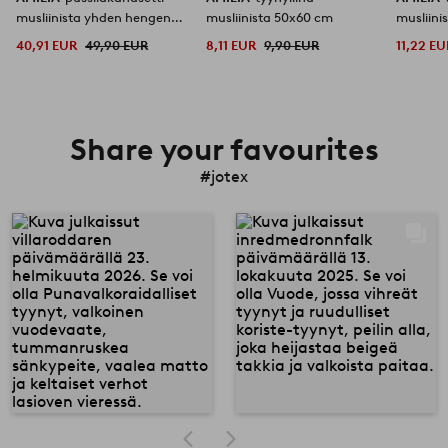
musliinista yhden hengen
musliinista 50x60 cm
musliini
vuode
40,91 EUR
49,90 EUR
8,11 EUR
9,90 EUR
11,22 EU
Share your favourites
#jotex