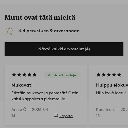
Muut ovat tätä mieltä
4.4
perustuen
9
arvosanaan
Näytä kaikki arvostelut (4)
Vahvistettu ostaja
Mukavat!
Huippu eloku
Erittäin mukavat ja pehmeät! Ostin
Niin hyvä laatu!
kaksi kappaletta pidemmille
tyynyillemme, koska ne eivät
Annie Ö —
2026-04-
Karolina E —
202
sisältyneet ostettavaan pakettiin.
13
16
Raportoi