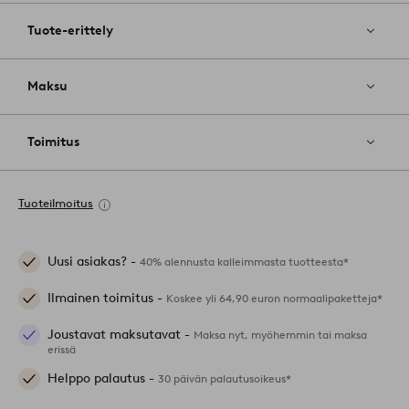
Tuote-erittely
Maksu
Toimitus
Tuoteilmoitus
Uusi asiakas? -
40% alennusta kalleimmasta tuotteesta*
Ilmainen toimitus -
Koskee yli 64,90 euron normaalipaketteja*
Joustavat maksutavat -
Maksa nyt, myöhemmin tai maksa
erissä
Helppo palautus -
30 päivän palautusoikeus*