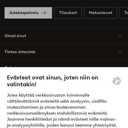
Asiakaspalvelu
Tilaukset
Maksutavat
T
Omat sivut
Tietoa Jotexista
Palvelumme
Evästeet ovat sinun, joten niin on
valintakin!
Ehdot
Jotex käyttää verkkosivuston toiminnalle
Ystävät
välttämättömiä evästeitä sekä analyysin, sisällön
mukauttamisen ja sinua koskevamman
verkkosivustoelämyksen mahdollistavia evästeitä.
Jaamme henkilötiedot ja nämä evästeet niille mainos-
Turvalliset maksut – maksa nyt tai erissä
ja analyysiyhtiöille, joiden kanssa teemme yhteistyötä.