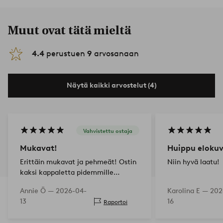
Muut ovat tätä mieltä
4.4
perustuen
9
arvosanaan
Näytä kaikki arvostelut (4)
Vahvistettu ostaja
Mukavat!
Huippu eloku
Erittäin mukavat ja pehmeät! Ostin
Niin hyvä laatu!
kaksi kappaletta pidemmille
tyynyillemme, koska ne eivät
Annie Ö —
2026-04-
Karolina E —
202
sisältyneet ostettavaan pakettiin.
13
16
Raportoi