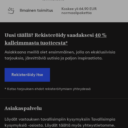
Koskee yli 64,90 EUR
Ilmainen toimitus
normaalipakettia
Uusi täällä? Rekisteröidy saadaksesi
40 %
kalleimmasta tuotteesta*
Asiakkaana meillä olet ensimmäinen, jolla on eksklusiivisia
tarjouksia, jännittäviä uutisia ja paljon inspiraatiota.
Rekisteröidy itse
* Katso tarjouksen ehdot rekisteröitymisen yhteydessä
Asiakaspalvelu
Löydät vastauksen tavallisimpiin kysymyksiin Tavallisimpia
kysymyksiä -osiosta. Löydät täältä myös yhteystietomme.