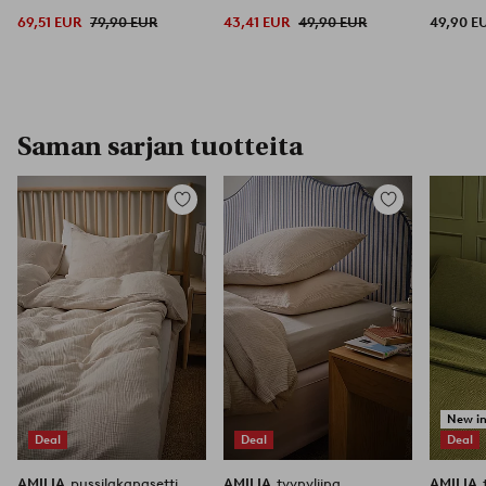
vuode
69,51 EUR
79,90 EUR
43,41 EUR
49,90 EUR
49,90 E
Saman sarjan tuotteita
Lisää
Lisää
suosikkeihin
suosikkeihin
New i
Deal
Deal
Deal
AMILIA
pussilakanasetti
AMILIA
tyynyliina
AMILIA