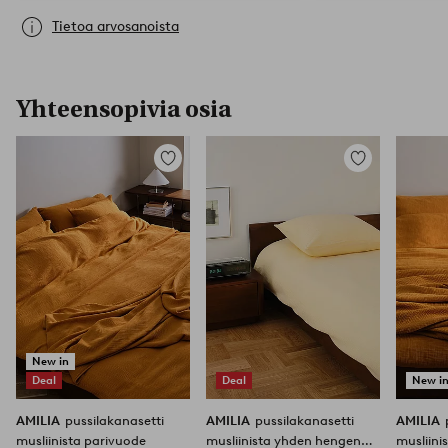
Tietoa arvosanoista
Yhteensopivia osia
Lisää
Lisää
suosikkeihin
suosikkeihin
New in
Deal
Deal
New i
AMILIA
pussilakanasetti
AMILIA
pussilakanasetti
AMILIA
musliinista parivuode
musliinista yhden hengen
musliini