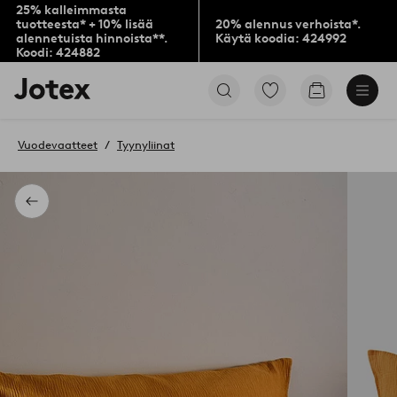
25% kalleimmasta
tuotteesta* + 10% lisää
20% alennus verhoista*.
alennetuista hinnoista**.
Käytä koodia: 424992
Koodi: 424882
Jotex-
Siirry
Siirry
logo
merkittyihin
ostoskoriin
–
suosikkituotteisiin
siirry
Vuodevaatteet
Tyynyliinat
aloitussivulle
Takaisin