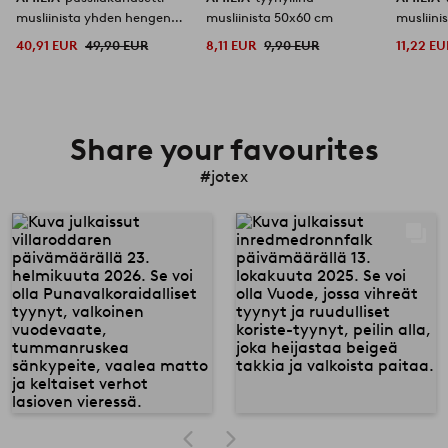
musliinista yhden hengen
musliinista 50x60 cm
musliini
vuode
40,91 EUR
49,90 EUR
8,11 EUR
9,90 EUR
11,22 EU
Share your favourites
#jotex