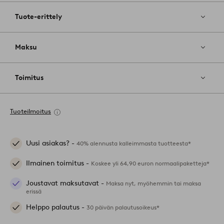
Tuote-erittely
Maksu
Toimitus
Tuoteilmoitus
Uusi asiakas? -
40% alennusta kalleimmasta tuotteesta*
Ilmainen toimitus -
Koskee yli 64,90 euron normaalipaketteja*
Joustavat maksutavat -
Maksa nyt, myöhemmin tai maksa
erissä
Helppo palautus -
30 päivän palautusoikeus*