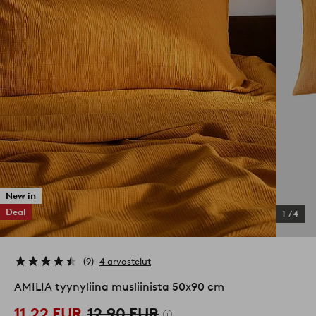
New in
Deal
1
/
4
9
4 arvostelut
AMILIA tyynyliina musliinista 50x90 cm
11,22 EUR
12,90 EUR