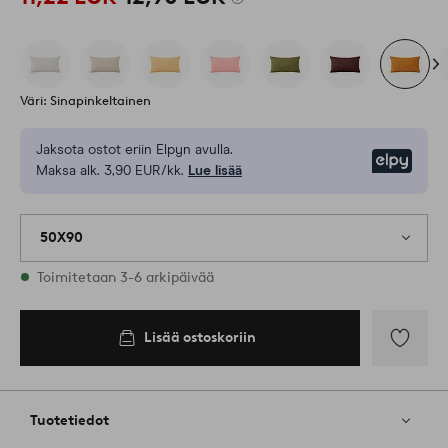
Väri: Sinapinkeltainen
Jaksota ostot eriin Elpyn avulla.
Elpy
Maksa alk. 3,90 EUR/kk.
Lue lisää
50X90
Varastossa
Toimitetaan 3-6 arkipäivää
Lisää ostoskoriin
Lisää
ostoskoriin
Lisää
suosikkeih
Tuotetiedot