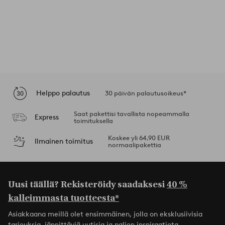
Helppo palautus
30 päivän palautusoikeus*
Saat pakettisi tavallista nopeammalla
Express
toimituksella
Koskee yli 64,90 EUR
Ilmainen toimitus
normaalipakettia
Uusi täällä? Rekisteröidy saadaksesi
40 %
kalleimmasta tuotteesta*
Asiakkaana meillä olet ensimmäinen, jolla on eksklusiivisia
tarjouksia, jännittäviä uutisia ja paljon inspiraatiota.