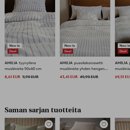
New in
New in
New i
Deal
Deal
Deal
AMILIA
tyynyliina
AMILIA
pussilakanasetti
AMILIA
musliinista 50x60 cm
musliinista yhden hengen
musliini
vuode
8,61 EUR
9,90 EUR
43,41 EUR
49,90 EUR
69,51 E
Saman sarjan tuotteita
Lisää
Lisää