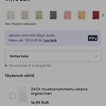
Väri: Musta/valkoinen
Jaksota ostot eriin Elpyn avulla.
Elpy
Maksa alk. 7,20 EUR/kk.
Lue lisää
Valitse koko
Varastossa on kaikkia kokoja
Toimitetaan 3-6 arkipäivää
Täydennä näillä
ZACK muotoonommeltu lakana
orgaaninen
16,99 EUR