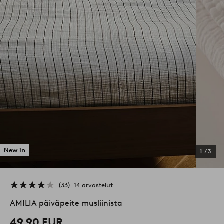
New in
1
/
3
33
14 arvostelut
AMILIA päiväpeite musliinista
49,90 EUR