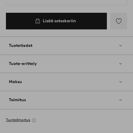
Lisää ostoskoriin
Lisää
suosikkeih
Tuotetiedot
Tuote-erittely
Maksu
Toimitus
Tuoteilmoitus