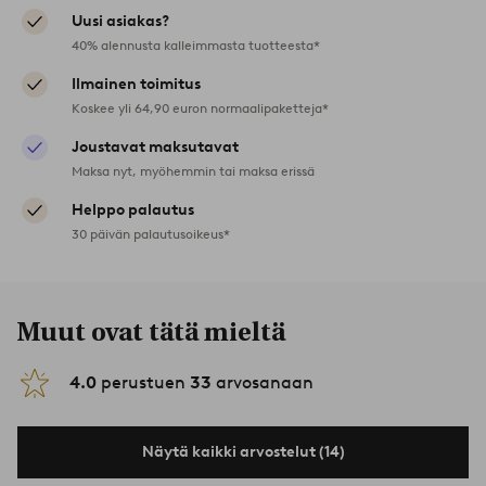
Uusi asiakas?
40% alennusta kalleimmasta tuotteesta*
Ilmainen toimitus
Koskee yli 64,90 euron normaalipaketteja*
Joustavat maksutavat
Maksa nyt, myöhemmin tai maksa erissä
Helppo palautus
30 päivän palautusoikeus*
Muut ovat tätä mieltä
4.0
perustuen
33
arvosanaan
Näytä kaikki arvostelut (14)