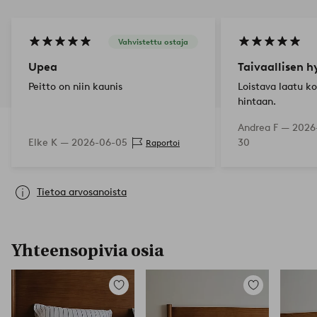
Vahvistettu ostaja
Upea
Taivaallisen h
Peitto on niin kaunis
Loistava laatu ko
hintaan.
Andrea F —
2026
Elke K —
2026-06-05
30
Raportoi
Tietoa arvosanoista
Yhteensopivia osia
Lisää
Lisää
suosikkeihin
suosikkeihin