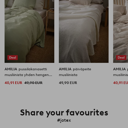
suosikkeihin
suosikkeihin
Deal
Deal
AMILIA
pussilakanasetti
AMILIA
päiväpeite
AMILIA
musliinista yhden hengen
musliinista
musliin
vuode
vuode
40,91 EUR
49,90 EUR
49,90 EUR
40,91 E
Share your favourites
#jotex