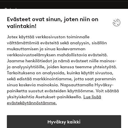
Palvelumme
Evästeet ovat sinun, joten niin on
valintakin!
Ehdot
Jotex käyttää verkkosivuston toiminnalle
Ystävät
välttämättömiä evästeitä sekä analyysin, sisällön
mukauttamisen ja sinua koskevamman
verkkosivustoelämyksen mahdollistavia evästeitä.
Jaamme henkilötiedot ja nämä evästeet niille mainos-
Turvalliset maksut – maksa nyt tai erissä
ja analyysiyhtiöille, joiden kanssa teemme yhteistyötä.
Tarkoituksena on analysoida, kuinka käytät sivustoa,
Haluatko tietää
lisää maksuvaihtoehdoistamme
?
sekä edistää markkinointiamme, jotta saat paremmin
elpy
sinua koskevia mainoksia. Napsauttamalla Hyväksy-
painiketta suostut evästeiden käyttöömme. Voit säätää
yksityiskohtia Asetukset-painikkeella.
Lue lisää
evästekäytännöstämme.
Suomi - Valitse maa
Hyväksy kaikki
Instagram
Facebook