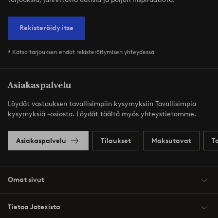
Rekisteröidy itse
* Katso tarjouksen ehdot rekisteröitymisen yhteydessä
Asiakaspalvelu
Löydät vastauksen tavallisimpiin kysymyksiin Tavallisimpia
kysymyksiä -osiosta. Löydät täältä myös yhteystietomme.
Asiakaspalvelu
Tilaukset
Maksutavat
T
Omat sivut
Tietoa Jotexista