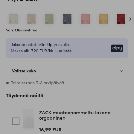
Väri: Oliivinvihreä
Jaksota ostot eriin Elpyn avulla.
Elpy
Maksa alk. 7,20 EUR/kk.
Lue lisää
Valitse koko
Varastossa on kaikkia kokoja
Toimitetaan 3-6 arkipäivää
Täydennä näillä
ZACK muotoonommeltu lakana
orgaaninen
16,99 EUR