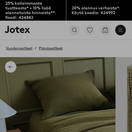
25% kalleimmasta
tuotteesta* + 10% lisää
20% alennus verhoista*.
alennetuista hinnoista**.
Käytä koodia: 424992
Koodi: 424882
Jotex-
Siirry
Siirry
logo
merkittyihin
ostoskoriin
–
suosikkituotteisiin
siirry
Vuodevaatteet
Päiväpeitteet
aloitussivulle
Takaisin