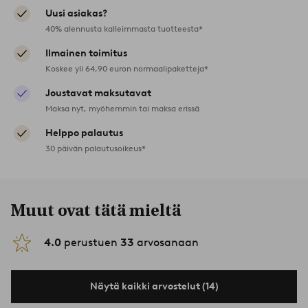
Uusi asiakas?
40% alennusta kalleimmasta tuotteesta*
Ilmainen toimitus
Koskee yli 64,90 euron normaalipaketteja*
Joustavat maksutavat
Maksa nyt, myöhemmin tai maksa erissä
Helppo palautus
30 päivän palautusoikeus*
Muut ovat tätä mieltä
4.0
perustuen
33
arvosanaan
Näytä kaikki arvostelut (14)