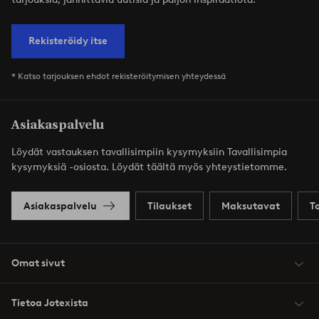
Rekisteröidy itse
* Katso tarjouksen ehdot rekisteröitymisen yhteydessä
Asiakaspalvelu
Löydät vastauksen tavallisimpiin kysymyksiin Tavallisimpia
kysymyksiä -osiosta. Löydät täältä myös yhteystietomme.
Asiakaspalvelu
Tilaukset
Maksutavat
T
Omat sivut
Tietoa Jotexista