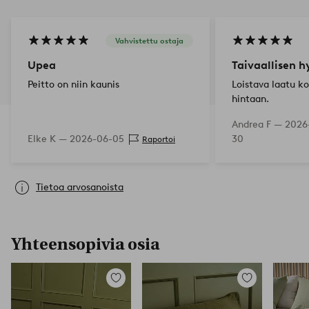
Vahvistettu ostaja
Upea
Taivaallisen h
Peitto on niin kaunis
Loistava laatu ko
hintaan.
Andrea F —
2026
Elke K —
2026-06-05
30
Raportoi
Tietoa arvosanoista
Yhteensopivia osia
Lisää
Lisää
suosikkeihin
suosikkeihin