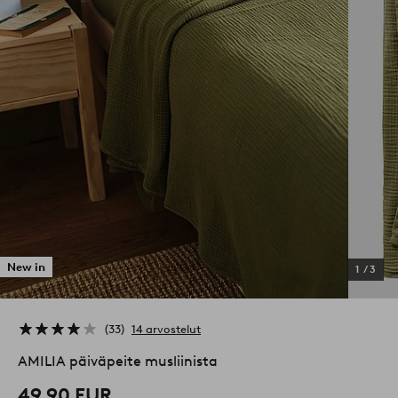
New in
1
/
3
33
14 arvostelut
AMILIA päiväpeite musliinista
49,90 EUR