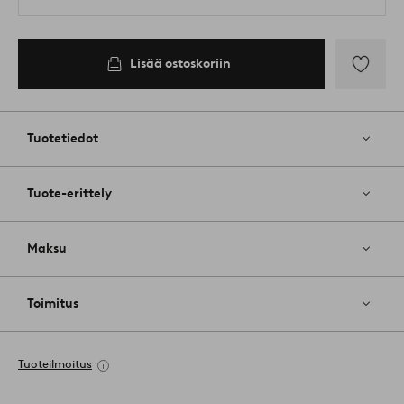
Lisää ostoskoriin
Lisää
suosikkeih
Tuotetiedot
Tuote-erittely
Maksu
Toimitus
Tuoteilmoitus