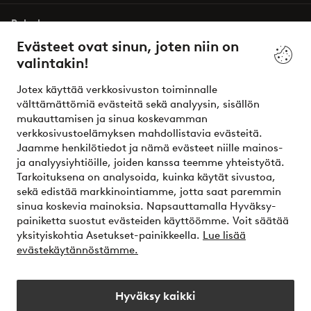
Palvelumme
Evästeet ovat sinun, joten niin on
valintakin!
Ehdot
Jotex käyttää verkkosivuston toiminnalle
Ystävät
välttämättömiä evästeitä sekä analyysin, sisällön
mukauttamisen ja sinua koskevamman
verkkosivustoelämyksen mahdollistavia evästeitä.
Jaamme henkilötiedot ja nämä evästeet niille mainos-
Turvalliset maksut – maksa nyt tai erissä
ja analyysiyhtiöille, joiden kanssa teemme yhteistyötä.
Tarkoituksena on analysoida, kuinka käytät sivustoa,
Haluatko tietää
lisää maksuvaihtoehdoistamme
?
sekä edistää markkinointiamme, jotta saat paremmin
elpy
sinua koskevia mainoksia. Napsauttamalla Hyväksy-
painiketta suostut evästeiden käyttöömme. Voit säätää
yksityiskohtia Asetukset-painikkeella.
Lue lisää
evästekäytännöstämme.
Suomi - Valitse maa
Hyväksy kaikki
Instagram
Facebook