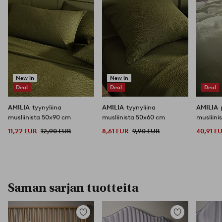
New in
New in
Deal
Deal
Deal
AMILIA
tyynyliina
AMILIA
tyynyliina
AMILIA
musliinista 50x90 cm
musliinista 50x60 cm
musliin
vuode
11,22 EUR
12,90 EUR
8,61 EUR
9,90 EUR
40,91 E
Saman sarjan tuotteita
Lisää
Lisää