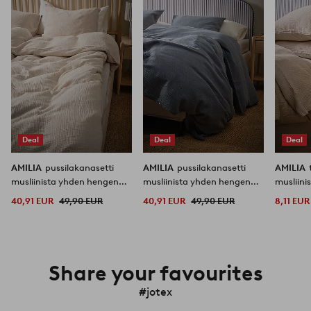
suosikkeihin
suosikkeihin
Deal
Deal
Deal
AMILIA
pussilakanasetti
AMILIA
pussilakanasetti
AMILIA
musliinista yhden hengen
musliinista yhden hengen
musliini
vuode
vuode
40,91 EUR
49,90 EUR
40,91 EUR
49,90 EUR
8,11 EUR
Share your favourites
#jotex