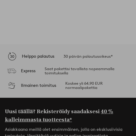
Helppo palautus
30 päivän palautusoikeus*
Saat pakettisi tavallista nopeammalla
Express
toimituksella
Koskee yli 64,90 EUR
Ilmainen toimitus
normaalipakettia
Uusi täällä? Rekisteröidy saadaksesi
40 %
kalleimmasta tuotteesta*
Asiakkaana meillä olet ensimmäinen, jolla on eksklusiivisia
tarjouksia, jännittäviä uutisia ja paljon inspiraatiota.