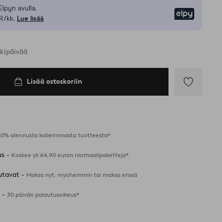
Elpyn avulla.
Elpy
R/kk.
Lue lisää
rkipäivää
Lisää ostoskoriin
Lisää
suosikkeihin
40% alennusta kalleimmasta tuotteesta*
us -
Koskee yli 64,90 euron normaalipaketteja*
utavat -
Maksa nyt, myöhemmin tai maksa erissä
 -
30 päivän palautusoikeus*