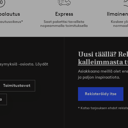
palautus
Express
Ilmainen
lautusoikeus*
Saat pakettisi tavallista
Koskee yl
nopeammalla toimituksella
normaal
Uusi täällä? Re
kalleimmasta t
ysymyksiä -osiosta. Löydät
Asiakkaana meillä olet ensi
ja paljon inspiraatiota.
Toimitustavat
Rekisteröidy itse
a
* Katso tarjouksen ehdot rekis