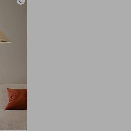
Lisää
suosikkeihin