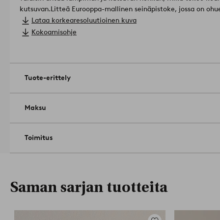
kutsuvan.
Litteä Eurooppa-mallinen seinäpistoke, jossa on ohue
lampunvarjostin: polyesteri.
Lataa korkearesoluutioinen kuva
Valaisimen jalustan materiaali: rauta.
Kokoamisohje
Kokonaiskorkeus: 145 cm.
Lampunvarjostin: ø 60 cm.
Valonlähteiden lukumäärä: 1 .
Lampunkanta: E27.
Tuote-erittely
Vaikutus max: 25 w.
Valonlähde ei sisälly.
Kokoonpano-ohjeet mukana.
Tuotenumero: 2075131-01-0
Maksu
Toimitus
Saman sarjan tuotteita