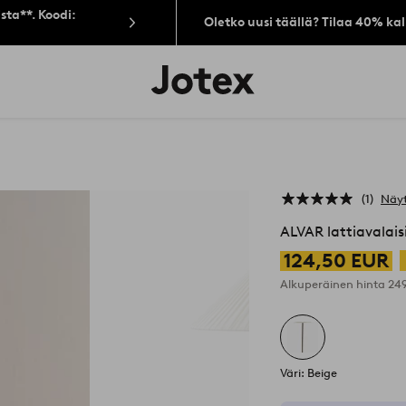
sta**. Koodi:
Oletko uusi täällä? Tilaa 40% ka
Jotex-
logo
–
siirry
aloitussivulle
1
Näyt
ALVAR lattiavalais
124,50 EUR
Alkuperäinen hinta
24
Väri: Beige