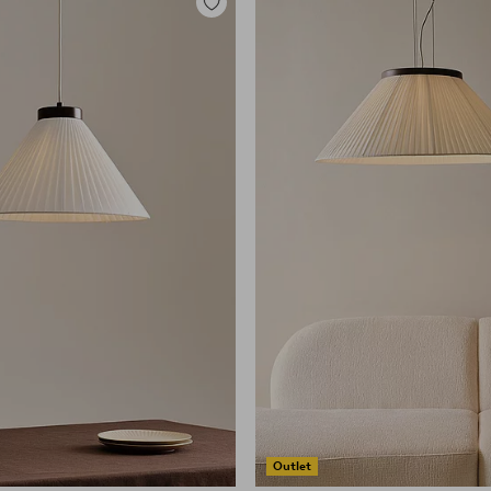
Lisää
suosikkeihin
Outlet