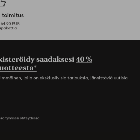
 toimitus
i 64,90 EUR
ipakettia
kisteröidy saadaksesi
40 %
uotteesta*
mmäinen, jolla on eksklusiivisia tarjouksia, jännittäviä uutisia
teröitymisen yhteydessä