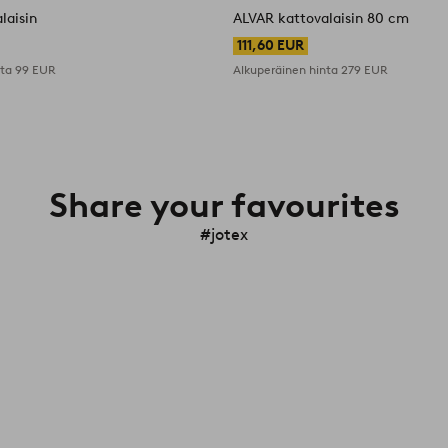
laisin
ALVAR kattovalaisin 80 cm
111,60 EUR
nta
99 EUR
Alkuperäinen hinta
279 EUR
Share your favourites
#jotex