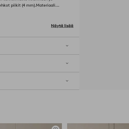
hkot piikit (4 mm).
Materiaali
Näytä lisää