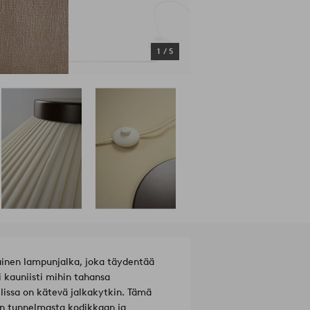
1
/
5
tainen lampunjalka, joka täydentää
i kauniisti mihin tahansa
lissa on kätevä jalkakytkin. Tämä
in tunnelmasta kodikkaan ja