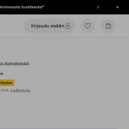
lleimmasta tuotteesta*
Sulje
Kirjaudu sisään
Siirry
Siirry
merkittyihin
ostoskori
suosikkituotteisiin
ä yksityiskohdat
in
Outlet
9 EUR
Lisätietoja