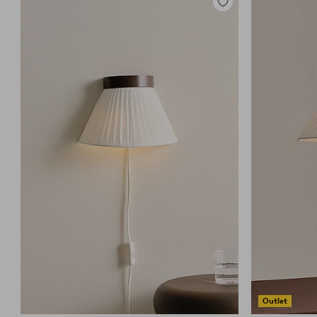
Lisää
suosikkeihin
Outlet