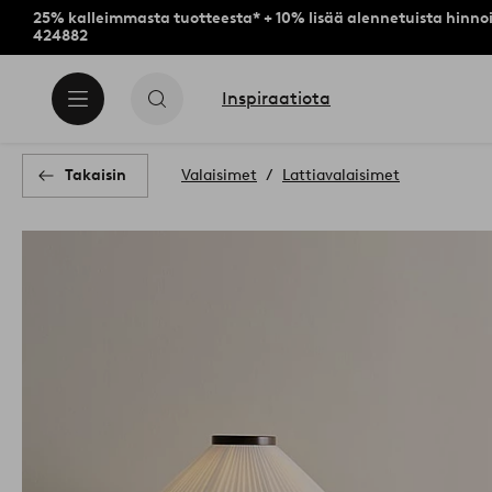
25% kalleimmasta tuotteesta* + 10% lisää alennetuista hinnoi
424882
Inspiraatiota
Takaisin
Valaisimet
Lattiavalaisimet