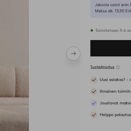
Jaksota ostot eriin 
Maksa alk. 13,50 EU
Varastossa
Toimitetaan 3-6 a
Seuraava
tuote
Tuoteilmoitus
Uusi asiakas? -
Ilmainen toimit
Joustavat maks
Helppo palautus