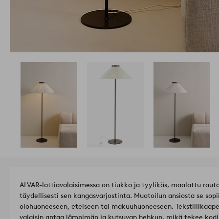
ALVAR-lattiavalaisimessa on tiukka ja tyylikäs, maalattu rau
täydellisesti sen kangasvarjostinta. Muotoilun ansiosta se sopi
olohuoneeseen, eteiseen tai makuuhuoneeseen. Tekstiilikaape
valaisin antaa lämpimän ja kutsuvan hehkun, mikä tekee kod