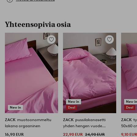
Yhteensopivia osia
Lisää
Lisää
suosikkeihin
suosikkeihin
New in
New i
New in
Deal
Deal
ZACK
muotoonommeltu
ZACK
pussilakanasetti
ZACK
t
lakana orgaaninen
yhden hengen vuode
50x60 c
orgaaninen
16,90 EUR
22,90 EUR
24,90 EUR
9,10 EU