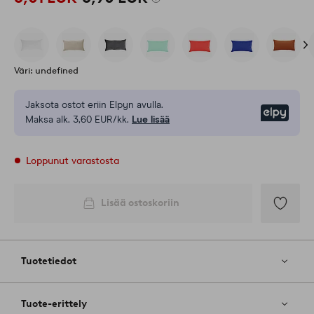
Väri: undefined
Jaksota ostot eriin Elpyn avulla.
Elpy
Maksa alk. 3,60 EUR/kk.
Lue lisää
Loppunut varastosta
Lisää ostoskoriin
Lisää
suosikkeih
Tuotetiedot
Tuote-erittely