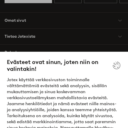
Omat sivut
Tietoa Jotexista
Palvelumme
Evästeet ovat sinun, joten niin on
valintakin!
Ehdot
Jotex käyttää verkkosivuston toiminnalle
Ystävät
välttämättömiä evästeitä sekä analyysin, sisällön
mukauttamisen ja sinua koskevamman
verkkosivustoelämyksen mahdollistavia evästeitä.
Jaamme henkilötiedot ja nämä evästeet niille mainos-
Turvalliset maksut – maksa nyt tai erissä
ja analyysiyhtiöille, joiden kanssa teemme yhteistyötä.
Tarkoituksena on analysoida, kuinka käytät sivustoa,
Haluatko tietää
lisää maksuvaihtoehdoistamme
?
sekä edistää markkinointiamme, jotta saat paremmin
elpy
sinua koskevia mainoksia. Napsauttamalla Hyväksy-