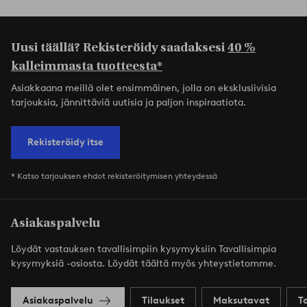
Uusi täällä? Rekisteröidy saadaksesi
40 %
kalleimmasta tuotteesta*
Asiakkaana meillä olet ensimmäinen, jolla on eksklusiivisia
tarjouksia, jännittäviä uutisia ja paljon inspiraatiota.
Rekisteröidy itse
* Katso tarjouksen ehdot rekisteröitymisen yhteydessä
Asiakaspalvelu
Löydät vastauksen tavallisimpiin kysymyksiin Tavallisimpia
kysymyksiä -osiosta. Löydät täältä myös yhteystietomme.
Asiakaspalvelu
Tilaukset
Maksutavat
T