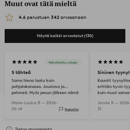
Muut ovat tätä mieltä
4.6
perustuen
342
arvosanaan
Näytä kaikki arvostelut (130)
Vahvistettu ostaja
5 tähteä
Sininen tyynyl
Sama hieno laatu kuin
Kauniit tyynyliin
pohjalakanassa. Joustava ja
erittäin hyvin t
pehmeä. Myös pesun jälkeen nämä
kuin muut saman 
pitävät muotonsa.
minulla on
Marie-Louice B —
2026-
Jennie R —
2026
05-14
31
Raportoi
Tietoa arvosanoista