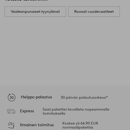
Vaaleanpunaiset tyynyliinat
Roosat vuodevaatteet
Helppo palautus
30 päivän palautusoikeus*
Saat pakettisi tavallista nopeammalla
Express
toimituksella
Koskee yli 64,90 EUR
Ilmainen toimitus
normaalipakettia