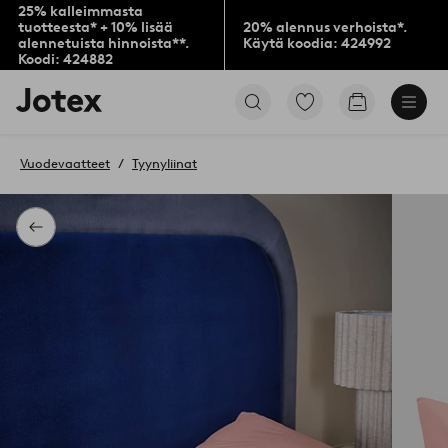
25% kalleimmasta
tuotteesta* + 10% lisää
20% alennus verhoista*.
alennetuista hinnoista**.
Käytä koodia: 424992
Koodi: 424882
Jotex-
Siirry
Siirry
logo
merkittyihin
ostoskoriin
–
suosikkituotteisiin
siirry
Vuodevaatteet
Tyynyliinat
aloitussivulle
Takaisin