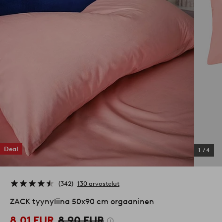
Deal
1
/
4
342
130 arvostelut
ZACK tyynyliina 50x90 cm orgaaninen
8,01 EUR
8,90 EUR