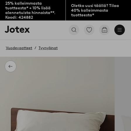
25% kalleimmasta
Oletko uusi täällä? Tilaa
tuotteesta* + 10% lisää
40% kalleimmasta
alennetuista hinnoista**.
tuotteesta*
Koodi: 424882
Jotex-
Siirry
Siirry
logo
merkittyihin
ostoskoriin
–
suosikkituotteisiin
siirry
Vuodevaatteet
Tyynyliinat
aloitussivulle
Takaisin