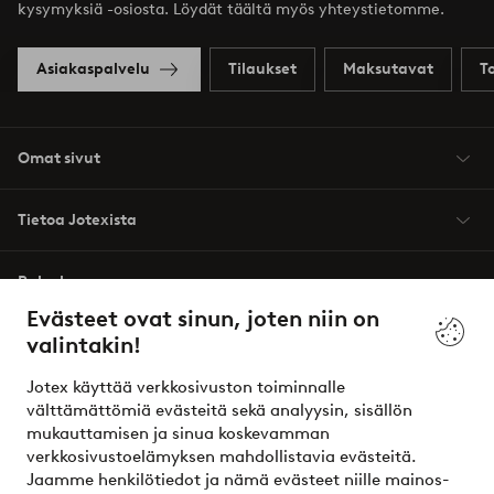
kysymyksiä -osiosta. Löydät täältä myös yhteystietomme.
Asiakaspalvelu
Tilaukset
Maksutavat
T
Omat sivut
Tietoa Jotexista
Palvelumme
Evästeet ovat sinun, joten niin on
valintakin!
Ehdot
Jotex käyttää verkkosivuston toiminnalle
Ystävät
välttämättömiä evästeitä sekä analyysin, sisällön
mukauttamisen ja sinua koskevamman
verkkosivustoelämyksen mahdollistavia evästeitä.
Jaamme henkilötiedot ja nämä evästeet niille mainos-