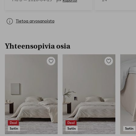
Raportoi
Tietoa arvosanoista
Yhteensopivia osia
Lisää
Lisää
suosikkeihin
suosikkeihin
Deal
Deal
Satin
Satin
Satin