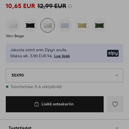
10,65 EUR
12,99 EUR
Väri: Beige
Jaksota ostot eriin Elpyn avulla.
Elpy
Maksa alk. 3,90 EUR/kk.
Lue lisää
50X90
Varastossa
Toimitetaan 3-6 arkipäivää
Lisää ostoskoriin
Lisää
ostoskoriin
Lisää
suosikkeih
Tuotetiedot