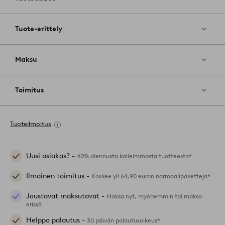
Tuote-erittely
Maksu
Toimitus
Tuoteilmoitus
Uusi asiakas? -
40% alennusta kalleimmasta tuotteesta*
Ilmainen toimitus -
Koskee yli 64,90 euron normaalipaketteja*
Joustavat maksutavat -
Maksa nyt, myöhemmin tai maksa
erissä
Helppo palautus -
30 päivän palautusoikeus*