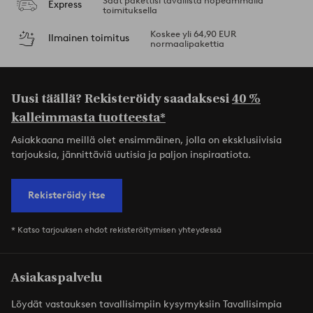
Saat pakettisi tavallista nopeammalla
Express
toimituksella
Koskee yli 64,90 EUR
Ilmainen toimitus
normaalipakettia
Uusi täällä? Rekisteröidy saadaksesi
40 %
kalleimmasta tuotteesta*
Asiakkaana meillä olet ensimmäinen, jolla on eksklusiivisia
tarjouksia, jännittäviä uutisia ja paljon inspiraatiota.
Rekisteröidy itse
* Katso tarjouksen ehdot rekisteröitymisen yhteydessä
Asiakaspalvelu
Löydät vastauksen tavallisimpiin kysymyksiin Tavallisimpia