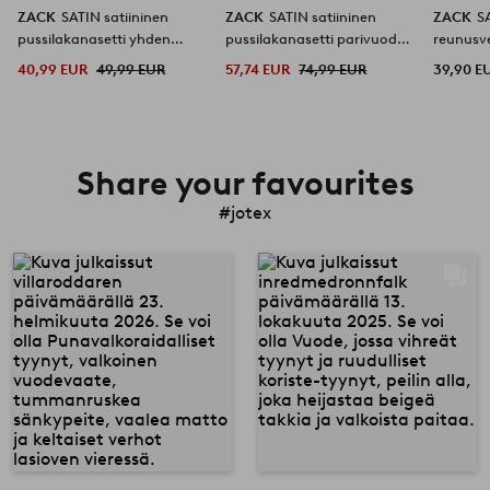
ZACK
SATIN satiininen
ZACK
SATIN satiininen
ZACK
S
pussilakanasetti yhden
pussilakanasetti parivuode
reunusverh
hengen vuode orgaaninen
orgaaninen
orgaani
40,99 EUR
49,99 EUR
57,74 EUR
74,99 EUR
39,90 E
Share your favourites
#jotex