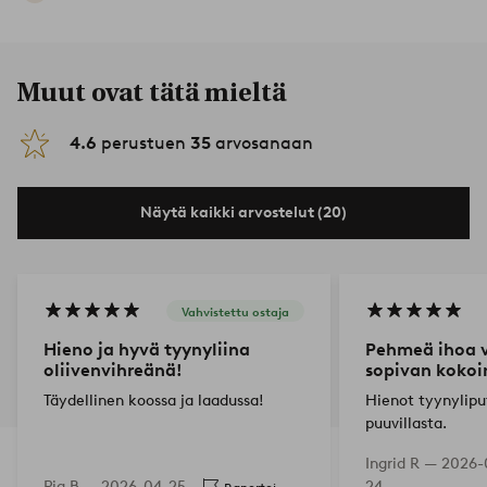
Muut ovat tätä mieltä
4.6
perustuen
35
arvosanaan
Näytä kaikki arvostelut (20)
Vahvistettu ostaja
Hieno ja hyvä tyynyliina
Pehmeä ihoa v
oliivenvihreänä!
sopivan kokoi
Täydellinen koossa ja laadussa!
Hienot tyynylipu
puuvillasta.
Ingrid R —
2026-
Pia B —
2026-04-25
24