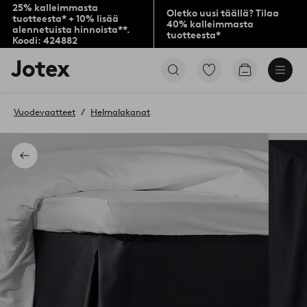
25% kalleimmasta
Oletko uusi täällä? Tilaa
tuotteesta* + 10% lisää
40% kalleimmasta
alennetuista hinnoista**.
tuotteesta*
Koodi: 424882
Jotex-
Siirry
Siirry
logo
merkittyihin
ostoskoriin
–
suosikkituotteisiin
siirry
Vuodevaatteet
Helmalakanat
aloitussivulle
Takaisin