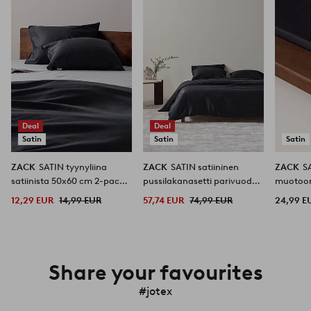
Deal
Deal
Satin
Satin
Satin
ZACK
SATIN tyynyliina
ZACK
SATIN satiininen
ZACK
SATI
satiinista 50x60 cm 2-pack
pussilakanasetti parivuode
muotoo
orgaaninen
orgaaninen
orgaani
12,29 EUR
14,99 EUR
57,74 EUR
74,99 EUR
24,99 E
Share your favourites
#jotex