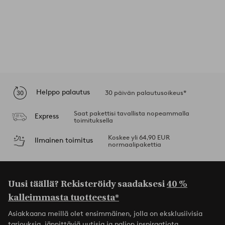
Helppo palautus
30 päivän palautusoikeus*
Saat pakettisi tavallista nopeammalla
Express
toimituksella
Koskee yli 64,90 EUR
Ilmainen toimitus
normaalipakettia
Uusi täällä? Rekisteröidy saadaksesi
40 %
kalleimmasta tuotteesta*
Asiakkaana meillä olet ensimmäinen, jolla on eksklusiivisia
tarjouksia, jännittäviä uutisia ja paljon inspiraatiota.