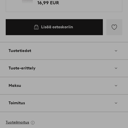
16,99 EUR
Lisää ostoskoriin
Lisää
suosikkeih
Tuotetiedot
Tuote-erittely
Maksu
Toimitus
Tuoteilmoitus