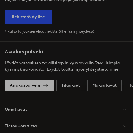
Rekisteröidy itse
* Katso tarjouksen ehdot rekisteröitymisen yhteydessä
Asiakaspalvelu
Löydät vastauksen tavallisimpiin kysymyksiin Tavallisimpia
kysymyksiä -osiosta. Löydät täältä myös yhteystietomme.
Asiakaspalvelu
Tilaukset
Maksutavat
T
Omat sivut
Tietoa Jotexista