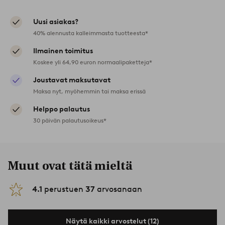
Uusi asiakas?
40% alennusta kalleimmasta tuotteesta*
Ilmainen toimitus
Koskee yli 64,90 euron normaalipaketteja*
Joustavat maksutavat
Maksa nyt, myöhemmin tai maksa erissä
Helppo palautus
30 päivän palautusoikeus*
Muut ovat tätä mieltä
4.1
perustuen
37
arvosanaan
Näytä kaikki arvostelut (12)