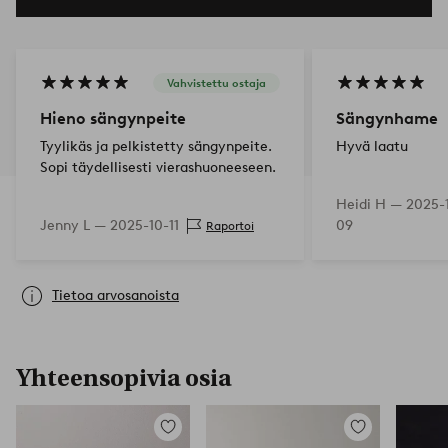
Vahvistettu ostaja
Hieno sängynpeite
Sängynhame
Tyylikäs ja pelkistetty sängynpeite.
Hyvä laatu
Sopi täydellisesti vierashuoneeseen.
Heidi H —
2025-
Jenny L —
2025-10-11
09
Raportoi
Tietoa arvosanoista
Yhteensopivia osia
Lisää
Lisää
suosikkeihin
suosikkeihin