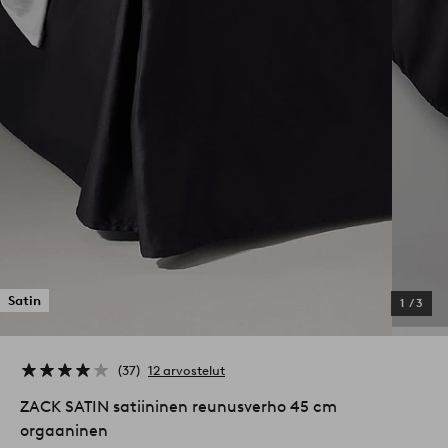
Satin
1
/
3
37
12 arvostelut
ZACK SATIN satiininen reunusverho 45 cm
orgaaninen