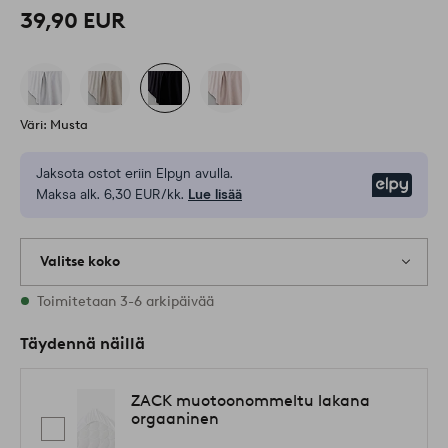
39,90 EUR
Väri: Musta
Jaksota ostot eriin Elpyn avulla.
Elpy
Maksa alk. 6,30 EUR/kk.
Lue lisää
Valitse koko
Varastossa on kaikkia kokoja
Toimitetaan 3-6 arkipäivää
Täydennä näillä
ZACK muotoonommeltu lakana
orgaaninen