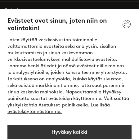
Palvelumme
Evästeet ovat sinun, joten niin on
valintakin!
Ehdot
Jotex käyttää verkkosivuston toiminnalle
Ystävät
välttämättömiä evästeitä sekä analyysin, sisällön
mukauttamisen ja sinua koskevamman
verkkosivustoelämyksen mahdollistavia evästeitä.
Jaamme henkilötiedot ja nämä evästeet niille mainos-
Turvalliset maksut – maksa nyt tai erissä
ja analyysiyhtiöille, joiden kanssa teemme yhteistyötä.
Tarkoituksena on analysoida, kuinka käytät sivustoa,
Haluatko tietää
lisää maksuvaihtoehdoistamme
?
sekä edistää markkinointiamme, jotta saat paremmin
elpy
sinua koskevia mainoksia. Napsauttamalla Hyväksy-
painiketta suostut evästeiden käyttöömme. Voit säätää
yksityiskohtia Asetukset-painikkeella.
Lue lisää
evästekäytännöstämme.
Suomi - Valitse maa
Hyväksy kaikki
Instagram
Facebook